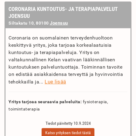
CORONARIA KUNTOUTUS- JA TERAPIAPALVELUT
JOENSUU
Joensuu
Siltakatu 10, 80100
Coronaria on suomalainen terveydenhuoltoon
keskittyvä yritys, joka tarjoaa korkealaatuisia
kuntoutus- ja terapiapalveluja. Yritys on
valtakunnallinen Kelan vaativan lääkinnällisen
kuntoutuksen palveluntuottaja. Toiminnan tavoite
on edistää asiakkaidensa terveyttä ja hyvinvointia
Lue lisää
tehokkailla ja...
Yritys tarjoaa seuraavia palveluita:
fysioterapia,
toimintaterapia
Tiedot päivitetty 10.9.2024
Katso yrityksen tiedot tästä