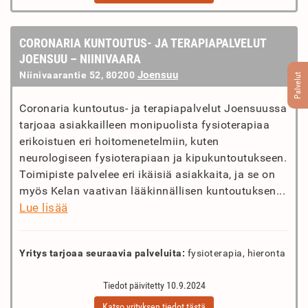
CORONARIA KUNTOUTUS- JA TERAPIAPALVELUT
JOENSUU – NIINIVAARA
Joensuu
Niinivaarantie 52, 80200
Palvelut
Coronaria kuntoutus- ja terapiapalvelut Joensuussa
tarjoaa asiakkailleen monipuolista fysioterapiaa
erikoistuen eri hoitomenetelmiin, kuten
neurologiseen fysioterapiaan ja kipukuntoutukseen.
Toimipiste palvelee eri ikäisiä asiakkaita, ja se on
myös Kelan vaativan lääkinnällisen kuntoutuksen...
Lue lisää
Yritys tarjoaa seuraavia palveluita:
fysioterapia, hieronta
Tiedot päivitetty 10.9.2024
Katso yrityksen tiedot tästä