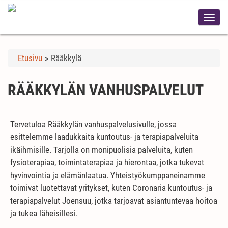
Etusivu
»
Rääkkylä
RÄÄKKYLÄN VANHUSPALVELUT
Tervetuloa Rääkkylän vanhuspalvelusivulle, jossa
esittelemme laadukkaita kuntoutus- ja terapiapalveluita
ikäihmisille. Tarjolla on monipuolisia palveluita, kuten
fysioterapiaa, toimintaterapiaa ja hierontaa, jotka tukevat
hyvinvointia ja elämänlaatua. Yhteistyökumppaneinamme
toimivat luotettavat yritykset, kuten Coronaria kuntoutus- ja
terapiapalvelut Joensuu, jotka tarjoavat asiantuntevaa hoitoa
ja tukea läheisillesi.