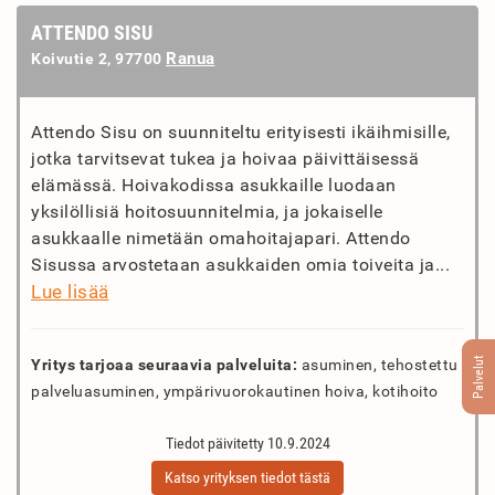
ATTENDO SISU
Ranua
Koivutie 2, 97700
Attendo Sisu on suunniteltu erityisesti ikäihmisille,
jotka tarvitsevat tukea ja hoivaa päivittäisessä
elämässä. Hoivakodissa asukkaille luodaan
yksilöllisiä hoitosuunnitelmia, ja jokaiselle
asukkaalle nimetään omahoitajapari. Attendo
Sisussa arvostetaan asukkaiden omia toiveita ja...
Lue lisää
Palvelut
Yritys tarjoaa seuraavia palveluita:
asuminen, tehostettu
palveluasuminen, ympärivuorokautinen hoiva, kotihoito
Tiedot päivitetty 10.9.2024
Katso yrityksen tiedot tästä