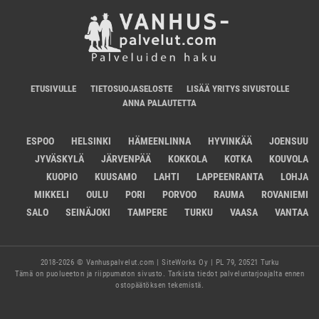
ETUSIVULLE
TIETOSUOJASELOSTE
LISÄÄ YRITYS SIVUSTOLLE
ANNA PALAUTETTA
ESPOO
HELSINKI
HÄMEENLINNA
HYVINKÄÄ
JOENSUU
JYVÄSKYLÄ
JÄRVENPÄÄ
KOKKOLA
KOTKA
KOUVOLA
KUOPIO
KUUSAMO
LAHTI
LAPPEENRANTA
LOHJA
MIKKELI
OULU
PORI
PORVOO
RAUMA
ROVANIEMI
SALO
SEINÄJOKI
TAMPERE
TURKU
VAASA
VANTAA
2018-2026 © Vanhuspalvelut.com | SiteWorks Oy | PL 79, 20521 Turku
Tämä on puolueeton ja riippumaton sivusto. Tarkista tiedot palveluntarjoajalta ennen
ostopäätöksen tekemistä.