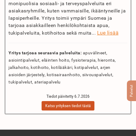
monipuolisia sosiaali- ja terveyspalveluita eri
asiakasryhmille, kuten vammaisille, ikääntyneille ja
lapsiperheille. Yritys toimii ympäri Suomea ja
tarjoaa asiakkailleen henkilökohtaista apua,
Lue lisää
tukipalveluita, kotihoitoa sekä muita...
Yritys tarjoaa seuraavia palveluita:
apuvälineet,
asiointipalvelut, eläinten hoito, fysioterapia, hieronta,
jalkahoito, kotihoito, kotilääkäri, kotipalvelut, arjen
asioiden järjestely, kotisairaanhoito, siivouspalvelut,
tukipalvelut, ateriapalvelu
Palvelut
Tiedot päivitetty 6.7.2026
Katso yrityksen tiedot tästä