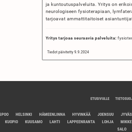
ja kuntoutuspalveluita. Yritys on eriko
neurologiseen fysioterapiaan, lymfatera
tarjoavat ammattitaitoiset asiantuntijat
Yritys tarjoaa seuraavia palveluita:
fysiote
Tiedot päivitetty 9.9.2024
ETUSIVULLE
TIETOSUO
SPOO
HELSINKI
HÄMEENLINNA
HYVINKÄÄ
JOENSUU
JYVÄ
KUOPIO
KUUSAMO
LAHTI
LAPPEENRANTA
LOHJA
MIKKE
SALO