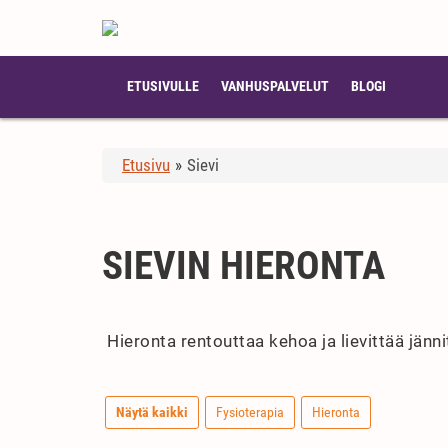
ETUSIVULLE
VANHUSPALVELUT
BLOGI
Etusivu
»
Sievi
SIEVIN HIERONTA
Hieronta rentouttaa kehoa ja lievittää jänn
Näytä kaikki
Fysioterapia
Hieronta