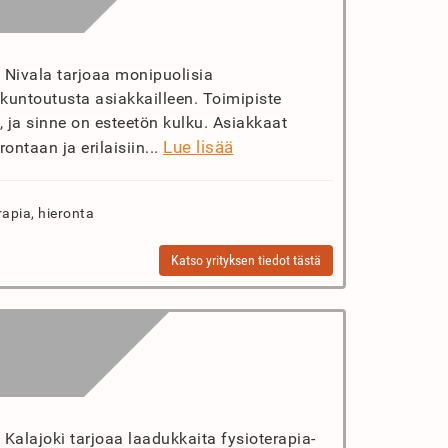
t Nivala tarjoaa monipuolisia
ä kuntoutusta asiakkailleen. Toimipiste
a, ja sinne on esteetön kulku. Asiakkaat
Lue lisää
ontaan ja erilaisiin...
rapia, hieronta
Katso yrityksen tiedot tästä
 Kalajoki tarjoaa laadukkaita fysioterapia-