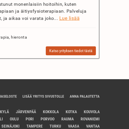
istunut monenlaisiin hoitoihin, kuten
piaan ja äitiysfysioterapiaan. Palveluja
Lue lisää
, ja aikaa voi varata joko...
rapia, hieronta
Katso yrityksen tiedot tästä
JASELOSTE
LISÄÄ YRITYS SIVUSTOLLE
ANNA PALAUTETTA
SKYLÄ
JÄRVENPÄÄ
KOKKOLA
KOTKA
KOUVOLA
LI
OULU
PORI
PORVOO
RAUMA
ROVANIEMI
SEINÄJOKI
TAMPERE
TURKU
VAASA
VANTAA