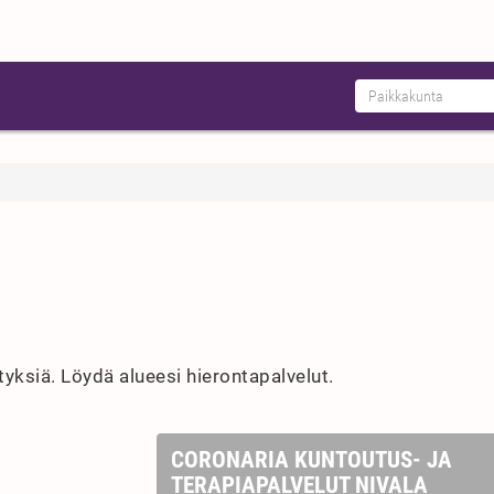
ityksiä. Löydä alueesi hierontapalvelut.
CORONARIA KUNTOUTUS- JA
TERAPIAPALVELUT NIVALA