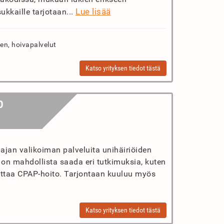
Lue lisää
ukkaille tarjotaan...
n, hoivapalvelut
Katso yrityksen tiedot tästä
O
aajan valikoiman palveluita unihäiriöiden
 on mahdollista saada eri tutkimuksia, kuten
oittaa CPAP-hoito. Tarjontaan kuuluu myös
Katso yrityksen tiedot tästä