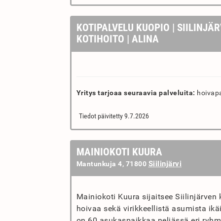
KOTIPALVELU KUOPIO | SIILINJÄR
KOTIHOITO | ALINA
Yritys tarjoaa seuraavia palveluita:
hoivapal
Tiedot päivitetty 9.7.2026
MAINIOKOTI KUURA
Siilinjärvi
Mantunkuja 4, 71800
Mainiokoti Kuura sijaitsee Siilinjärve
hoivaa sekä virikkeellistä asumista ikäi
on 60 asukaspaikkaa neljässä eri ryhm