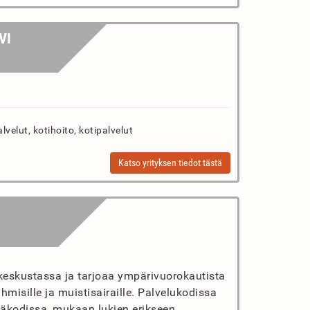
VI
velut, kotihoito, kotipalvelut
Katso yrityksen tiedot tästä
n keskustassa ja tarjoaa ympärivuorokautista
hmisille ja muistisairaille. Palvelukodissa
äkodissa, mukaan lukien erikseen