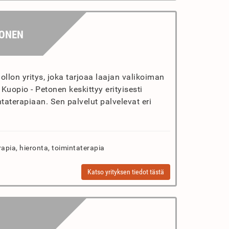
TONEN
lon yritys, joka tarjoaa laajan valikoiman
Kuopio - Petonen keskittyy erityisesti
taterapiaan. Sen palvelut palvelevat eri
rapia, hieronta, toimintaterapia
Katso yrityksen tiedot tästä
U