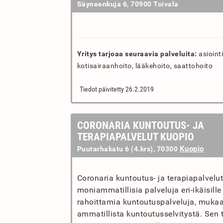
Säyneenkuja 6, 70900 Toivala
Yritys tarjoaa seuraavia palveluita:
asiointi
kotisairaanhoito, lääkehoito, saattohoito
Tiedot päivitetty 26.2.2019
CORONARIA KUNTOUTUS- JA
TERAPIAPALVELUT KUOPIO
Kuopio
Puutarhakatu 6 (4.krs), 70300
Coronaria kuntoutus- ja terapiapalvelu
moniammatillisia palveluja eri-ikäisille
rahoittamia kuntoutuspalveluja, mukaa
ammatillista kuntoutusselvitystä. Sen