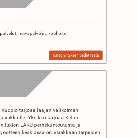
palvelut, hoivapalvelut, kotihoito,
Katso yrityksen tiedot tästä
t Kuopio tarjoaa laajan valikoiman
 asiakkaille. Yksikkö tarjoaa Kelan
n lukien LAKU-perhekuntoutusta ja
 työotteen keskiössä on asiakkaan tarpeiden