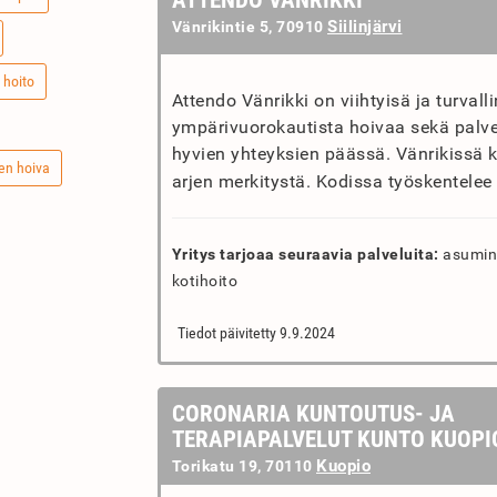
ATTENDO VÄNRIKKI
Siilinjärvi
Vänrikintie 5, 70910
 hoito
Attendo Vänrikki on viihtyisä ja turvall
ympärivuorokautista hoivaa sekä palve
hyvien yhteyksien päässä. Vänrikissä 
en hoiva
arjen merkitystä. Kodissa työskentelee 
Yritys tarjoaa seuraavia palveluita:
asumine
kotihoito
Tiedot päivitetty 9.9.2024
CORONARIA KUNTOUTUS- JA
TERAPIAPALVELUT KUNTO KUOPI
Kuopio
Torikatu 19, 70110