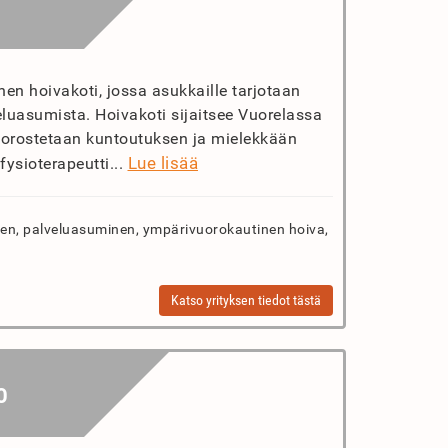
inen hoivakoti, jossa asukkaille tarjotaan
luasumista. Hoivakoti sijaitsee Vuorelassa
korostetaan kuntoutuksen ja mielekkään
Lue lisää
fysioterapeutti...
n, palveluasuminen, ympärivuorokautinen hoiva,
Katso yrityksen tiedot tästä
O