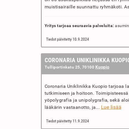
muistisairaille suunnattu ryhmäkoti. As
Yritys tarjoaa seuraavia palveluita:
asumine
Tiedot päivitetty 10.9.2024
CORONARIA UNIKLINIKKA KUOPI
Kuopio
Tulliportinkatu 25, 70100
Coronaria Uniklinikka Kuopio tarjoaa l
tutkimiseen ja hoitoon. Toimipisteessä
yöpolygrafia ja unipolygrafia, sekä al
Lue lisää
lääkärin vastaanotto, ja...
Tiedot päivitetty 11.9.2024