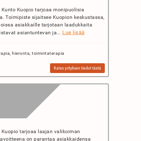
t Kunto Kuopio tarjoaa monipuolisia
ja. Toimipiste sijaitsee Kuopion keskustassa,
 joissa asiakkaille tarjotaan laadukkaita
Lue lisää
istavat asiantuntevan ja...
rapia, hieronta, toimintaterapia
Katso yrityksen tiedot tästä
t Kuopio tarjoaa laajan valikoiman
n tavoitteena on parantaa asiakkaidensa