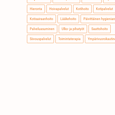
Hieronta
Hoivapalvelut
Kotihoito
Kotipalvelut
Kotisairaanhoito
Lääkehoito
Päivittäinen hygienian
Palveluasuminen
Ulko- ja pihatyöt
Saattohoito
Siivouspalvelut
Toimintaterapia
Ympärivuorokautin