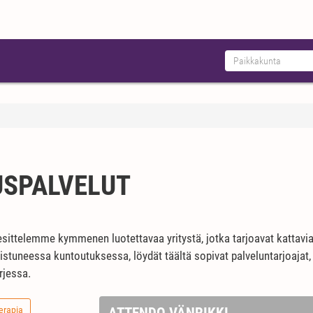
USPALVELUT
 esittelemme kymmenen luotettavaa yritystä, jotka tarjoavat kattavia 
koistuneessa kuntoutuksessa, löydät täältä sopivat palveluntarjoaja
rjessa.
erapia