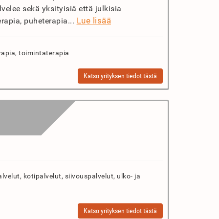
velee sekä yksityisiä että julkisia
Lue lisää
erapia, puheterapia...
rapia, toimintaterapia
Katso yrityksen tiedot tästä
velut, kotipalvelut, siivouspalvelut, ulko- ja
Katso yrityksen tiedot tästä