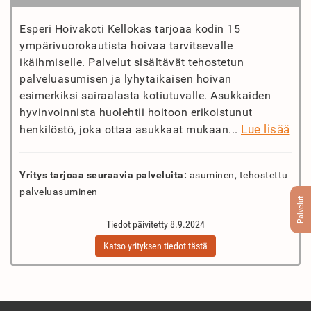
Esperi Hoivakoti Kellokas tarjoaa kodin 15
ympärivuorokautista hoivaa tarvitsevalle
ikäihmiselle. Palvelut sisältävät tehostetun
palveluasumisen ja lyhytaikaisen hoivan
esimerkiksi sairaalasta kotiutuvalle. Asukkaiden
hyvinvoinnista huolehtii hoitoon erikoistunut
Lue lisää
henkilöstö, joka ottaa asukkaat mukaan...
Yritys tarjoaa seuraavia palveluita:
asuminen, tehostettu
palveluasuminen
Palvelut
Tiedot päivitetty 8.9.2024
Katso yrityksen tiedot tästä