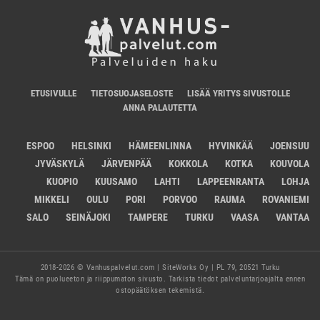
ETUSIVULLE
TIETOSUOJASELOSTE
LISÄÄ YRITYS SIVUSTOLLE
ANNA PALAUTETTA
ESPOO
HELSINKI
HÄMEENLINNA
HYVINKÄÄ
JOENSUU
JYVÄSKYLÄ
JÄRVENPÄÄ
KOKKOLA
KOTKA
KOUVOLA
KUOPIO
KUUSAMO
LAHTI
LAPPEENRANTA
LOHJA
MIKKELI
OULU
PORI
PORVOO
RAUMA
ROVANIEMI
SALO
SEINÄJOKI
TAMPERE
TURKU
VAASA
VANTAA
2018-2026 © Vanhuspalvelut.com | SiteWorks Oy | PL 79, 20521 Turku
Tämä on puolueeton ja riippumaton sivusto. Tarkista tiedot palveluntarjoajalta ennen
ostopäätöksen tekemistä.