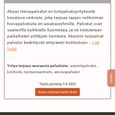
Akson Hoivapalvelut on kotipalveluyrityksistä
koostuva verkosto, joka tarjoaa laajan valikoiman
hoivapalveluita eri asiakasryhmille. Palvelut ovat
saatavilla kaikkialla Suomessa, ja ne toteutetaan
paikallisten yrittäjien toimesta. Aksonin tarjoamat
Lue
palvelut keskittyvät erityisesti kotihoitoon...
lisää
Yritys tarjoaa seuraavia palveluita:
asiointipalvelut,
kotihoito, kotisairaanhoito, siivouspalvelut
Palvelut
Tiedot päivitetty 5.8.2026
Katso yrityksen tiedot tästä