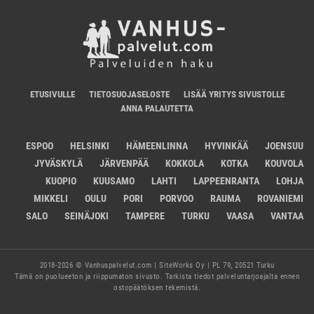
ETUSIVULLE
TIETOSUOJASELOSTE
LISÄÄ YRITYS SIVUSTOLLE
ANNA PALAUTETTA
ESPOO
HELSINKI
HÄMEENLINNA
HYVINKÄÄ
JOENSUU
JYVÄSKYLÄ
JÄRVENPÄÄ
KOKKOLA
KOTKA
KOUVOLA
KUOPIO
KUUSAMO
LAHTI
LAPPEENRANTA
LOHJA
MIKKELI
OULU
PORI
PORVOO
RAUMA
ROVANIEMI
SALO
SEINÄJOKI
TAMPERE
TURKU
VAASA
VANTAA
2018-2026 © Vanhuspalvelut.com | SiteWorks Oy | PL 79, 20521 Turku
Tämä on puolueeton ja riippumaton sivusto. Tarkista tiedot palveluntarjoajalta ennen
ostopäätöksen tekemistä.