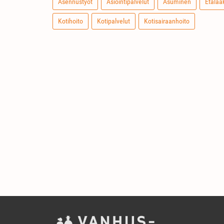
Asennustyöt
Asiointipalvelut
Asuminen
Etälää
Kotihoito
Kotipalvelut
Kotisairaanhoito