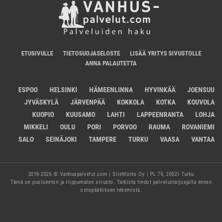
ETUSIVULLE
TIETOSUOJASELOSTE
LISÄÄ YRITYS SIVUSTOLLE
ANNA PALAUTETTA
ESPOO
HELSINKI
HÄMEENLINNA
HYVINKÄÄ
JOENSUU
JYVÄSKYLÄ
JÄRVENPÄÄ
KOKKOLA
KOTKA
KOUVOLA
KUOPIO
KUUSAMO
LAHTI
LAPPEENRANTA
LOHJA
MIKKELI
OULU
PORI
PORVOO
RAUMA
ROVANIEMI
SALO
SEINÄJOKI
TAMPERE
TURKU
VAASA
VANTAA
2018-2026 © Vanhuspalvelut.com | SiteWorks Oy | PL 79, 20521 Turku
Tämä on puolueeton ja riippumaton sivusto. Tarkista tiedot palveluntarjoajalta ennen
ostopäätöksen tekemistä.