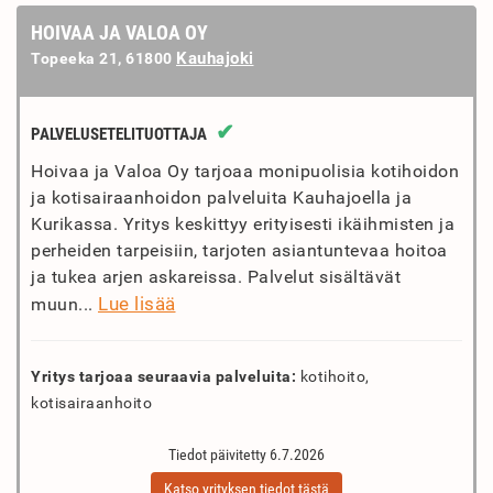
HOIVAA JA VALOA OY
Kauhajoki
Topeeka 21, 61800
✔
PALVELUSETELITUOTTAJA
Hoivaa ja Valoa Oy tarjoaa monipuolisia kotihoidon
ja kotisairaanhoidon palveluita Kauhajoella ja
Kurikassa. Yritys keskittyy erityisesti ikäihmisten ja
perheiden tarpeisiin, tarjoten asiantuntevaa hoitoa
ja tukea arjen askareissa. Palvelut sisältävät
Lue lisää
muun...
Yritys tarjoaa seuraavia palveluita:
kotihoito,
kotisairaanhoito
Tiedot päivitetty 6.7.2026
Katso yrityksen tiedot tästä