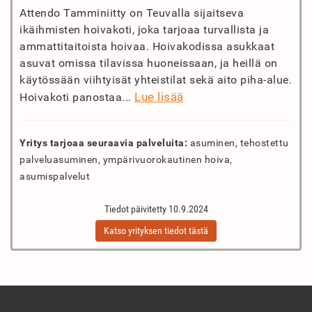
Attendo Tamminiitty on Teuvalla sijaitseva
ikäihmisten hoivakoti, joka tarjoaa turvallista ja
ammattitaitoista hoivaa. Hoivakodissa asukkaat
asuvat omissa tilavissa huoneissaan, ja heillä on
käytössään viihtyisät yhteistilat sekä aito piha-alue.
Lue lisää
Hoivakoti panostaa...
Yritys tarjoaa seuraavia palveluita:
asuminen, tehostettu
palveluasuminen, ympärivuorokautinen hoiva,
asumispalvelut
Tiedot päivitetty 10.9.2024
Katso yrityksen tiedot tästä