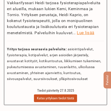
Vakkarifyssari Heidi tarjoaa fysioterapiapalveluita
eri alueilla, mukaan lukien Kemi, Keminmaa ja
Tornio. Yrityksen perustaja, Heidi Kaprio, on
kokenut fysioterapeutti, jolla on monipuolinen
koulutustausta ja lisäkoulutusta eri fysioterapian
Lue lisää
menetelmistä. Palveluihin kuuluvat...
Yritys tarjoaa seuraavia palveluita:
asiointipalvelut,
fysioterapia, kotipalvelut, arjen asioiden järjestely,
avustavat kotityöt, kotikuntoutus, liikkumisen tukeminen,
pukeutumisessa avustaminen, ruuanlaitto, ulkoilussa
avustaminen, yhteinen ajanvietto, kuntoutus,
Palvelut
siivouspalvelut, suursiivoukset, ylläpitosiivoukset
Tiedot päivitetty 27.8.2025
Katso yrityksen tiedot tästä