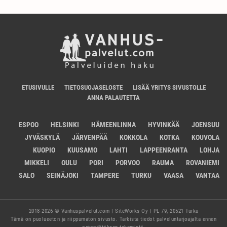
ETUSIVULLE
TIETOSUOJASELOSTE
LISÄÄ YRITYS SIVUSTOLLE
ANNA PALAUTETTA
ESPOO
HELSINKI
HÄMEENLINNA
HYVINKÄÄ
JOENSUU
JYVÄSKYLÄ
JÄRVENPÄÄ
KOKKOLA
KOTKA
KOUVOLA
KUOPIO
KUUSAMO
LAHTI
LAPPEENRANTA
LOHJA
MIKKELI
OULU
PORI
PORVOO
RAUMA
ROVANIEMI
SALO
SEINÄJOKI
TAMPERE
TURKU
VAASA
VANTAA
2018-2026 © Vanhuspalvelut.com | SiteWorks Oy | PL 79, 20521 Turku
Tämä on puolueeton ja riippumaton sivusto. Tarkista tiedot palveluntarjoajalta ennen