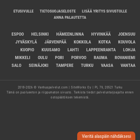
ETUSIVULLE
TIETOSUOJASELOSTE
LISÄÄ YRITYS SIVUSTOLLE
ANNA PALAUTETTA
ESPOO
HELSINKI
HÄMEENLINNA
HYVINKÄÄ
JOENSUU
JYVÄSKYLÄ
JÄRVENPÄÄ
KOKKOLA
KOTKA
KOUVOLA
KUOPIO
KUUSAMO
LAHTI
LAPPEENRANTA
LOHJA
MIKKELI
OULU
PORI
PORVOO
RAUMA
ROVANIEMI
SALO
SEINÄJOKI
TAMPERE
TURKU
VAASA
VANTAA
2018-2026 © Vanhuspalvelut.com | SiteWorks Oy | PL 79, 20521 Turku
Tämä on puolueeton ja riippumaton sivusto. Tarkista tiedot palveluntarjoajalta ennen
ostopäätöksen tekemistä.
Vieritä alaspäin nähdäksesi