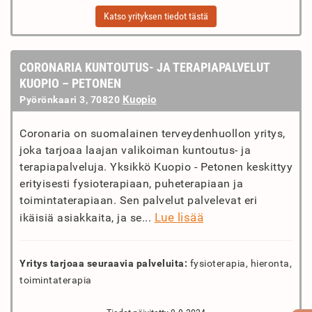
Katso yrityksen tiedot tästä
CORONARIA KUNTOUTUS- JA TERAPIAPALVELUT
KUOPIO – PETONEN
Kuopio
Pyörönkaari 3, 70820
Coronaria on suomalainen terveydenhuollon yritys,
joka tarjoaa laajan valikoiman kuntoutus- ja
terapiapalveluja. Yksikkö Kuopio - Petonen keskittyy
erityisesti fysioterapiaan, puheterapiaan ja
toimintaterapiaan. Sen palvelut palvelevat eri
Lue lisää
ikäisiä asiakkaita, ja se...
Yritys tarjoaa seuraavia palveluita:
fysioterapia, hieronta,
toimintaterapia