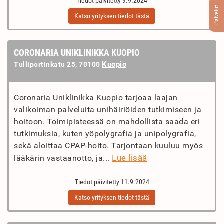
Tiedot päivitetty 9.9.2024
Palvelut
Katso yrityksen tiedot tästä
CORONARIA UNIKLINIKKA KUOPIO
Kuopio
Tulliportinkatu 25, 70100
Coronaria Uniklinikka Kuopio tarjoaa laajan
valikoiman palveluita unihäiriöiden tutkimiseen ja
hoitoon. Toimipisteessä on mahdollista saada eri
tutkimuksia, kuten yöpolygrafia ja unipolygrafia,
sekä aloittaa CPAP-hoito. Tarjontaan kuuluu myös
Lue lisää
lääkärin vastaanotto, ja...
Tiedot päivitetty 11.9.2024
Katso yrityksen tiedot tästä