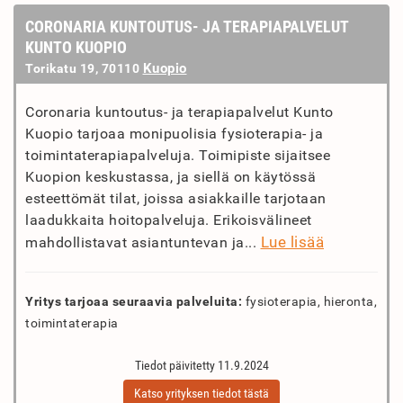
CORONARIA KUNTOUTUS- JA TERAPIAPALVELUT
KUNTO KUOPIO
Kuopio
Torikatu 19, 70110
Coronaria kuntoutus- ja terapiapalvelut Kunto
Kuopio tarjoaa monipuolisia fysioterapia- ja
toimintaterapiapalveluja. Toimipiste sijaitsee
Kuopion keskustassa, ja siellä on käytössä
esteettömät tilat, joissa asiakkaille tarjotaan
laadukkaita hoitopalveluja. Erikoisvälineet
Lue lisää
mahdollistavat asiantuntevan ja...
Yritys tarjoaa seuraavia palveluita:
fysioterapia, hieronta,
toimintaterapia
Tiedot päivitetty 11.9.2024
Katso yrityksen tiedot tästä