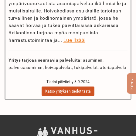
ympärivuorokautista asumispalvelua ikäihmisille ja
muistisairaille. Hoivakodissa asukkaille tarjotaan
turvallinen ja kodinomainen ympäristö, jossa he
saavat hoivaa ja tukea päivittäisissä askareissa.
Reikonlinna tarjoaa myös monipuolista
Lue lisää
harrastustoimintaa ja...
Yritys tarjoaa seuraavia palveluita:
asuminen,
palveluasuminen, hoivapalvelut, tukipalvelut, ateriapalvelu
Palvelut
Tiedot päivitetty 8.9.2024
Katso yrityksen tiedot tästä