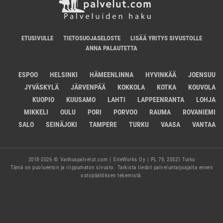
ETUSIVULLE
TIETOSUOJASELOSTE
LISÄÄ YRITYS SIVUSTOLLE
ANNA PALAUTETTA
ESPOO
HELSINKI
HÄMEENLINNA
HYVINKÄÄ
JOENSUU
JYVÄSKYLÄ
JÄRVENPÄÄ
KOKKOLA
KOTKA
KOUVOLA
KUOPIO
KUUSAMO
LAHTI
LAPPEENRANTA
LOHJA
MIKKELI
OULU
PORI
PORVOO
RAUMA
ROVANIEMI
SALO
SEINÄJOKI
TAMPERE
TURKU
VAASA
VANTAA
2018-2026 © Vanhuspalvelut.com | SiteWorks Oy | PL 79, 20521 Turku
Tämä on puolueeton ja riippumaton sivusto. Tarkista tiedot palveluntarjoajalta ennen
ostopäätöksen tekemistä.