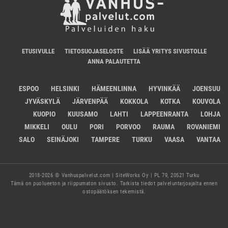
ETUSIVULLE
TIETOSUOJASELOSTE
LISÄÄ YRITYS SIVUSTOLLE
ANNA PALAUTETTA
ESPOO
HELSINKI
HÄMEENLINNA
HYVINKÄÄ
JOENSUU
JYVÄSKYLÄ
JÄRVENPÄÄ
KOKKOLA
KOTKA
KOUVOLA
KUOPIO
KUUSAMO
LAHTI
LAPPEENRANTA
LOHJA
MIKKELI
OULU
PORI
PORVOO
RAUMA
ROVANIEMI
SALO
SEINÄJOKI
TAMPERE
TURKU
VAASA
VANTAA
2018-2026 © Vanhuspalvelut.com | SiteWorks Oy | PL 79, 20521 Turku
Tämä on puolueeton ja riippumaton sivusto. Tarkista tiedot palveluntarjoajalta ennen
ostopäätöksen tekemistä.