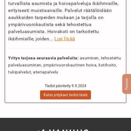
turvallista asumista ja hoivapalveluja ikäihmisille,
erityisesti muistisairaille. Palvelut räätälöidään
asukkaiden tarpeiden mukaan ja tarjolla on
ympärivuorokautista sekä tehostettua
palveluasumista. Hoivakoti on tarkoitettu
Lue lisää
ikäihmisille, joiden...
Yritys tarjoaa seuraavia palveluita:
asuminen, tehostettu
palveluasuminen, ympärivuorokautinen hoiva, kotihoito,
tukipalvelut, ateriapalvelu
Palvelut
Tiedot päivitetty 9.9.2024
Katso yrityksen tiedot tästä