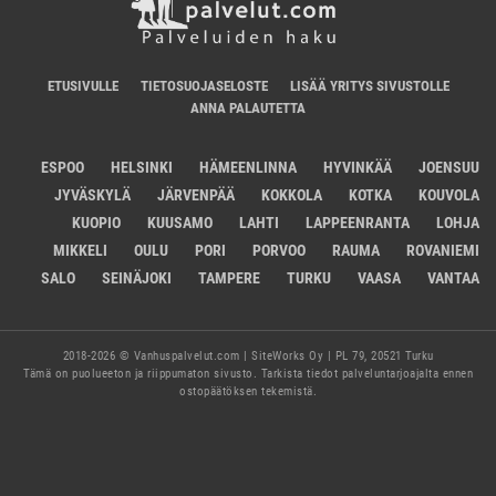
ETUSIVULLE
TIETOSUOJASELOSTE
LISÄÄ YRITYS SIVUSTOLLE
ANNA PALAUTETTA
ESPOO
HELSINKI
HÄMEENLINNA
HYVINKÄÄ
JOENSUU
JYVÄSKYLÄ
JÄRVENPÄÄ
KOKKOLA
KOTKA
KOUVOLA
KUOPIO
KUUSAMO
LAHTI
LAPPEENRANTA
LOHJA
MIKKELI
OULU
PORI
PORVOO
RAUMA
ROVANIEMI
SALO
SEINÄJOKI
TAMPERE
TURKU
VAASA
VANTAA
2018-2026 © Vanhuspalvelut.com | SiteWorks Oy | PL 79, 20521 Turku
Tämä on puolueeton ja riippumaton sivusto. Tarkista tiedot palveluntarjoajalta ennen
ostopäätöksen tekemistä.