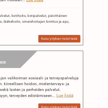
velut, kotihoito, kotipalvelut, päivittäinen
to, lääkehoito, omaishoitajan lomitus ja apu,
Katso yrityksen tiedot tästä
ere
jan valikoiman sosiaali- ja terveyspalveluja
. kiireellisen hoidon, mielenterveys- ja
sekä lasten ja perheiden palvelut.
Lue lisää
syyn, terveyden edistämiseen...
Katso yrityksen tiedot tästä