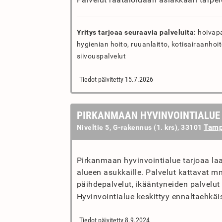
Yritys tarjoaa seuraavia palveluita:
hoivapal
hygienian hoito, ruuanlaitto, kotisairaanhoi
siivouspalvelut
Tiedot päivitetty 15.7.2026
PIRKANMAAN HYVINVOINTIALUE
Tamp
Niveltie 5, G-rakennus (1. krs), 33101
Pirkanmaan hyvinvointialue tarjoaa laa
alueen asukkaille. Palvelut kattavat mm
päihdepalvelut, ikääntyneiden palvelut 
Hyvinvointialue keskittyy ennaltaehkäi
Tiedot päivitetty 8.9.2024