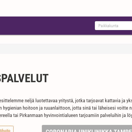
SPALVELUT
ittelemme neljä luotettavaa yritystä, jotka tarjoavat kattavia ja yksi
een hygienian hoitoon ja ruuanlaittoon, jotta sinä tai läheisesi voitt
ella tai Pirkanmaan hyvinvointialueen tarjoamiin palveluihin ja löyd
tihoito