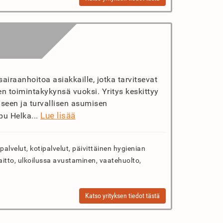
sairaanhoitoa asiakkaille, jotka tarvitsevat
n toimintakykynsä vuoksi. Yritys keskittyy
seen ja turvallisen asumisen
Lue lisää
u Helka...
palvelut, kotipalvelut, päivittäinen hygienian
itto, ulkoilussa avustaminen, vaatehuolto,
Katso yrityksen tiedot tästä