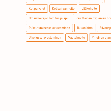
Kotipalvelut
Kotisairaanhoito
Lääkehoito
Omaishoitajan lomitus ja apu
Päivittäinen hygienian hoi
Pukeutumisessa avustaminen
Ruuanlaitto
Siivousp
Ulkoilussa avustaminen
Vaatehuolto
Yhteinen ajan