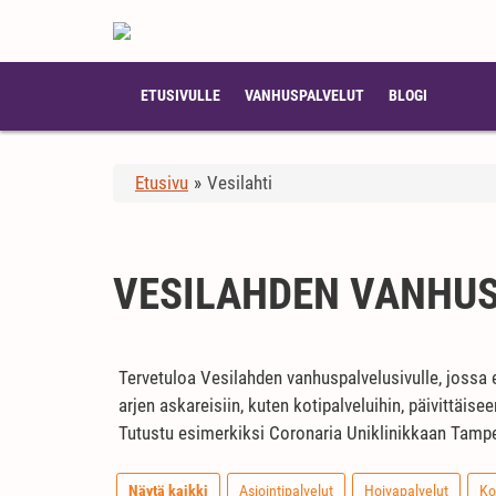
ETUSIVULLE
VANHUSPALVELUT
BLOGI
Etusivu
»
Vesilahti
VESILAHDEN VANHU
Tervetuloa Vesilahden vanhuspalvelusivulle, jossa es
arjen askareisiin, kuten kotipalveluihin, päivittäis
Tutustu esimerkiksi Coronaria Uniklinikkaan Tampere
Näytä kaikki
Asiointipalvelut
Hoivapalvelut
Ko