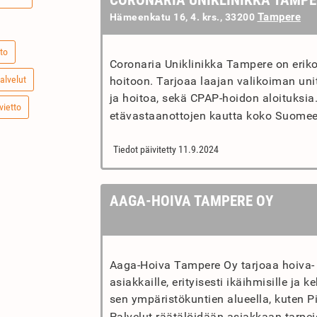
CORONARIA UNIKLINIKKA TAMPE
Tampere
Hämeenkatu 16, 4. krs., 33200
to
Coronaria Uniklinikka Tampere on eriko
alvelut
hoitoon. Tarjoaa laajan valikoiman un
ja hoitoa, sekä CPAP-hoidon aloituksia
vietto
etävastaanottojen kautta koko Suomeen
Tiedot päivitetty 11.9.2024
AAGA-HOIVA TAMPERE OY
Aaga-Hoiva Tampere Oy tarjoaa hoiva- j
asiakkaille, erityisesti ikäihmisille ja
sen ympäristökuntien alueella, kuten Pi
Palvelut räätälöidään asiakkaan tarpe