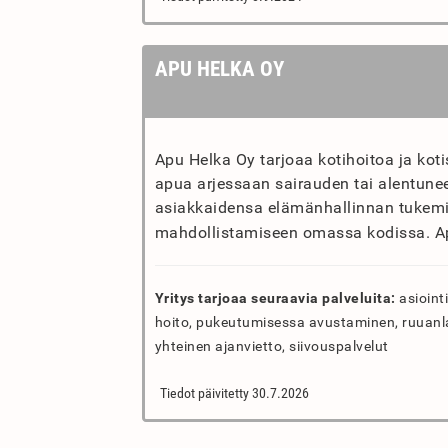
APU HELKA OY
Apu Helka Oy tarjoaa kotihoitoa ja koti
apua arjessaan sairauden tai alentunee
asiakkaidensa elämänhallinnan tukemi
mahdollistamiseen omassa kodissa. Ap
Yritys tarjoaa seuraavia palveluita:
asiointi
hoito, pukeutumisessa avustaminen, ruuanla
yhteinen ajanvietto, siivouspalvelut
Tiedot päivitetty 30.7.2026