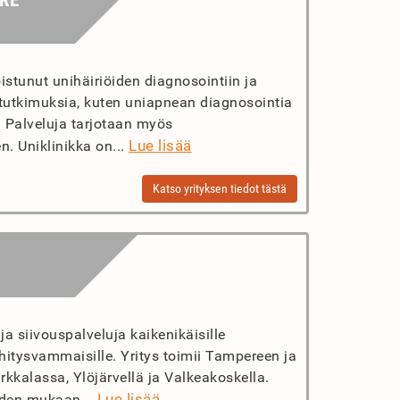
RE
istunut unihäiriöiden diagnosointiin ja
itutkimuksia, kuten uniapnean diagnosointia
. Palveluja tarjotaan myös
Lue lisää
. Uniklinikka on...
Katso yrityksen tiedot tästä
a siivouspalveluja kaikenikäisille
 kehitysvammaisille. Yritys toimii Tampereen ja
rkkalassa, Ylöjärvellä ja Valkeakoskella.
Lue lisää
iden mukaan...