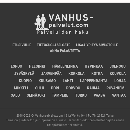
ETUSIVULLE
TIETOSUOJASELOSTE
LISÄÄ YRITYS SIVUSTOLLE
ANNA PALAUTETTA
ESPOO
HELSINKI
HÄMEENLINNA
HYVINKÄÄ
JOENSUU
JYVÄSKYLÄ
JÄRVENPÄÄ
KOKKOLA
KOTKA
KOUVOLA
KUOPIO
KUUSAMO
LAHTI
LAPPEENRANTA
LOHJA
MIKKELI
OULU
PORI
PORVOO
RAUMA
ROVANIEMI
SALO
SEINÄJOKI
TAMPERE
TURKU
VAASA
VANTAA
2018-2026 © Vanhuspalvelut.com | SiteWorks Oy | PL 79, 20521 Turku
Tämä on puolueeton ja riippumaton sivusto. Tarkista tiedot palveluntarjoajalta ennen
ostopäätöksen tekemistä.