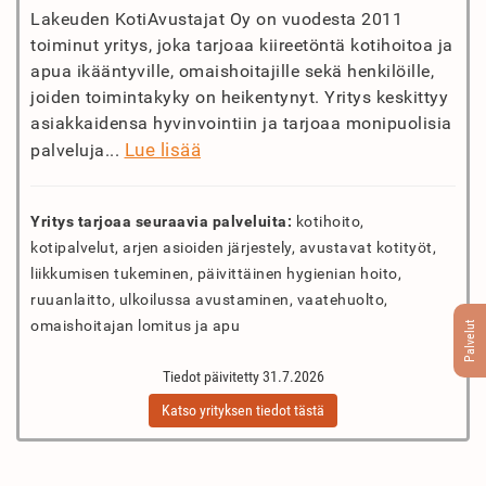
Lakeuden KotiAvustajat Oy on vuodesta 2011
toiminut yritys, joka tarjoaa kiireetöntä kotihoitoa ja
apua ikääntyville, omaishoitajille sekä henkilöille,
joiden toimintakyky on heikentynyt. Yritys keskittyy
asiakkaidensa hyvinvointiin ja tarjoaa monipuolisia
Lue lisää
palveluja...
Yritys tarjoaa seuraavia palveluita:
kotihoito,
kotipalvelut, arjen asioiden järjestely, avustavat kotityöt,
liikkumisen tukeminen, päivittäinen hygienian hoito,
ruuanlaitto, ulkoilussa avustaminen, vaatehuolto,
omaishoitajan lomitus ja apu
Palvelut
Tiedot päivitetty 31.7.2026
Katso yrityksen tiedot tästä