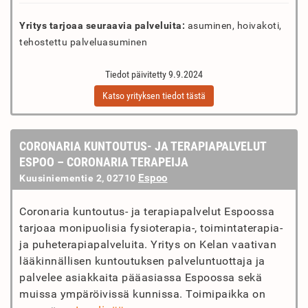
Yritys tarjoaa seuraavia palveluita:
asuminen, hoivakoti,
tehostettu palveluasuminen
Tiedot päivitetty 9.9.2024
Katso yrityksen tiedot tästä
CORONARIA KUNTOUTUS- JA TERAPIAPALVELUT
ESPOO – CORONARIA TERAPEIJA
Espoo
Kuusiniementie 2, 02710
Coronaria kuntoutus- ja terapiapalvelut Espoossa
tarjoaa monipuolisia fysioterapia-, toimintaterapia-
ja puheterapiapalveluita. Yritys on Kelan vaativan
lääkinnällisen kuntoutuksen palveluntuottaja ja
palvelee asiakkaita pääasiassa Espoossa sekä
muissa ympäröivissä kunnissa. Toimipaikka on