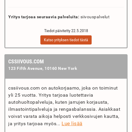
Yritys tarjoaa seuraavia palveluita:
siivouspalvelut
Tiedot päivitetty 22.5.2018
Katso yrityksen tiedot tästä
CSSIIVOUS.COM
123 Fifth Avenue, 10160 New York
cssiivous.com on autokorjaamo, joka on toiminut
yli 25 vuotta. Yritys tarjoaa luotettavia
autohuoltopalveluja, kuten jarrujen korjausta,
ilmastointipalveluja ja rengasbalanssia. Asiakkaat
voivat varata aikoja helposti verkkosivujen kautta,
Lue lisää
ja yritys tarjoaa myös...