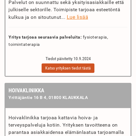
Palvelut on suunnattu sekä yksityisasiakkaille että
julkiselle sektorille. Toimipiste tarjoaa esteetöntä
Lue lisää
kulkua ja on sitoutunut...
Yritys tarjoaa seuraavia palveluita:
fysioterapia,
toimintaterapia
Tiedot päivitetty 10.9.2024
Katso yrityksen tiedot tästä
HOIVAKLINIKKA
Yrittäjäntie 16 B 4, 01800 KLAUKKALA
Hoivaklinikka tarjoaa kattavia hoiva- ja
terveyspalveluja kotiin. Yrityksen tavoitteena on
parantaa asiakkaidensa elämänlaatua tarjoamalla