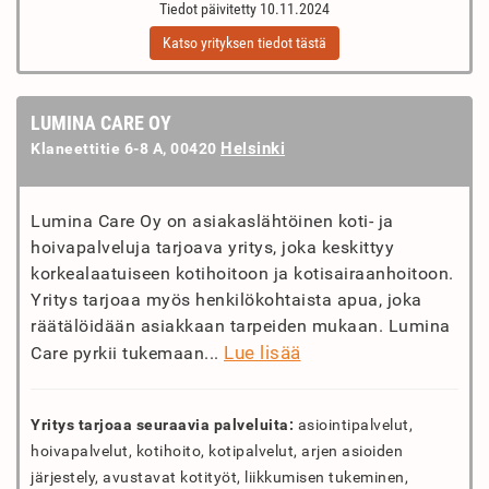
Tiedot päivitetty 10.11.2024
Katso yrityksen tiedot tästä
LUMINA CARE OY
Helsinki
Klaneettitie 6-8 A, 00420
Lumina Care Oy on asiakaslähtöinen koti- ja
hoivapalveluja tarjoava yritys, joka keskittyy
korkealaatuiseen kotihoitoon ja kotisairaanhoitoon.
Yritys tarjoaa myös henkilökohtaista apua, joka
räätälöidään asiakkaan tarpeiden mukaan. Lumina
Lue lisää
Care pyrkii tukemaan...
Yritys tarjoaa seuraavia palveluita:
asiointipalvelut,
hoivapalvelut, kotihoito, kotipalvelut, arjen asioiden
järjestely, avustavat kotityöt, liikkumisen tukeminen,