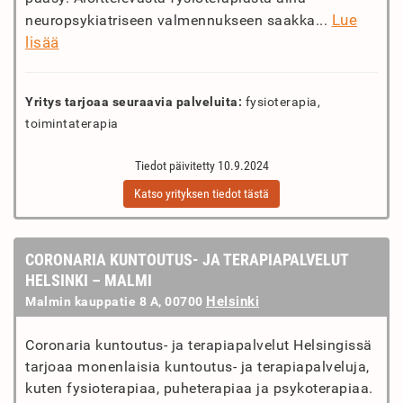
Lue
neuropsykiatriseen valmennukseen saakka...
lisää
Yritys tarjoaa seuraavia palveluita:
fysioterapia,
toimintaterapia
Tiedot päivitetty 10.9.2024
Katso yrityksen tiedot tästä
CORONARIA KUNTOUTUS- JA TERAPIAPALVELUT
HELSINKI – MALMI
Helsinki
Malmin kauppatie 8 A, 00700
Coronaria kuntoutus- ja terapiapalvelut Helsingissä
tarjoaa monenlaisia kuntoutus- ja terapiapalveluja,
kuten fysioterapiaa, puheterapiaa ja psykoterapiaa.