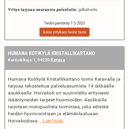
Yritys tarjoaa seuraavia palveluita:
jalkahoito
Tiedot päivitetty 7.5.2023
Katso yrityksen tiedot tästä
HUMANA KOTIKYLÄ KRISTALLIKARTANO
Kerava
Kettinkikuja 1, 04220
Humana Kotikylä Kristallikartano toimii Keravalla ja
tarjoaa tehostettua palveluasumista 14 iäkkäälle
asukkaalle. Hoivakoti on suunniteltu erityisesti
ikääntyneiden tarpeet huomioiden. Asukkaille
tarjotaan monipuolista toimintaa, joka edistää
heidän hyvinvointiaan ja elämänlaatuaan.
Lue lisää
Hoivakodissa...