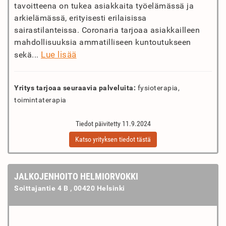
tavoitteena on tukea asiakkaita työelämässä ja
arkielämässä, erityisesti erilaisissa
sairastilanteissa. Coronaria tarjoaa asiakkailleen
mahdollisuuksia ammatilliseen kuntoutukseen
Lue lisää
sekä...
Yritys tarjoaa seuraavia palveluita:
fysioterapia,
toimintaterapia
Tiedot päivitetty 11.9.2024
Katso yrityksen tiedot tästä
JALKOJENHOITO HELMIORVOKKI
Soittajantie 4 B , 00420 Helsinki