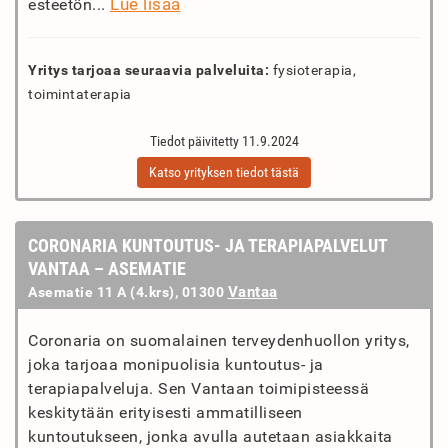
Lue lisää
esteetön...
Yritys tarjoaa seuraavia palveluita:
fysioterapia,
toimintaterapia
Tiedot päivitetty 11.9.2024
Katso yrityksen tiedot tästä
CORONARIA KUNTOUTUS- JA TERAPIAPALVELUT
VANTAA – ASEMATIE
Vantaa
Asematie 11 A (4.krs), 01300
Coronaria on suomalainen terveydenhuollon yritys,
joka tarjoaa monipuolisia kuntoutus- ja
terapiapalveluja. Sen Vantaan toimipisteessä
keskitytään erityisesti ammatilliseen
kuntoutukseen, jonka avulla autetaan asiakkaita