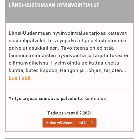
LÄNSI-UUDENMAAN HYVINVOINTIALUE
Länsi-Uudenmaan hyvinvointialue tarjoaa kattavat
sosiaalipalvelut, terveyspalvelut ja pelastustoimen
palvelut asukkailleen. Tavoitteena on edistää
länsiuusimaalaisten hyvinvointia ja tarjota tukea eri
elämänvaiheissa. Hyvinvointialue kattaa useita
kuntia, kuten Espoon, Hangon ja Lohjan, tarjoten...
Lue lisää
Yritys tarjoaa seuraavia palveluita:
kuntoutus
Tiedot päivitetty 8.9.2024
Katso yrityksen tiedot tästä