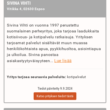
SIVINA VIHTI
Vitikka 4, 02630 Espoo
Sivina Vihti on vuonna 1997 perustettu
suomalainen perheyritys, joka tarjoaa laadukkaita
kotisiivous- ja kotipalvelu ratkaisuja. Yrityksen
tarjoamat palvelut sisältävät muun muassa
henkilökohtaista apua, pyykkihuoltoa, asiointiapua
ja ulkoilua. Sivina panostaa
Lue lisää
asiakastyytyväisyyteen...
Yritys tarjoaa seuraavia palveluita:
kotipalvelut
Tiedot päivitetty 9.9.2024
Katso yrityksen tiedot tästä