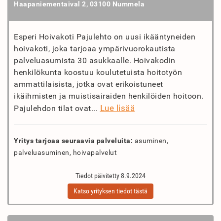
Haapaniementaival 2, 03100 Nummela
Esperi Hoivakoti Pajulehto on uusi ikääntyneiden
hoivakoti, joka tarjoaa ympärivuorokautista
palveluasumista 30 asukkaalle. Hoivakodin
henkilökunta koostuu koulutetuista hoitotyön
ammattilaisista, jotka ovat erikoistuneet
ikäihmisten ja muistisairaiden henkilöiden hoitoon.
Lue lisää
Pajulehdon tilat ovat...
Yritys tarjoaa seuraavia palveluita:
asuminen,
palveluasuminen, hoivapalvelut
Tiedot päivitetty 8.9.2024
Katso yrityksen tiedot tästä