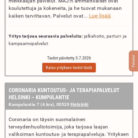
meikkaajan palvelut. MAJ:n ammattilaiset ovat
koulutettuja ja kokeneita, ja he tuovat mukanaan
Lue lisää
kaiken tarvittavan. Palvelut ovat...
Yritys tarjoaa seuraavia palveluita:
jalkahoito, parturi- ja
kampaamopalvelut
Palvelut
Tiedot päivitetty 3.7.2026
Katso yrityksen tiedot tästä
CORONARIA KUNTOUTUS- JA TERAPIAPALVELUT
HELSINKI – KUMPULANTIE
Helsinki
Kumpulantie 7 (4.krs), 00520
Coronaria on täysin suomalainen
terveydenhuoltotoimija, joka tarjoaa laajan
valikoiman kuntoutus- ja terapiapalveluja. Yrityksen