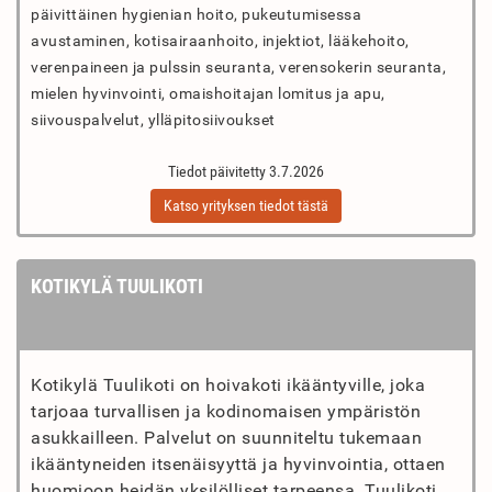
päivittäinen hygienian hoito, pukeutumisessa
avustaminen, kotisairaanhoito, injektiot, lääkehoito,
verenpaineen ja pulssin seuranta, verensokerin seuranta,
mielen hyvinvointi, omaishoitajan lomitus ja apu,
siivouspalvelut, ylläpitosiivoukset
Tiedot päivitetty 3.7.2026
Katso yrityksen tiedot tästä
KOTIKYLÄ TUULIKOTI
Kotikylä Tuulikoti on hoivakoti ikääntyville, joka
tarjoaa turvallisen ja kodinomaisen ympäristön
asukkailleen. Palvelut on suunniteltu tukemaan
ikääntyneiden itsenäisyyttä ja hyvinvointia, ottaen
huomioon heidän yksilölliset tarpeensa. Tuulikoti