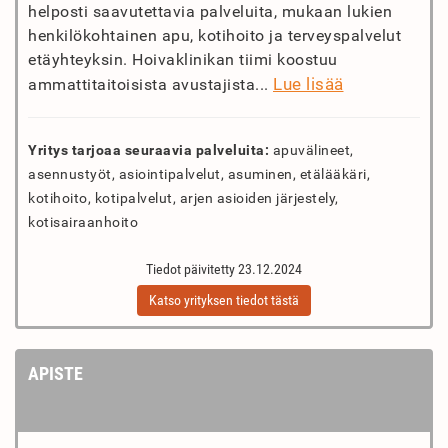
helposti saavutettavia palveluita, mukaan lukien
henkilökohtainen apu, kotihoito ja terveyspalvelut
etäyhteyksin. Hoivaklinikan tiimi koostuu
Lue lisää
ammattitaitoisista avustajista...
Yritys tarjoaa seuraavia palveluita:
apuvälineet,
asennustyöt, asiointipalvelut, asuminen, etälääkäri,
kotihoito, kotipalvelut, arjen asioiden järjestely,
kotisairaanhoito
Tiedot päivitetty 23.12.2024
Katso yrityksen tiedot tästä
APISTE