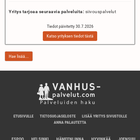
Yritys tarjoaa seuraavia palveluita:
siivouspalvelut
Tiedot päivitetty 30.7.2026
Katso yrityksen tiedot tästä
Hae lisää...
ETUSIVULLE
TIETOSUOJASELOSTE
LISÄÄ YRITYS SIVUSTOLLE
ANNA PALAUTETTA
ESPOO
HELSINKI
HÄMEENLINNA
HYVINKÄÄ
JOENSUU