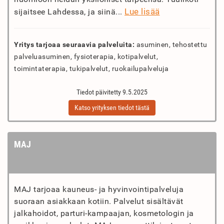
Lue lisää
sijaitsee Lahdessa, ja siinä...
Yritys tarjoaa seuraavia palveluita:
asuminen, tehostettu
palveluasuminen, fysioterapia, kotipalvelut,
toimintaterapia, tukipalvelut, ruokailupalveluja
Tiedot päivitetty 9.5.2025
Katso yrityksen tiedot tästä
MAJ
MAJ tarjoaa kauneus- ja hyvinvointipalveluja
suoraan asiakkaan kotiin. Palvelut sisältävät
jalkahoidot, parturi-kampaajan, kosmetologin ja