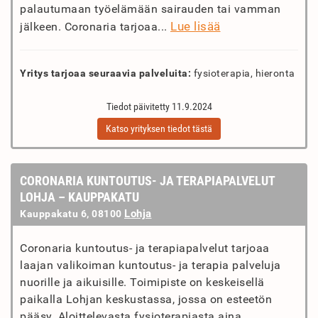
palautumaan työelämään sairauden tai vamman
Lue lisää
jälkeen. Coronaria tarjoaa...
Yritys tarjoaa seuraavia palveluita:
fysioterapia, hieronta
Tiedot päivitetty 11.9.2024
Katso yrityksen tiedot tästä
CORONARIA KUNTOUTUS- JA TERAPIAPALVELUT
LOHJA – KAUPPAKATU
Lohja
Kauppakatu 6, 08100
Coronaria kuntoutus- ja terapiapalvelut tarjoaa
laajan valikoiman kuntoutus- ja terapia palveluja
nuorille ja aikuisille. Toimipiste on keskeisellä
paikalla Lohjan keskustassa, jossa on esteetön
pääsy. Aloittelevasta fysioterapiasta aina