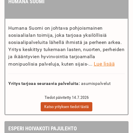
HUMANA SUOMI
Humana Suomi on johtava pohjoismainen
sosiaalialan toimija, joka tarjoaa yksilöllisiä
sosiaalipalveluita lähellä ihmistä ja perheen arkea.
Yritys keskittyy tukemaan lasten, nuorten, perheiden
ja ikääntyvien hyvinvointia tarjoamalla
Lue lisää
monipuolisia palveluja, kuten sijais-...
Yritys tarjoaa seuraavia palveluita:
asumispalvelut
Tiedot päivitetty 14.7.2026
Katso yrityksen tiedot tästä
ESPERI HOIVAKOTI PAJULEHTO