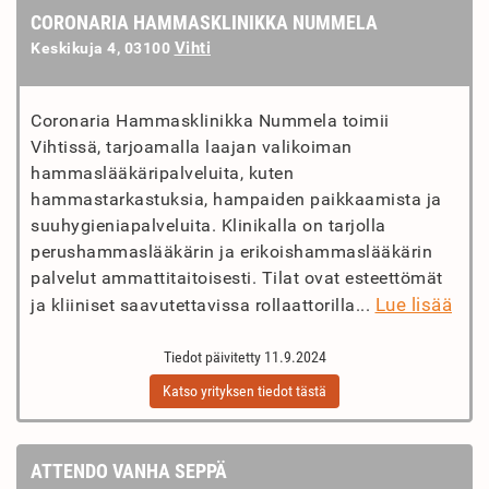
CORONARIA HAMMASKLINIKKA NUMMELA
Vihti
Keskikuja 4, 03100
Coronaria Hammasklinikka Nummela toimii
Vihtissä, tarjoamalla laajan valikoiman
hammaslääkäripalveluita, kuten
hammastarkastuksia, hampaiden paikkaamista ja
suuhygieniapalveluita. Klinikalla on tarjolla
perushammaslääkärin ja erikoishammaslääkärin
palvelut ammattitaitoisesti. Tilat ovat esteettömät
Lue lisää
ja kliiniset saavutettavissa rollaattorilla...
Tiedot päivitetty 11.9.2024
Katso yrityksen tiedot tästä
ATTENDO VANHA SEPPÄ