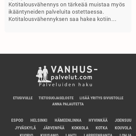
Kotitalousvähennys on tärkeää muistaa myös
ikääntyneiden palveluita ostettaessa.
Kotitalousvähennyksen saa hakea kotiin…
ETUSIVULLE
TIETOSUOJASELOSTE
LISÄÄ YRITYS SIVUSTOLLE
ANNA PALAUTETTA
ESPOO
HELSINKI
HÄMEENLINNA
HYVINKÄÄ
JOENSUU
JYVÄSKYLÄ
JÄRVENPÄÄ
KOKKOLA
KOTKA
KOUVOLA
KUOPIO
KUUSAMO
LAHTI
LAPPEENRANTA
LOHJA