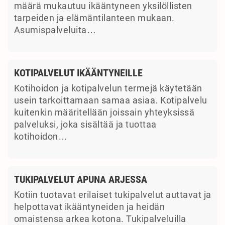
määrä mukautuu ikääntyneen yksilöllisten
tarpeiden ja elämäntilanteen mukaan.
Asumispalveluita…
KOTIPALVELUT IKÄÄNTYNEILLE
Kotihoidon ja kotipalvelun termejä käytetään
usein tarkoittamaan samaa asiaa. Kotipalvelu
kuitenkin määritellään joissain yhteyksissä
palveluksi, joka sisältää ja tuottaa
kotihoidon…
TUKIPALVELUT APUNA ARJESSA
Kotiin tuotavat erilaiset tukipalvelut auttavat ja
helpottavat ikääntyneiden ja heidän
omaistensa arkea kotona. Tukipalveluilla