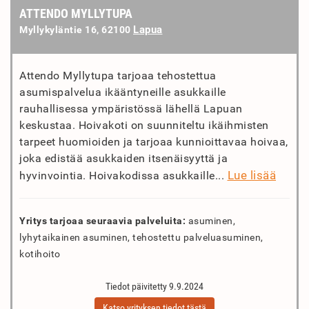
ATTENDO MYLLYTUPA
Lapua
Myllykyläntie 16, 62100
Attendo Myllytupa tarjoaa tehostettua
asumispalvelua ikääntyneille asukkaille
rauhallisessa ympäristössä lähellä Lapuan
keskustaa. Hoivakoti on suunniteltu ikäihmisten
tarpeet huomioiden ja tarjoaa kunnioittavaa hoivaa,
joka edistää asukkaiden itsenäisyyttä ja
Lue lisää
hyvinvointia. Hoivakodissa asukkaille...
Yritys tarjoaa seuraavia palveluita:
asuminen,
lyhytaikainen asuminen, tehostettu palveluasuminen,
kotihoito
Tiedot päivitetty 9.9.2024
Katso yrityksen tiedot tästä