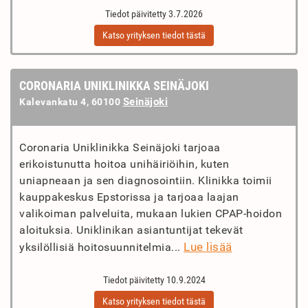
Tiedot päivitetty 3.7.2026
Katso yrityksen tiedot tästä
CORONARIA UNIKLINIKKA SEINÄJOKI
Seinäjoki
Kalevankatu 4, 60100
Coronaria Uniklinikka Seinäjoki tarjoaa
erikoistunutta hoitoa unihäiriöihin, kuten
uniapneaan ja sen diagnosointiin. Klinikka toimii
kauppakeskus Epstorissa ja tarjoaa laajan
valikoiman palveluita, mukaan lukien CPAP-hoidon
aloituksia. Uniklinikan asiantuntijat tekevät
Lue lisää
yksilöllisiä hoitosuunnitelmia...
Tiedot päivitetty 10.9.2024
Katso yrityksen tiedot tästä