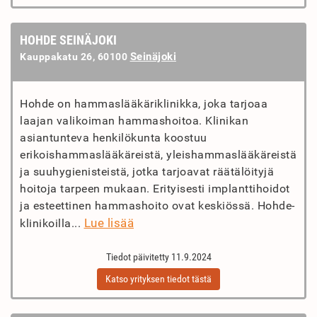
HOHDE SEINÄJOKI
Seinäjoki
Kauppakatu 26, 60100
Hohde on hammaslääkäriklinikka, joka tarjoaa
laajan valikoiman hammashoitoa. Klinikan
asiantunteva henkilökunta koostuu
erikoishammaslääkäreistä, yleishammaslääkäreistä
ja suuhygienisteistä, jotka tarjoavat räätälöityjä
hoitoja tarpeen mukaan. Erityisesti implanttihoidot
ja esteettinen hammashoito ovat keskiössä. Hohde-
Lue lisää
klinikoilla...
Tiedot päivitetty 11.9.2024
Katso yrityksen tiedot tästä