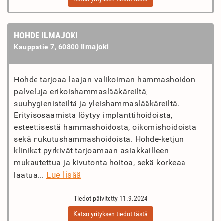
HOHDE ILMAJOKI
Ilmajoki
Kauppatie 7, 60800
Hohde tarjoaa laajan valikoiman hammashoidon
palveluja erikoishammaslääkäreiltä,
suuhygienisteiltä ja yleishammaslääkäreiltä.
Erityisosaamista löytyy implanttihoidoista,
esteettisestä hammashoidosta, oikomishoidoista
sekä nukutushammashoidoista. Hohde-ketjun
klinikat pyrkivät tarjoamaan asiakkailleen
mukautettua ja kivutonta hoitoa, sekä korkeaa
Lue lisää
laatua...
Tiedot päivitetty 11.9.2024
Katso yrityksen tiedot tästä