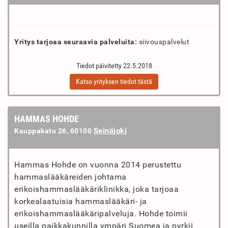
Yritys tarjoaa seuraavia palveluita:
siivouspalvelut
Tiedot päivitetty 22.5.2018
Katso yrityksen tiedot tästä
HAMMAS HOHDE
Seinäjoki
Kauppakatu 26, 60100
Hammas Hohde on vuonna 2014 perustettu
hammaslääkäreiden johtama
erikoishammaslääkäriklinikka, joka tarjoaa
korkealaatuisia hammaslääkäri- ja
erikoishammaslääkäripalveluja. Hohde toimii
useilla paikkakunnilla ympäri Suomea ja pyrkii