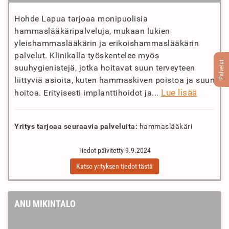
Hohde Lapua tarjoaa monipuolisia
hammaslääkäripalveluja, mukaan lukien
yleishammaslääkärin ja erikoishammaslääkärin
palvelut. Klinikalla työskentelee myös
Palvelut
suuhygienistejä, jotka hoitavat suun terveyteen
liittyviä asioita, kuten hammaskiven poistoa ja suun
Lue lisää
hoitoa. Erityisesti implanttihoidot ja...
Yritys tarjoaa seuraavia palveluita:
hammaslääkäri
Tiedot päivitetty 9.9.2024
Katso yrityksen tiedot tästä
ANU MIKINTALO