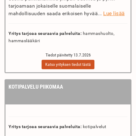
tarjoamaan jokaiselle suomalaiselle
Lue lisää
mahdollisuuden saada erikoisen hyvää...
Yritys tarjoaa seuraavia palveluita:
hammashuolto,
hammaslääkäri
Tiedot päivitetty 13.7.2026
Katso yrityksen tiedot tästä
KOTIPALVELU PIIKOMAA
Yritys tarjoaa seuraavia palveluita:
kotipalvelut