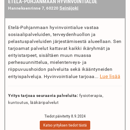
ETELÄ-POHJANMAAN HYVINVOINTIALUE
Seinäjoki
Hanneksenrinne 7, 60220
Etelä-Pohjanmaan hyvinvointialue vastaa
sosiaalipalveluiden, terveydenhuollon ja
pelastuspalveluiden järjestämisestä alueellaan. Sen
tarjoamat palvelut kattavat kaikki ikäryhmät ja
erityistarpeet, sisältäen muun muassa
perhesuunnittelua, mielenterveys- ja
riippuvuushoidon palveluita sekä ikääntyneiden
Lue lisää
erityispalveluja. Hyvinvointialue tarjoaa...
Yritys tarjoaa seuraavia palveluita:
fysioterapia,
kuntoutus, lääkäripalvelut
Tiedot päivitetty 8.9.2024
Katso yrityksen tiedot tästä