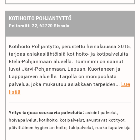
KOTIHOITO POHJANTYTTÖ
Peltoraitti 22, 62720 Sissala
Kotihoito Pohjantyttö, perustettu heinäkuussa 2015,
tarjoaa asiakaslähtöisiä kotihoito- ja kotipalveluita
Etelä-Pohjanmaan alueella. Toiminimi on saanut
luvat Järvi-Pohjanmaan, Lapuan, Kuortaneen ja
Lappajärven alueille. Tarjolla on monipuolista
Lue
palvelua, joka mukautuu asiakkaan tarpeiden...
lisää
Yritys tarjoaa seuraavia palveluita:
asiointipalvelut,
hoivapalvelut, kotihoito, kotipalvelut, avustavat kotityöt,
päivittäinen hygienian hoito, tukipalvelut, ruokailupalveluja