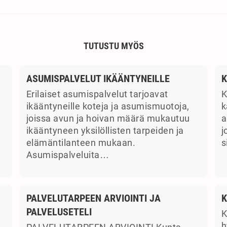
TUTUSTU MYÖS
ASUMISPALVELUT IKÄÄNTYNEILLE
K
Erilaiset asumispalvelut tarjoavat
K
ikääntyneille koteja ja asumismuotoja,
k
joissa avun ja hoivan määrä mukautuu
a
ikääntyneen yksilöllisten tarpeiden ja
j
elämäntilanteen mukaan.
s
Asumispalveluita…
PALVELUTARPEEN ARVIOINTI JA
K
PALVELUSETELI
K
a
h