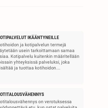
OTIPALVELUT IKÄÄNTYNEILLE
otihoidon ja kotipalvelun termejä
äytetään usein tarkoittamaan samaa
siaa. Kotipalvelu kuitenkin määritellään
oissain yhteyksissä palveluksi, joka
isältää ja tuottaa kotihoidon…
OTITALOUSVÄHENNYS
otitalousvähennys on verotuksessa
yödynnettävä etu, kun ostat palveluita.