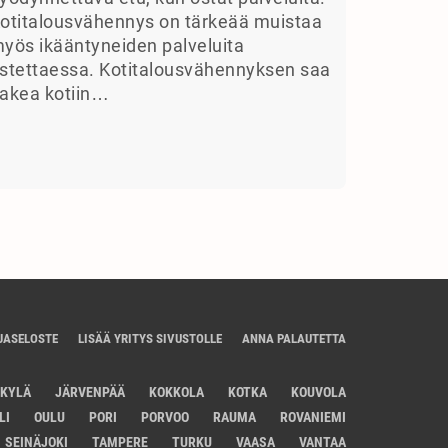
otitalousvähennys on tärkeää muistaa
yös ikääntyneiden palveluita
stettaessa. Kotitalousvähennyksen saa
akea kotiin…
JASELOSTE
LISÄÄ YRITYS SIVUSTOLLE
ANNA PALAUTETTA
SKYLÄ
JÄRVENPÄÄ
KOKKOLA
KOTKA
KOUVOLA
LI
OULU
PORI
PORVOO
RAUMA
ROVANIEMI
SEINÄJOKI
TAMPERE
TURKU
VAASA
VANTAA