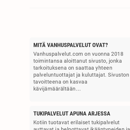
MITÄ VANHUSPALVELUT OVAT?
Vanhuspalvelut.com on vuonna 2018
toimintansa aloittanut sivusto, jonka
tarkoituksena on saattaa yhteen
palveluntuottajat ja kuluttajat. Sivuston
tavoitteena on kasvaa
kävijämäärältään…
TUKIPALVELUT APUNA ARJESSA
Kotiin tuotavat erilaiset tukipalvelut
auttavat ja helpottavat ikääntyneiden j