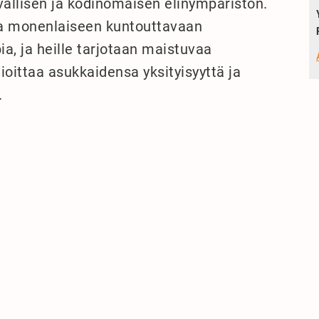
rvallisen ja kodinomaisen elinympäristön.
ua monenlaiseen kuntouttavaan
a, ja heille tarjotaan maistuvaa
oittaa asukkaidensa yksityisyyttä ja
.