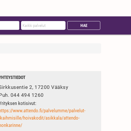
YHTEYSTIEDOT
Sirkkusentie 2, 17200 Vääksy
Puh.
044 494 1260
Yrityksen kotisivut:
https://www.attendo.fi/palvelumme/palvelut-
ikaihmisille/hoivakodit/asikkala/attendo-
honkarinne/