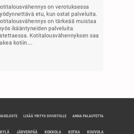
otitalousvähennys on verotuksessa
yödynnettävä etu, kun ostat palveluita.
otitalousvähennys on tärkeää muistaa
yös ikääntyneiden palveluita
stettaessa. Kotitalousvähennyksen saa
akea kotiin…
JASELOSTE
LISÄÄ YRITYS SIVUSTOLLE
ANNA PALAUTETTA
SKYLÄ
JÄRVENPÄÄ
KOKKOLA
KOTKA
KOUVOLA