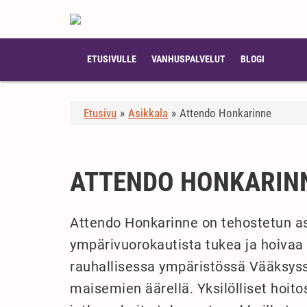
ETUSIVULLE
VANHUSPALVELUT
BLOGI
Etusivu
»
Asikkala
»
Attendo Honkarinne
ATTENDO HONKARIN
Attendo Honkarinne on tehostetun as
ympärivuorokautista tukea ja hoivaa i
rauhallisessa ympäristössä Vääksyss
maisemien äärellä. Yksilölliset hoit