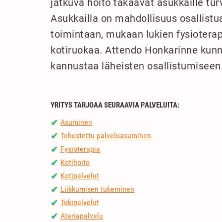
jatkuva hoito takaavat asukkaille tu
Asukkailla on mahdollisuus osallist
toimintaan, mukaan lukien fysioterapi
kotiruokaa. Attendo Honkarinne kunni
kannustaa läheisten osallistumiseen
YRITYS TARJOAA SEURAAVIA PALVELUITA:
Asuminen
✔
Tehostettu palveluasuminen
✔
Fysioterapia
✔
Kotihoito
✔
Kotipalvelut
✔
Liikkumisen tukeminen
✔
Tukipalvelut
✔
Ateriapalvelu
✔