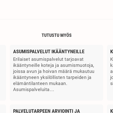
TUTUSTU MYÖS
ASUMISPALVELUT IKÄÄNTYNEILLE
K
Erilaiset asumispalvelut tarjoavat
K
ikääntyneille koteja ja asumismuotoja,
k
joissa avun ja hoivan määrä mukautuu
a
ikääntyneen yksilöllisten tarpeiden ja
j
elämäntilanteen mukaan.
s
Asumispalveluita…
PALVELUTARPEEN ARVIOINTI JA
K