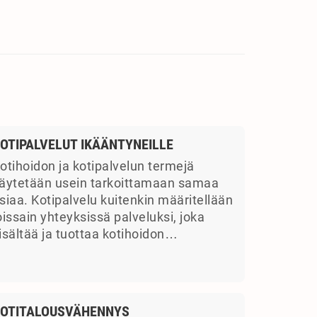
OTIPALVELUT IKÄÄNTYNEILLE
otihoidon ja kotipalvelun termejä
äytetään usein tarkoittamaan samaa
siaa. Kotipalvelu kuitenkin määritellään
oissain yhteyksissä palveluksi, joka
isältää ja tuottaa kotihoidon…
OTITALOUSVÄHENNYS