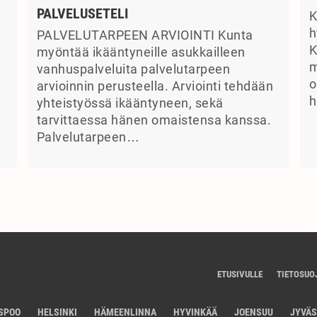
PALVELUSETELI
K
a
h
PALVELUTARPEEN ARVIOINTI Kunta
K
myöntää ikääntyneille asukkailleen
m
vanhuspalveluita palvelutarpeen
o
arvioinnin perusteella. Arviointi tehdään
h
yhteistyössä ikääntyneen, sekä
tarvittaessa hänen omaistensa kanssa.
Palvelutarpeen…
ETUSIVULLE
TIETOSUO
SPOO
HELSINKI
HÄMEENLINNA
HYVINKÄÄ
JOENSUU
JYVÄ