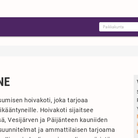
NE
umisen hoivakoti, joka tarjoaa
kääntyneille. Hoivakoti sijaitsee
ä, Vesijärven ja Päijänteen kauniiden
osuunnitelmat ja ammattilaisen tarjoama