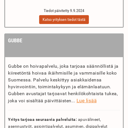
Tiedot päivitetty 9.9.2024
Katso yrityksen tiedot tästä
GUBBE
Gubbe on hoivapalvelu, joka tarjoaa säännöllistä ja
kiireetöntä hoivaa ikäihmisille ja vammaisille koko
Suomessa. Palvelu keskittyy asiakkaidensa
hyvinvointiin, toimintakykyyn ja elämänlaatuun.
Gubben avustajat tarjoavat henkilökohtaista tukea,
Lue lisää
joka voi sisältää päivittäisten...
Yritys tarjoaa seuraavia palveluita:
apuvälineet,
asennustyöt, asiointipalvelut, asuminen, digipalvelut