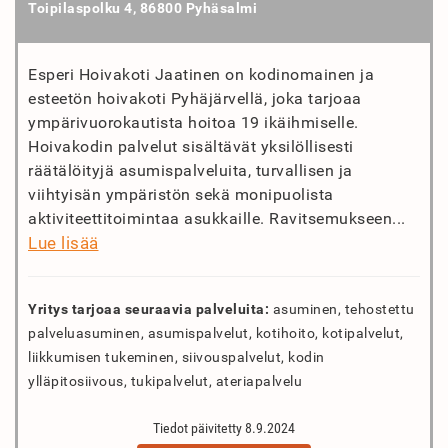
Toipilaspolku 4, 86800 Pyhäsalmi
Esperi Hoivakoti Jaatinen on kodinomainen ja
esteetön hoivakoti Pyhäjärvellä, joka tarjoaa
ympärivuorokautista hoitoa 19 ikäihmiselle.
Hoivakodin palvelut sisältävät yksilöllisesti
räätälöityjä asumispalveluita, turvallisen ja
viihtyisän ympäristön sekä monipuolista
aktiviteettitoimintaa asukkaille. Ravitsemukseen...
Lue lisää
Yritys tarjoaa seuraavia palveluita:
asuminen, tehostettu
palveluasuminen, asumispalvelut, kotihoito, kotipalvelut,
liikkumisen tukeminen, siivouspalvelut, kodin
ylläpitosiivous, tukipalvelut, ateriapalvelu
Tiedot päivitetty 8.9.2024