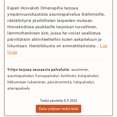
Esperi Hoivakoti Omenapiha tarjoaa
ympärivuorokautista asumispalvelua ikäihmisille,
räätälöitynä yksilöllisten tarpeiden mukaan.
Hoivakodissa asukkaille tarjotaan turvallinen,
lämminhenkinen koti, jossa he voivat osallistua
päivittäisiin aktiviteetteihin kuten askarteluun ja
Lue
liikuntaan. Henkilökunta on ammattitaitoista...
lisää
Yritys tarjoaa seuraavia palveluita:
asuminen,
asumispalvelut, hoivapalvelut, kotihoito, kotipalvelut,
liikkumisen tukeminen, päivätoiminta, tukipalvelut,
ateriapalvelu
Tiedot päivitetty 8.9.2024
Katso yrityksen tiedot tästä