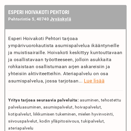
ESPERI HOIVAKOTI PEHTORI
Jyväskylä
Pehtorintie 5, 40740
Esperi Hoivakoti Pehtori tarjoaa
ympärivuorokautista asumispalvelua ikääntyneille
ja muistisairaille. Hoivakoti keskittyy kuntouttavaan
ja osallistavaan työotteeseen, jolloin asukkaita
rohkaistaan osallistumaan arjen askareisiin ja
yhteisiin aktiviteetteihin. Ateriapalvelu on osa
Lue lisää
asumispalvelua, jossa tarjotaan...
Yritys tarjoaa seuraavia palveluita:
asuminen, tehostettu
palveluasuminen, asumispalvelut, hoivapalvelut,
kotipalvelut, liikkumisen tukeminen, mielen hyvinvointi,
siivouspalvelut, kodin ylläpitosiivous, tukipalvelut,
ateriapalvelu