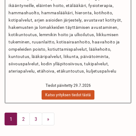
ikääntyneille, eläinten hoito, etälääkäri, fysioterapia,
hammashuolto, hammaslääkäri, hieronta, kotihoito,
kotipalvelut, arjen asioiden järjestely, avustavat kotityöt,
hakemusten ja lomakkeiden täyttämisen avustaminen,
kotikuntoutus, lemmikin hoito ja ulkoilutus, liikkumisen
tukeminen, ruuanlaitto, kotisairaanhoito, haavahoito ja
ompeleiden poisto, kotiuttamispalvelut, lääkehoito,
kuntoutus, lääkäripalvelut, liikunta, päivätoiminta,
siivouspalvelut, kodin ylläpitosiivous, tukipalvelut,
ateriapalvelu, etähoiva, etäkuntoutus, kuljetuspalvelu
Tiedot päivitetty 29.7.2026
Katso yrityksen tiedot tästä
1
2
3
»