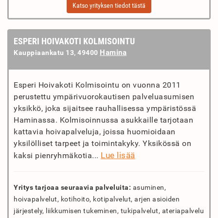
Katso yrityksen tiedot tästä
ESPERI HOIVAKOTI KOLMISOINTU
Hamina
Kauppiaankatu 13, 49400
Esperi Hoivakoti Kolmisointu on vuonna 2011
perustettu ympärivuorokautisen palveluasumisen
yksikkö, joka sijaitsee rauhallisessa ympäristössä
Haminassa. Kolmisoinnussa asukkaille tarjotaan
kattavia hoivapalveluja, joissa huomioidaan
yksilölliset tarpeet ja toimintakyky. Yksikössä on
Lue lisää
kaksi pienryhmäkotia...
Yritys tarjoaa seuraavia palveluita:
asuminen,
hoivapalvelut, kotihoito, kotipalvelut, arjen asioiden
järjestely, liikkumisen tukeminen, tukipalvelut, ateriapalvelu