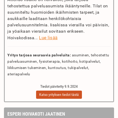
tehostettua palveluasumista ikääntyneille. Tilat on
suunniteltu huomioiden ikäihmisten tarpeet, ja
asukkaille laaditaan henkilökohtaisia
palvelusuunnitelmia. Iisakissa vierailla voi päivisin,
ja yöaikaan vierailut sovitaan erikseen.
Lue lisää
Hoivakodissa...
Yritys tarjoaa seuraavia palveluita:
asuminen, tehostettu
palveluasuminen, fysioterapia, kotihoito, kotipalvelut,
liikkumisen tukeminen, kuntoutus, tukipalvelut,
ateriapalvelu
Tiedot päivitetty 9.9.2024
Katso yrityksen tiedot tästä
ESPERI HOIVAKOTI JAATINEN