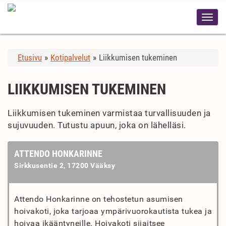
Etusivu
»
Kotipalvelut
»
Liikkumisen tukeminen
LIIKKUMISEN TUKEMINEN
Liikkumisen tukeminen varmistaa turvallisuuden ja
sujuvuuden. Tutustu apuun, joka on lähelläsi.
ATTENDO HONKARINNE
Sirkkusentie 2, 17200 Vääksy
Attendo Honkarinne on tehostetun asumisen
hoivakoti, joka tarjoaa ympärivuorokautista tukea ja
hoivaa ikääntyneille. Hoivakoti sijaitsee