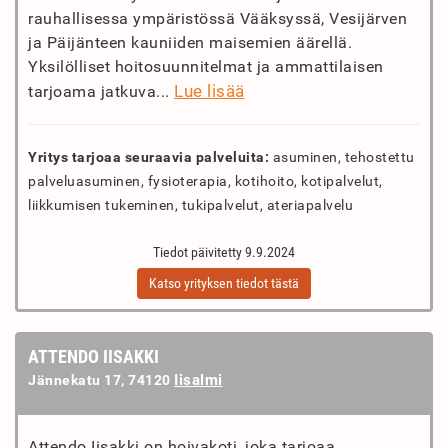
rauhallisessa ympäristössä Vääksyssä, Vesijärven
ja Päijänteen kauniiden maisemien äärellä.
Yksilölliset hoitosuunnitelmat ja ammattilaisen
Lue lisää
tarjoama jatkuva...
Yritys tarjoaa seuraavia palveluita:
asuminen, tehostettu
palveluasuminen, fysioterapia, kotihoito, kotipalvelut,
liikkumisen tukeminen, tukipalvelut, ateriapalvelu
Tiedot päivitetty 9.9.2024
Katso yrityksen tiedot tästä
ATTENDO IISAKKI
Iisalmi
Jännekatu 17, 74120
Attendo Iisakki on hoivakoti, joka tarjoaa