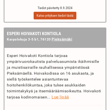
Tiedot päivitetty 8.9.2024
Katso yrityksen tiedot tästä
ESPERI HOIVAKOTI KONTIOLA
Pieksämäki
Karpalokuja 3-5 b1, 76120
Esperi Hoivakoti Kontiola tarjoaa
ympärivuorokautista palveluasumista ikäihmisille
ja muistisairaille rauhallisessa ympäristössä
Pieksämäellä. Hoivakodissa on 16 asukasta, ja
siellä työskentelee asiantuntevaa
hoitohenkilökuntaa, joka tukee asukkaiden
toimintakykyä ja itsemääräämisoikeutta. Hoivakoti
Lue lisää
tarjoaa kodinomaisen...