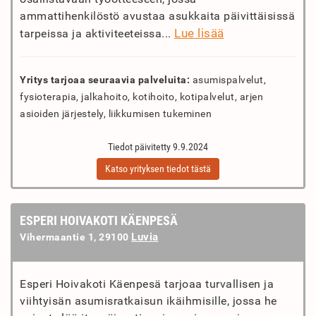
ammattihenkilöstö avustaa asukkaita päivittäisissä
Lue lisää
tarpeissa ja aktiviteeteissa...
Yritys tarjoaa seuraavia palveluita:
asumispalvelut,
fysioterapia, jalkahoito, kotihoito, kotipalvelut, arjen
asioiden järjestely, liikkumisen tukeminen
Tiedot päivitetty 9.9.2024
Katso yrityksen tiedot tästä
ESPERI HOIVAKOTI KÄENPESÄ
Luvia
Vihermaantie 1, 29100
Esperi Hoivakoti Käenpesä tarjoaa turvallisen ja
viihtyisän asumisratkaisun ikäihmisille, jossa he