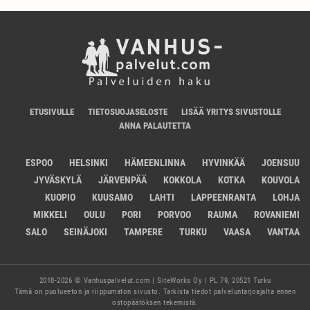
ETUSIVULLE
TIETOSUOJASELOSTE
LISÄÄ YRITYS SIVUSTOLLE
ANNA PALAUTETTA
ESPOO
HELSINKI
HÄMEENLINNA
HYVINKÄÄ
JOENSUU
JYVÄSKYLÄ
JÄRVENPÄÄ
KOKKOLA
KOTKA
KOUVOLA
KUOPIO
KUUSAMO
LAHTI
LAPPEENRANTA
LOHJA
MIKKELI
OULU
PORI
PORVOO
RAUMA
ROVANIEMI
SALO
SEINÄJOKI
TAMPERE
TURKU
VAASA
VANTAA
2018-2026 © Vanhuspalvelut.com | SiteWorks Oy | PL 79, 20521 Turku
Tämä on puolueeton ja riippumaton sivusto. Tarkista tiedot palveluntarjoajalta ennen
ostopäätöksen tekemistä.