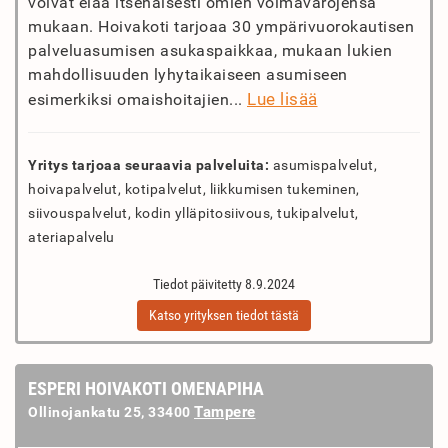
voivat elää itsenäisesti omien voimavarojensa
mukaan. Hoivakoti tarjoaa 30 ympärivuorokautisen
palveluasumisen asukaspaikkaa, mukaan lukien
mahdollisuuden lyhytaikaiseen asumiseen
Lue lisää
esimerkiksi omaishoitajien...
Yritys tarjoaa seuraavia palveluita:
asumispalvelut,
hoivapalvelut, kotipalvelut, liikkumisen tukeminen,
siivouspalvelut, kodin ylläpitosiivous, tukipalvelut,
ateriapalvelu
Tiedot päivitetty 8.9.2024
Katso yrityksen tiedot tästä
ESPERI HOIVAKOTI OMENAPIHA
Tampere
Ollinojankatu 25, 33400