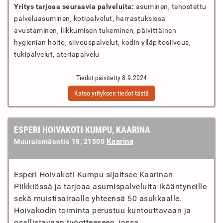
Yritys tarjoaa seuraavia palveluita:
asuminen, tehostettu
palveluasuminen, kotipalvelut, harrastuksissa
avustaminen, liikkumisen tukeminen, päivittäinen
hygienian hoito, siivouspalvelut, kodin ylläpitosiivous,
tukipalvelut, ateriapalvelu
Tiedot päivitetty 8.9.2024
Katso yrityksen tiedot tästä
ESPERI HOIVAKOTI KUMPU, KAARINA
Kaarina
Muuraismäentie 18, 21500
Esperi Hoivakoti Kumpu sijaitsee Kaarinan
Piikkiössä ja tarjoaa asumispalveluita ikääntyneille
sekä muistisairaalle yhteensä 50 asukkaalle.
Hoivakodin toiminta perustuu kuntouttavaan ja
osallistavaan työotteeseen, jossa