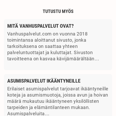
TUTUSTU MYÖS
MITÄ VANHUSPALVELUT OVAT?
Vanhuspalvelut.com on vuonna 2018
toimintansa aloittanut sivusto, jonka
tarkoituksena on saattaa yhteen
palveluntuottajat ja kuluttajat. Sivuston
tavoitteena on kasvaa kävijämäärältään…
ASUMISPALVELUT IKÄÄNTYNEILLE
Erilaiset asumispalvelut tarjoavat ikääntyneille
koteja ja asumismuotoja, joissa avun ja hoivan
määrä mukautuu ikääntyneen yksilöllisten
tarpeiden ja elämäntilanteen mukaan.
Asumispalveluita…