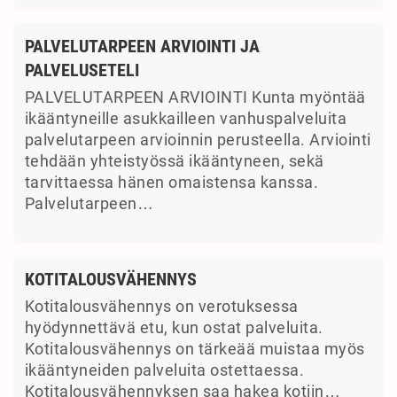
PALVELUTARPEEN ARVIOINTI JA
PALVELUSETELI
PALVELUTARPEEN ARVIOINTI Kunta myöntää
ikääntyneille asukkailleen vanhuspalveluita
palvelutarpeen arvioinnin perusteella. Arviointi
tehdään yhteistyössä ikääntyneen, sekä
tarvittaessa hänen omaistensa kanssa.
Palvelutarpeen…
KOTITALOUSVÄHENNYS
Kotitalousvähennys on verotuksessa
hyödynnettävä etu, kun ostat palveluita.
Kotitalousvähennys on tärkeää muistaa myös
ikääntyneiden palveluita ostettaessa.
Kotitalousvähennyksen saa hakea kotiin…