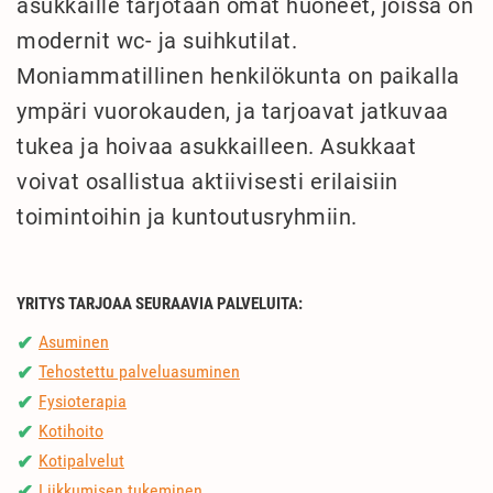
asukkaille tarjotaan omat huoneet, joissa on
modernit wc- ja suihkutilat.
Moniammatillinen henkilökunta on paikalla
ympäri vuorokauden, ja tarjoavat jatkuvaa
tukea ja hoivaa asukkailleen. Asukkaat
voivat osallistua aktiivisesti erilaisiin
toimintoihin ja kuntoutusryhmiin.
YRITYS TARJOAA SEURAAVIA PALVELUITA:
Asuminen
✔
Tehostettu palveluasuminen
✔
Fysioterapia
✔
Kotihoito
✔
Kotipalvelut
✔
Liikkumisen tukeminen
✔