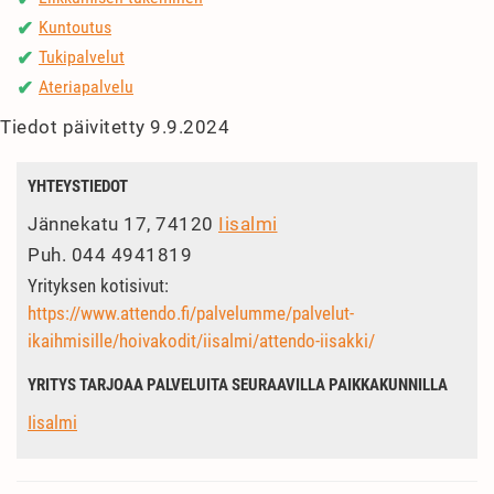
Kuntoutus
✔
Tukipalvelut
✔
Ateriapalvelu
✔
Tiedot päivitetty 9.9.2024
YHTEYSTIEDOT
Jännekatu 17, 74120
Iisalmi
Puh.
044 4941819
Yrityksen kotisivut:
https://www.attendo.fi/palvelumme/palvelut-
ikaihmisille/hoivakodit/iisalmi/attendo-iisakki/
YRITYS TARJOAA PALVELUITA SEURAAVILLA PAIKKAKUNNILLA
Iisalmi