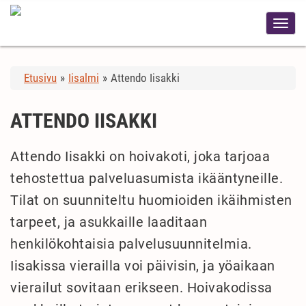
Etusivu
»
Iisalmi
»
Attendo Iisakki
ATTENDO IISAKKI
Attendo Iisakki on hoivakoti, joka tarjoaa
tehostettua palveluasumista ikääntyneille.
Tilat on suunniteltu huomioiden ikäihmisten
tarpeet, ja asukkaille laaditaan
henkilökohtaisia palvelusuunnitelmia.
Iisakissa vierailla voi päivisin, ja yöaikaan
vierailut sovitaan erikseen. Hoivakodissa