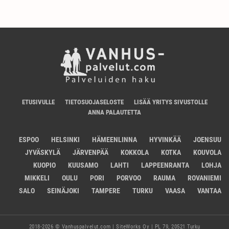
ETUSIVULLE
TIETOSUOJASELOSTE
LISÄÄ YRITYS SIVUSTOLLE
ANNA PALAUTETTA
ESPOO
HELSINKI
HÄMEENLINNA
HYVINKÄÄ
JOENSUU
JYVÄSKYLÄ
JÄRVENPÄÄ
KOKKOLA
KOTKA
KOUVOLA
KUOPIO
KUUSAMO
LAHTI
LAPPEENRANTA
LOHJA
MIKKELI
OULU
PORI
PORVOO
RAUMA
ROVANIEMI
SALO
SEINÄJOKI
TAMPERE
TURKU
VAASA
VANTAA
2018-2026 © Vanhuspalvelut.com | SiteWorks Oy | PL 79, 20521 Turku