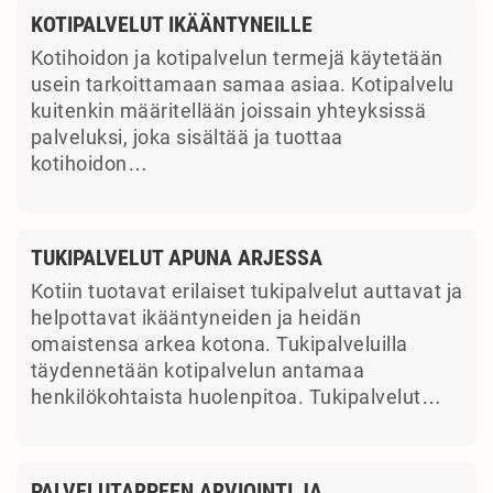
KOTIPALVELUT IKÄÄNTYNEILLE
Kotihoidon ja kotipalvelun termejä käytetään
usein tarkoittamaan samaa asiaa. Kotipalvelu
kuitenkin määritellään joissain yhteyksissä
palveluksi, joka sisältää ja tuottaa
kotihoidon…
TUKIPALVELUT APUNA ARJESSA
Kotiin tuotavat erilaiset tukipalvelut auttavat ja
helpottavat ikääntyneiden ja heidän
omaistensa arkea kotona. Tukipalveluilla
täydennetään kotipalvelun antamaa
henkilökohtaista huolenpitoa. Tukipalvelut…
PALVELUTARPEEN ARVIOINTI JA