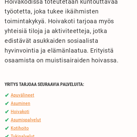
Hoivakodissa toteutetaan kuntouttavaa
työotetta, joka tukee ikäihmisten
toimintakykyä. Hoivakoti tarjoaa myös
yhteisiä tiloja ja aktiviteetteja, jotka
edistävät asukkaiden sosiaalista
hyvinvointia ja elämänlaatua. Erityistä
osaamista on muistisairaiden hoivassa.
YRITYS TARJOAA SEURAAVIA PALVELUITA:
Apuvälineet
✔
Asuminen
✔
Hoivakoti
✔
Asumispalvelut
✔
Kotihoito
✔
Tukipalvelut
✔