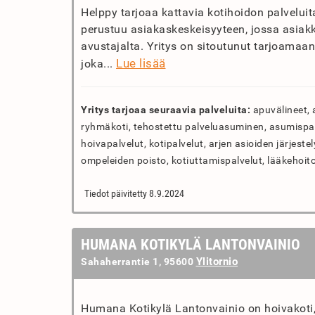
Helppy tarjoaa kattavia kotihoidon palvelui
perustuu asiakaskeskeisyyteen, jossa asiak
avustajalta. Yritys on sitoutunut tarjoamaan 
Lue lisää
joka...
Yritys tarjoaa seuraavia palveluita:
apuvälineet, 
ryhmäkoti, tehostettu palveluasuminen, asumispalve
hoivapalvelut, kotipalvelut, arjen asioiden järjeste
ompeleiden poisto, kotiuttamispalvelut, lääkehoito
Tiedot päivitetty 8.9.2024
HUMANA KOTIKYLÄ LANTONVAINIO
Ylitornio
Sahaherrantie 1, 95600
Humana Kotikylä Lantonvainio on hoivakoti,