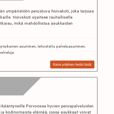
ään ympäristöön perustuva hoivakoti, joka tarjoaa
kaille. Hoivakoti sijaitsee rauhallisella
ratkaisu, mikä mahdollistaa asukkaiden
ytaikainen asuminen, tehostettu palveluasuminen,
palveluja
Katso yrityksen tiedot tästä
ikääntyneille Porvoossa hyvien peruspalveluiden
tä ja kodinomaista elämää, jossa asukkaat voivat