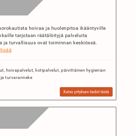
orokautista hoivaa ja huolenpitoa ikääntyville
kaille tarjotaan räätälöityjä palveluita
 ja turvallisuus ovat toiminnan keskiössä.
lisää
, hoivapalvelut, kotipalvelut, päivittäinen hygienian
n ja turvaranneke
Katso yrityksen tiedot tästä