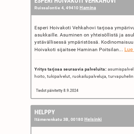
ESPERI HOIVAKOTI VEHKAHOVI
Hamina
Ruissalontie 4, 49410
Esperi Hoivakoti Vehkahovi tarjoaa ympärivu
asukkaille. Asuminen on yhteisöllistä ja asuk
ystävällisessä ympäristössä. Kodinomaisuus
Lue 
Hoivakoti sijaitsee Haminan Poitsilan...
Yritys tarjoaa seuraavia palveluita:
asumispalvelut
hoito, tukipalvelut, ruokailupalveluja, turvapuheli
Tiedot päivitetty 8.9.2024
HELPPY
Helsinki
Itämerenkatu 3B, 00180