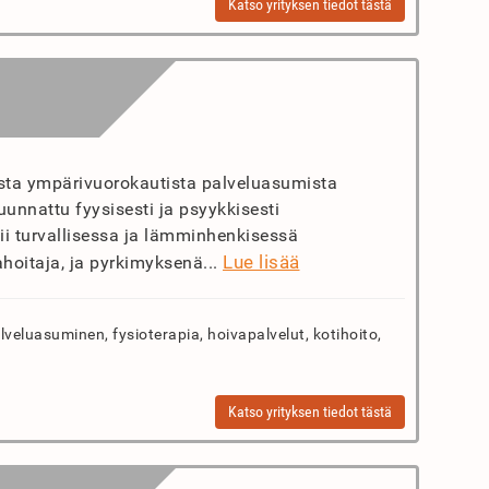
Katso yrityksen tiedot tästä
ista ympärivuorokautista palveluasumista
unnattu fyysisesti ja psyykkisesti
imii turvallisessa ja lämminhenkisessä
Lue lisää
hoitaja, ja pyrkimyksenä...
veluasuminen, fysioterapia, hoivapalvelut, kotihoito,
Katso yrityksen tiedot tästä