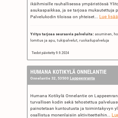
ikäihmisille rauhallisessa ympäristössä Yl
asukaspaikkaa, ja se tarjoaa mukautettuja 
Lue lisää
Palvelukodin tiloissa on yhteiset...
Yritys tarjoaa seuraavia palveluita:
asuminen, hoi
lomitus ja apu, tukipalvelut, ruokailupalveluja
Tiedot päivitetty 9.9.2024
HUMANA KOTIKYLÄ ONNELANTIE
Lappeenranta
Onnelantie 32, 53500
Humana Kotikylä Onnelantie on Lappeenranna
turvallisen kodin sekä tehostettua palveluas
painotetaan kuntoutusta ja toimintakyvyn yl
Lue
osallistua monenlaisiin aktiviteetteihin...