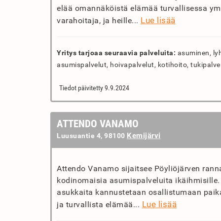
elää omannäköistä elämää turvallisessa ymp
Lue lisää
varahoitaja, ja heille...
Yritys tarjoaa seuraavia palveluita:
asuminen, ly
asumispalvelut, hoivapalvelut, kotihoito, tukipalve
Tiedot päivitetty 9.9.2024
ATTENDO VANAMO
Kemijärvi
Luusuantie 4, 98100
Attendo Vanamo sijaitsee Pöyliöjärven ranna
kodinomaisia asumispalveluita ikäihmisille.
asukkaita kannustetaan osallistumaan paikal
Lue lisää
ja turvallista elämää...