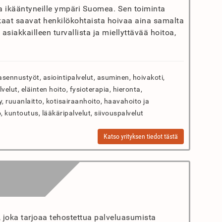
ta ikääntyneille ympäri Suomea. Sen toiminta
kaat saavat henkilökohtaista hoivaa aina samalta
asiakkailleen turvallista ja miellyttävää hoitoa,
asennustyöt, asiointipalvelut, asuminen, hoivakoti,
lut, eläinten hoito, fysioterapia, hieronta,
ly, ruuanlaitto, kotisairaanhoito, haavahoito ja
, kuntoutus, lääkäripalvelut, siivouspalvelut
Katso yrityksen tiedot tästä
 joka tarjoaa tehostettua palveluasumista