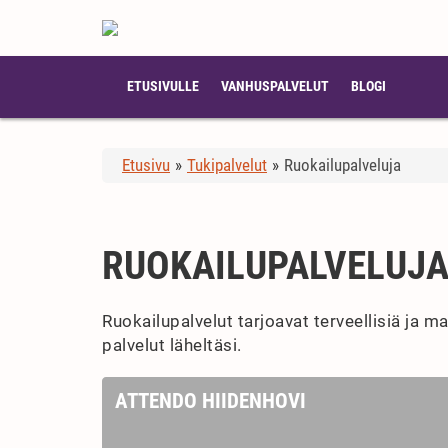
ETUSIVULLE
VANHUSPALVELUT
BLOGI
Etusivu
»
Tukipalvelut
»
Ruokailupalveluja
RUOKAILUPALVELUJ
Ruokailupalvelut tarjoavat terveellisiä ja m
palvelut läheltäsi.
ATTENDO HIIDENHOVI