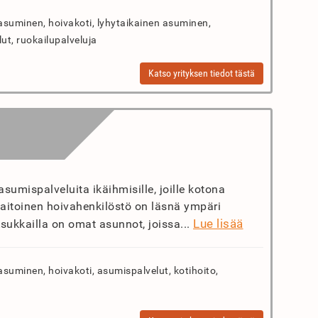
asuminen, hoivakoti, lyhytaikainen asuminen,
lut, ruokailupalveluja
Katso yrityksen tiedot tästä
sumispalveluita ikäihmisille, joille kotona
aitoinen hoivahenkilöstö on läsnä ympäri
Lue lisää
ukkailla on omat asunnot, joissa...
asuminen, hoivakoti, asumispalvelut, kotihoito,