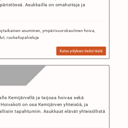
äristössä. Asukkailla on omahoitaja ja
hytaikainen asuminen, ympärivuorokautinen hoiva,
lut, ruokailupalveluja
Katso yrityksen tiedot tästä
lla Kemijärvellä ja tarjoaa hoivaa sekä
 Hoivakoti on osa Kemijärven yhteisöä, ja
lisiin tapahtumiin. Asukkaat elävät yhteisöllistä