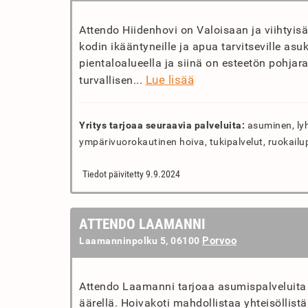
Attendo Hiidenhovi on Valoisaan ja viihtyis
kodin ikääntyneille ja apua tarvitseville asuk
pientaloalueella ja siinä on esteetön pohja
Lue lisää
turvallisen...
Yritys tarjoaa seuraavia palveluita:
asuminen, lyh
ympärivuorokautinen hoiva, tukipalvelut, ruokailu
Tiedot päivitetty 9.9.2024
ATTENDO LAAMANNI
Porvoo
Laamanninpolku 5, 06100
Attendo Laamanni tarjoaa asumispalveluita 
äärellä. Hoivakoti mahdollistaa yhteisöllis