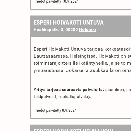
Tiedot päivitetty 10.9.2024
ESPERI HOIVAKOTI UNTUVA
Helsinki
Haahkapolku 3, 00200
Esperi Hoivakoti Untuva tarjoaa korkeataso
Lauttasaaressa, Helsingissä. Hoivakoti on su
toimintarajoitteisille ikääntyneille, ja se to
ympäristössä. Jokaisella asukkaalla on oma
Yritys tarjoaa seuraavia palveluita:
asuminen, pal
tukipalvelut, ruokailupalveluja
Tiedot päivitetty 8.9.2024