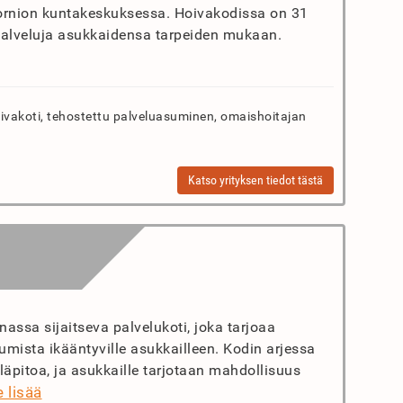
itornion kuntakeskuksessa. Hoivakodissa on 31
palveluja asukkaidensa tarpeiden mukaan.
vakoti, tehostettu palveluasuminen, omaishoitajan
Katso yrityksen tiedot tästä
ssa sijaitseva palvelukoti, joka tarjoaa
umista ikääntyville asukkailleen. Kodin arjessa
läpitoa, ja asukkaille tarjotaan mahdollisuus
 lisää