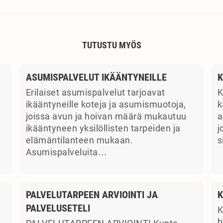
TUTUSTU MYÖS
ASUMISPALVELUT IKÄÄNTYNEILLE
K
Erilaiset asumispalvelut tarjoavat
K
ikääntyneille koteja ja asumismuotoja,
k
joissa avun ja hoivan määrä mukautuu
a
ikääntyneen yksilöllisten tarpeiden ja
j
elämäntilanteen mukaan.
s
Asumispalveluita…
PALVELUTARPEEN ARVIOINTI JA
K
PALVELUSETELI
K
a
h