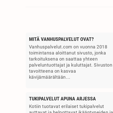
MITÄ VANHUSPALVELUT OVAT?
Vanhuspalvelut.com on vuonna 2018
toimintansa aloittanut sivusto, jonka
tarkoituksena on saattaa yhteen
palveluntuottajat ja kuluttajat. Sivuston
tavoitteena on kasvaa
kävijämäärältään…
TUKIPALVELUT APUNA ARJESSA
Kotiin tuotavat erilaiset tukipalvelut
auttavat ja helpottavat ikääntyneiden j