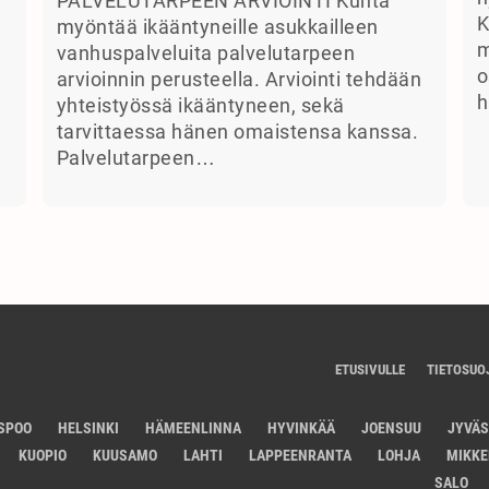
PALVELUTARPEEN ARVIOINTI Kunta
K
myöntää ikääntyneille asukkailleen
m
vanhuspalveluita palvelutarpeen
o
arvioinnin perusteella. Arviointi tehdään
h
yhteistyössä ikääntyneen, sekä
tarvittaessa hänen omaistensa kanssa.
Palvelutarpeen…
ETUSIVULLE
TIETOSUO
SPOO
HELSINKI
HÄMEENLINNA
HYVINKÄÄ
JOENSUU
JYVÄ
KUOPIO
KUUSAMO
LAHTI
LAPPEENRANTA
LOHJA
MIKKE
SALO