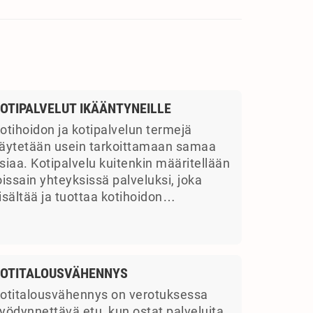
OTIPALVELUT IKÄÄNTYNEILLE
otihoidon ja kotipalvelun termejä
äytetään usein tarkoittamaan samaa
siaa. Kotipalvelu kuitenkin määritellään
oissain yhteyksissä palveluksi, joka
isältää ja tuottaa kotihoidon…
OTITALOUSVÄHENNYS
otitalousvähennys on verotuksessa
yödynnettävä etu, kun ostat palveluita.