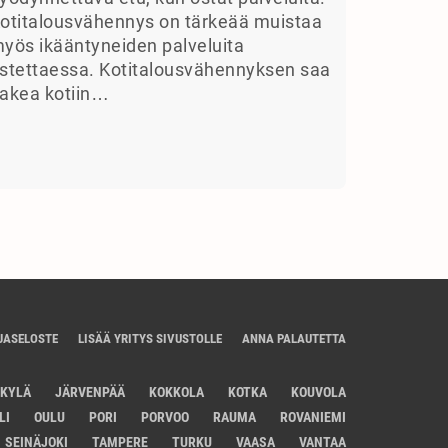
otitalousvähennys on tärkeää muistaa
yös ikääntyneiden palveluita
stettaessa. Kotitalousvähennyksen saa
akea kotiin…
JASELOSTE
LISÄÄ YRITYS SIVUSTOLLE
ANNA PALAUTETTA
SKYLÄ
JÄRVENPÄÄ
KOKKOLA
KOTKA
KOUVOLA
LI
OULU
PORI
PORVOO
RAUMA
ROVANIEMI
SEINÄJOKI
TAMPERE
TURKU
VAASA
VANTAA