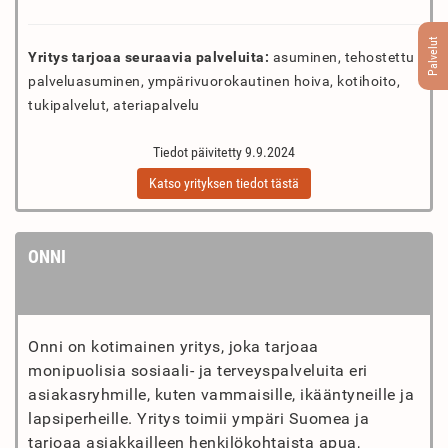
Palvelut
Yritys tarjoaa seuraavia palveluita:
asuminen, tehostettu
palveluasuminen, ympärivuorokautinen hoiva, kotihoito,
tukipalvelut, ateriapalvelu
Tiedot päivitetty 9.9.2024
Katso yrityksen tiedot tästä
ONNI
Onni on kotimainen yritys, joka tarjoaa
monipuolisia sosiaali- ja terveyspalveluita eri
asiakasryhmille, kuten vammaisille, ikääntyneille ja
lapsiperheille. Yritys toimii ympäri Suomea ja
tarjoaa asiakkailleen henkilökohtaista apua,