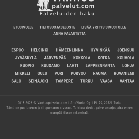
ETUSIVULLE
TIETOSUOJASELOSTE
LISÄÄ YRITYS SIVUSTOLLE
ANNA PALAUTETTA
ESPOO
HELSINKI
HÄMEENLINNA
HYVINKÄÄ
JOENSUU
JYVÄSKYLÄ
JÄRVENPÄÄ
KOKKOLA
KOTKA
KOUVOLA
KUOPIO
KUUSAMO
LAHTI
LAPPEENRANTA
LOHJA
MIKKELI
OULU
PORI
PORVOO
RAUMA
ROVANIEMI
SALO
SEINÄJOKI
TAMPERE
TURKU
VAASA
VANTAA
2018-2026 © Vanhuspalvelut.com | SiteWorks Oy | PL 79, 20521 Turku
Tämä on puolueeton ja riippumaton sivusto. Tarkista tiedot palveluntarjoajalta ennen
ostopäätöksen tekemistä.