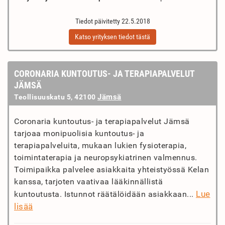
Tiedot päivitetty 22.5.2018
Katso yrityksen tiedot tästä
CORONARIA KUNTOUTUS- JA TERAPIAPALVELUT
JÄMSÄ
Jämsä
Teollisuuskatu 5, 42100
Coronaria kuntoutus- ja terapiapalvelut Jämsä
tarjoaa monipuolisia kuntoutus- ja
terapiapalveluita, mukaan lukien fysioterapia,
toimintaterapia ja neuropsykiatrinen valmennus.
Toimipaikka palvelee asiakkaita yhteistyössä Kelan
kanssa, tarjoten vaativaa lääkinnällistä
Lue
kuntoutusta. Istunnot räätälöidään asiakkaan...
lisää