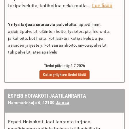
Lue lisää
tukipalveluita, kotihoitoa sekä muita...
Yritys tarjoaa seuraavia palveluita:
apuvälineet,
asiointipalvelut, eläinten hoito, fysioterapia, hieronta,
jalkahoito, kotihoito, kotilääkäri, kotipalvelut, arjen
asioiden järjestely, kotisairaanhoito, siivouspalvelut,
tukipalvelut, ateriapalvelu
Tiedot päivitetty 6.7.2026
Katso yrityksen tiedot tästä
ESPERI HOIVAKOTI JAATILANRANTA
Jämsä
Hammarinkuja 6, 42100
Esperi Hoivakoti Jaatilanranta tarjoaa
ympärivuorokautista hoivaa ikäihmisille ja