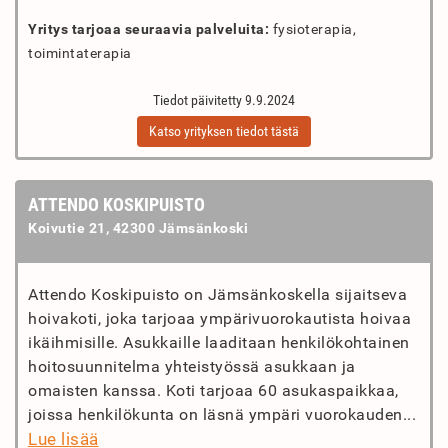
Yritys tarjoaa seuraavia palveluita:
fysioterapia,
toimintaterapia
Tiedot päivitetty 9.9.2024
Katso yrityksen tiedot tästä
ATTENDO KOSKIPUISTO
Koivutie 21, 42300 Jämsänkoski
Attendo Koskipuisto on Jämsänkoskella sijaitseva
hoivakoti, joka tarjoaa ympärivuorokautista hoivaa
ikäihmisille. Asukkaille laaditaan henkilökohtainen
hoitosuunnitelma yhteistyössä asukkaan ja
omaisten kanssa. Koti tarjoaa 60 asukaspaikkaa,
joissa henkilökunta on läsnä ympäri vuorokauden...
Lue lisää