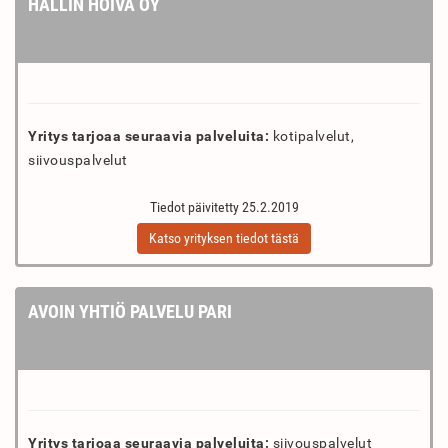
HALLIN HOIVA OY
Yritys tarjoaa seuraavia palveluita:
kotipalvelut,
siivouspalvelut
Tiedot päivitetty 25.2.2019
Katso yrityksen tiedot tästä
AVOIN YHTIÖ PALVELU PARI
Yritys tarjoaa seuraavia palveluita:
siivouspalvelut