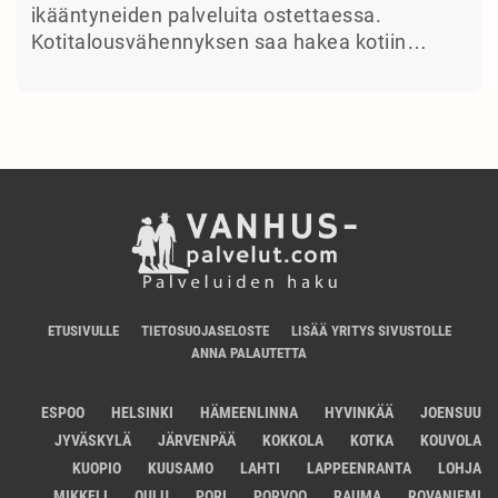
ikääntyneiden palveluita ostettaessa.
Kotitalousvähennyksen saa hakea kotiin…
ETUSIVULLE
TIETOSUOJASELOSTE
LISÄÄ YRITYS SIVUSTOLLE
ANNA PALAUTETTA
ESPOO
HELSINKI
HÄMEENLINNA
HYVINKÄÄ
JOENSUU
JYVÄSKYLÄ
JÄRVENPÄÄ
KOKKOLA
KOTKA
KOUVOLA
KUOPIO
KUUSAMO
LAHTI
LAPPEENRANTA
LOHJA
MIKKELI
OULU
PORI
PORVOO
RAUMA
ROVANIEMI