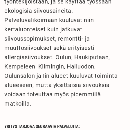
työntekijöistään, ja se käyttää työssään
ekologisia siivousaineita.
Palveluvalikoimaan kuuluvat niin
kertaluonteiset kuin jatkuvat
siivoussopimukset, remontti- ja
muuttosiivoukset sekä erityisesti
allergiasiivoukset. Oulun, Haukiputaan,
Kempeleen, Kiimingin, Hailuodon,
Oulunsalon ja Iin alueet kuuluvat toiminta-
alueeseen, mutta yksittäisiä siivouksia
voidaan toteuttaa myös pidemmillä
matkoilla.
YRITYS TARJOAA SEURAAVIA PALVELUITA: