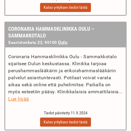
Katso yrityksen tiedot tästä
CORONARIA HAMMASKLINIKKA OULU –
SAMMAKKOTALO
Oulu
Saaristonkatu 22, 90100
Coronaria Hammasklinikka Oulu - Sammakkotalo
sijaitsee Oulun keskustassa. Klinikka tarjoaa
perushammaslääkärin ja erikoishammaslääkärin
palvelut asiantuntevasti. Potilaat voivat varata
aikaa sekä online että puhelimitse. Paikalla on
myös esteetön pääsy. Klinikkalaisia ammattilaisia...
Lue lisää
Tiedot päivitetty 11.9.2024
Katso yrityksen tiedot tästä