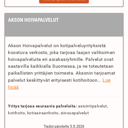
AKSON HOIVAPALVELUT
Akson Hoivapalvelut on kotipalveluyrityksistä
koostuva verkosto, joka tarjoaa laajan valikoiman
hoivapalveluita eri asiakasryhmille. Palvelut ovat
saatavilla kaikkialla Suomessa, ja ne toteutetaan
paikallisten yrittäjien toimesta. Aksonin tarjoamat
Lue
palvelut keskittyvät erityisesti kotihoitoon...
lisää
Yritys tarjoaa seuraavia palveluita:
asiointipalvelut,
kotihoito, kotisairaanhoito, siivouspalvelut
Tiedot päivitetty 5.8.2026