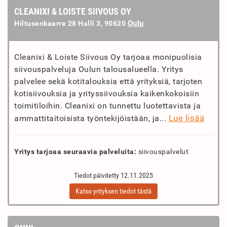
CLEANIXI & LOISTE SIIVOUS OY
Oulu
Hiltusenkaarre 28 Halli 3, 90620
Cleanixi & Loiste Siivous Oy tarjoaa monipuolisia
siivouspalveluja Oulun talousalueella. Yritys
palvelee sekä kotitalouksia että yrityksiä, tarjoten
kotisiivouksia ja yrityssiivouksia kaikenkokoisiin
toimitiloihin. Cleanixi on tunnettu luotettavista ja
Lue lisää
ammattitaitoisista työntekijöistään, ja...
Yritys tarjoaa seuraavia palveluita:
siivouspalvelut
Tiedot päivitetty 12.11.2025
Katso yrityksen tiedot tästä