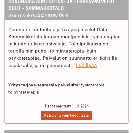
CORONARIA KUNTOUTUS- JA TERAPIAPALVELUT
OULU – SAMMAKKOTALO
Oulu
Saaristonkatu 22, 90100
Coronaria kuntoutus- ja terapiapalvelut Oulu -
Sammakkotalo tarjoaa monipuolisia fysioterapian
ja kuntoutuksen palveluja. Toimipaikassa on
tarjolla niin puhe-, toimintaterapia- kuin
psykoterapiaa. Palvelut on suunnattu eri ikäisille
Lue lisää
asiakkaille, ja ne perustuvat...
Yritys tarjoaa seuraavia palveluita:
fysioterapia,
toimintaterapia
Tiedot päivitetty 11.9.2024
Katso yrityksen tiedot tästä