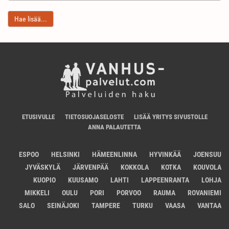
Hae lisää...
ETUSIVULLE
TIETOSUOJASELOSTE
LISÄÄ YRITYS SIVUSTOLLE
ANNA PALAUTETTA
ESPOO
HELSINKI
HÄMEENLINNA
HYVINKÄÄ
JOENSUU
JYVÄSKYLÄ
JÄRVENPÄÄ
KOKKOLA
KOTKA
KOUVOLA
KUOPIO
KUUSAMO
LAHTI
LAPPEENRANTA
LOHJA
MIKKELI
OULU
PORI
PORVOO
RAUMA
ROVANIEMI
SALO
SEINÄJOKI
TAMPERE
TURKU
VAASA
VANTAA