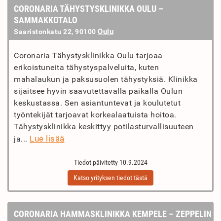
CORONARIA TÄHYSTYSKLINIKKA OULU –
SAMMAKKOTALO
Oulu
Saaristonkatu 22, 90100
Coronaria Tähystysklinikka Oulu tarjoaa
erikoistuneita tähystyspalveluita, kuten
mahalaukun ja paksusuolen tähystyksiä. Klinikka
sijaitsee hyvin saavutettavalla paikalla Oulun
keskustassa. Sen asiantuntevat ja koulutetut
työntekijät tarjoavat korkealaatuista hoitoa.
Tähystysklinikka keskittyy potilasturvallisuuteen
Lue lisää
ja...
Tiedot päivitetty 10.9.2024
Katso yrityksen tiedot tästä
CORONARIA HAMMASKLINIKKA KEMPELE – ZEPPELIN