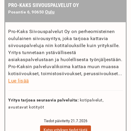
PRO-KAKS SIIVOUSPALVELUT OY
Oulu
Posantie 6, 90650
Pro-Kaks Siivouspalvelut Oy on perheomisteinen
oululainen siivousyritys, joka tarjoaa kattavia
siivouspalveluja niin kotitalouksille kuin yrityksille.
Yritys tunnetaan ystävällisestä
asiakaspalvelustaan ja huolellisesta työnjäljestään.
Pro-Kaksin palveluvalikoima kattaa muun muassa
kotisiivoukset, toimistosiivoukset, perussiivoukset...
Lue lisää
Yritys tarjoaa seuraavia palveluita:
kotipalvelut,
avustavat kotityöt
Tiedot päivitetty 21.7.2026
Katso yrityksen tiedot tästä