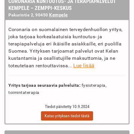
CORONARIA KUNTOUTUS- JA TERAPIAPALVELUT
KEMPELE – ZEMPPI-KESKUS
Kempele
Pekurintie 2, 90450
Coronaria on suomalainen terveydenhuollon yritys,
joka tarjoaa korkealaatuisia kuntoutus- ja
terapiapalveluja eri ikäisille asiakkaille, eri puolilla
Suomea. Yrityksen tarjoamat palvelut ovat Kelan
kustantamia ja osallistujille maksuttomia, ja ne
Lue lisää
toteutetaan rentouttavissa...
Yritys tarjoaa seuraavia palveluita:
fysioterapia,
toimintaterapia
Tiedot päivitetty 10.9.2024
Katso yrityksen tiedot tästä