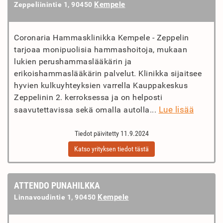
Kempele
Zeppeliinintie 1, 90450
Coronaria Hammasklinikka Kempele - Zeppelin
tarjoaa monipuolisia hammashoitoja, mukaan
lukien perushammaslääkärin ja
erikoishammaslääkärin palvelut. Klinikka sijaitsee
hyvien kulkuyhteyksien varrella Kauppakeskus
Zeppelinin 2. kerroksessa ja on helposti
Lue lisää
saavutettavissa sekä omalla autolla...
Tiedot päivitetty 11.9.2024
Katso yrityksen tiedot tästä
ATTENDO PUNAHILKKA
Kempele
Linnavoudintie 1, 90450