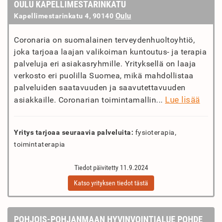
OULU KAPELLIMESTARINKATU
Oulu
Kapellimestarinkatu 4, 90140
Coronaria on suomalainen terveydenhuoltoyhtiö,
joka tarjoaa laajan valikoiman kuntoutus- ja terapia
palveluja eri asiakasryhmille. Yrityksellä on laaja
verkosto eri puolilla Suomea, mikä mahdollistaa
palveluiden saatavuuden ja saavutettavuuden
Lue lisää
asiakkaille. Coronarian toimintamallin...
Yritys tarjoaa seuraavia palveluita:
fysioterapia,
toimintaterapia
Tiedot päivitetty 11.9.2024
Katso yrityksen tiedot tästä
POHJOIS-POHJANMAAN HYVINVOINTIALUE POHDE