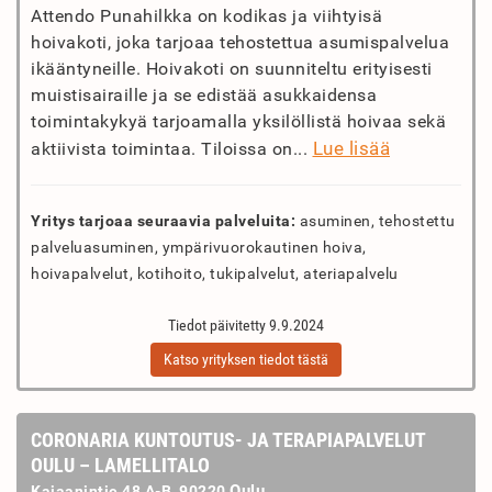
Attendo Punahilkka on kodikas ja viihtyisä
hoivakoti, joka tarjoaa tehostettua asumispalvelua
ikääntyneille. Hoivakoti on suunniteltu erityisesti
muistisairaille ja se edistää asukkaidensa
toimintakykyä tarjoamalla yksilöllistä hoivaa sekä
Lue lisää
aktiivista toimintaa. Tiloissa on...
Yritys tarjoaa seuraavia palveluita:
asuminen, tehostettu
palveluasuminen, ympärivuorokautinen hoiva,
hoivapalvelut, kotihoito, tukipalvelut, ateriapalvelu
Tiedot päivitetty 9.9.2024
Katso yrityksen tiedot tästä
CORONARIA KUNTOUTUS- JA TERAPIAPALVELUT
OULU – LAMELLITALO
Oulu
Kajaanintie 48 A-B, 90220