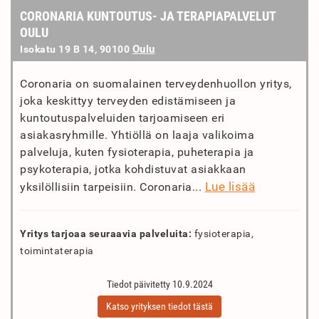
CORONARIA KUNTOUTUS- JA TERAPIAPALVELUT
OULU
Oulu
Isokatu 19 B 14, 90100
Coronaria on suomalainen terveydenhuollon yritys,
joka keskittyy terveyden edistämiseen ja
kuntoutuspalveluiden tarjoamiseen eri
asiakasryhmille. Yhtiöllä on laaja valikoima
palveluja, kuten fysioterapia, puheterapia ja
psykoterapia, jotka kohdistuvat asiakkaan
Lue lisää
yksilöllisiin tarpeisiin. Coronaria...
Yritys tarjoaa seuraavia palveluita:
fysioterapia,
toimintaterapia
Tiedot päivitetty 10.9.2024
Katso yrityksen tiedot tästä