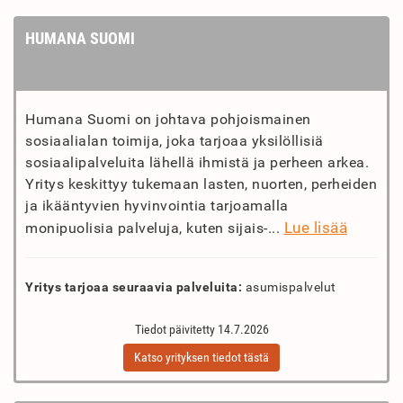
HUMANA SUOMI
Humana Suomi on johtava pohjoismainen
sosiaalialan toimija, joka tarjoaa yksilöllisiä
sosiaalipalveluita lähellä ihmistä ja perheen arkea.
Yritys keskittyy tukemaan lasten, nuorten, perheiden
ja ikääntyvien hyvinvointia tarjoamalla
Lue lisää
monipuolisia palveluja, kuten sijais-...
Yritys tarjoaa seuraavia palveluita:
asumispalvelut
Tiedot päivitetty 14.7.2026
Katso yrityksen tiedot tästä