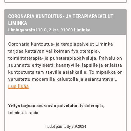
CORONARIA KUNTOUTUS- JA TERAPIAPALVELUT
LIMINKA
Liminka
Liminganraitti 10 C, 2.krs, 91900
Coronaria kuntoutus- ja terapiapalvelut Liminka
tarjoaa kattavan valikoiman fysioterapia-,
toimintaterapia- ja puheterapiapalveluja. Palvelu on
suunnattu erityisesti ikääntyville, lapsille ja erilaista
kuntoutusta tarvitseville asiakkaille. Toimipaikka on
varustettu modernilla kalustolla ja asiantunteva...
Lue lisää
Yritys tarjoaa seuraavia palveluita:
fysioterapia,
toimintaterapia
Tiedot päivitetty 9.9.2024