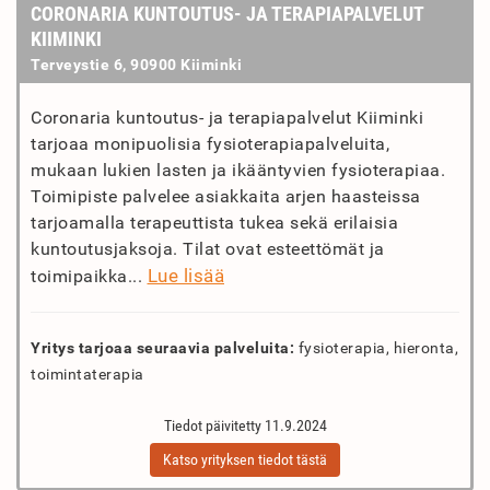
CORONARIA KUNTOUTUS- JA TERAPIAPALVELUT
KIIMINKI
Terveystie 6, 90900 Kiiminki
Coronaria kuntoutus- ja terapiapalvelut Kiiminki
tarjoaa monipuolisia fysioterapiapalveluita,
mukaan lukien lasten ja ikääntyvien fysioterapiaa.
Toimipiste palvelee asiakkaita arjen haasteissa
tarjoamalla terapeuttista tukea sekä erilaisia
kuntoutusjaksoja. Tilat ovat esteettömät ja
Lue lisää
toimipaikka...
Yritys tarjoaa seuraavia palveluita:
fysioterapia, hieronta,
toimintaterapia
Tiedot päivitetty 11.9.2024
Katso yrityksen tiedot tästä