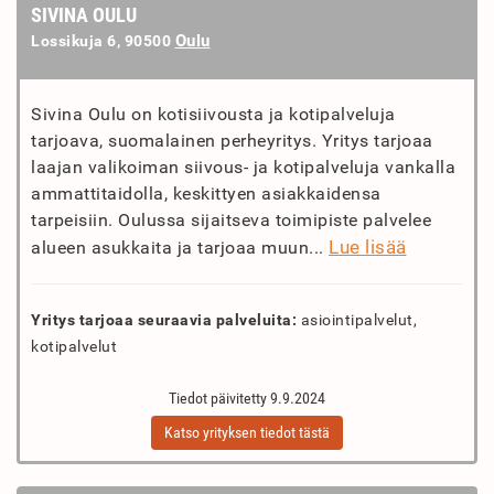
SIVINA OULU
Oulu
Lossikuja 6, 90500
Sivina Oulu on kotisiivousta ja kotipalveluja
tarjoava, suomalainen perheyritys. Yritys tarjoaa
laajan valikoiman siivous- ja kotipalveluja vankalla
ammattitaidolla, keskittyen asiakkaidensa
tarpeisiin. Oulussa sijaitseva toimipiste palvelee
Lue lisää
alueen asukkaita ja tarjoaa muun...
Yritys tarjoaa seuraavia palveluita:
asiointipalvelut,
kotipalvelut
Tiedot päivitetty 9.9.2024
Katso yrityksen tiedot tästä