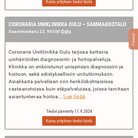
Katso yrityksen tiedot tästä
CORONARIA UNIKLINIKKA OULU – SAMMAKKOTALO
Oulu
Saaristonkatu 22, 90100
Palvelut
Coronaria Uniklinikka Oulu tarjoaa kattavia
unihäiriöiden diagnosointi- ja hoitopalveluja.
Klinikka on erikoistunut uniapnean diagnoosiin ja
hoitoon, sekä edistyksellisiin unitutkimuksiin.
Asiakkaita palvellaan niin henkilökohtaisissa
vastaanotoissa kuin etäpalveluissa, joissa tarvitaan
Lue lisää
asiantuntevaa hoitoa...
Tiedot päivitetty 11.9.2024
Katso yrityksen tiedot tästä