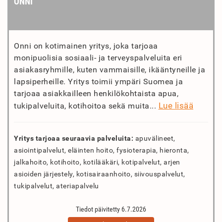
ONNI
Onni on kotimainen yritys, joka tarjoaa
monipuolisia sosiaali- ja terveyspalveluita eri
asiakasryhmille, kuten vammaisille, ikääntyneille ja
lapsiperheille. Yritys toimii ympäri Suomea ja
tarjoaa asiakkailleen henkilökohtaista apua,
Lue lisää
tukipalveluita, kotihoitoa sekä muita...
Yritys tarjoaa seuraavia palveluita:
apuvälineet,
asiointipalvelut, eläinten hoito, fysioterapia, hieronta,
jalkahoito, kotihoito, kotilääkäri, kotipalvelut, arjen
asioiden järjestely, kotisairaanhoito, siivouspalvelut,
tukipalvelut, ateriapalvelu
Tiedot päivitetty 6.7.2026