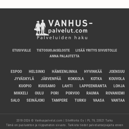
ETUSIVULLE
TIETOSUOJASELOSTE
LISÄÄ YRITYS SIVUSTOLLE
ANNA PALAUTETTA
ESPOO
HELSINKI
HÄMEENLINNA
HYVINKÄÄ
JOENSUU
JYVÄSKYLÄ
JÄRVENPÄÄ
KOKKOLA
KOTKA
KOUVOLA
KUOPIO
KUUSAMO
LAHTI
LAPPEENRANTA
LOHJA
MIKKELI
OULU
PORI
PORVOO
RAUMA
ROVANIEMI
SALO
SEINÄJOKI
TAMPERE
TURKU
VAASA
VANTAA
2018-2026 © Vanhuspalvelut.com | SiteWorks Oy | PL 79, 20521 Turku
Tämä on puolueeton ja riippumaton sivusto. Tarkista tiedot palveluntarjoajalta ennen