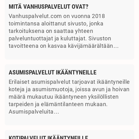
MITÄ VANHUSPALVELUT OVAT?
Vanhuspalvelut.com on vuonna 2018
toimintansa aloittanut sivusto, jonka
tarkoituksena on saattaa yhteen
palveluntuottajat ja kuluttajat. Sivuston
tavoitteena on kasvaa kävijämäärältään…
ASUMISPALVELUT IKÄÄNTYNEILLE
Erilaiset asumispalvelut tarjoavat ikääntyneille
koteja ja asumismuotoja, joissa avun ja hoivan
määrä mukautuu ikääntyneen yksilöllisten
tarpeiden ja elämäntilanteen mukaan.
Asumispalveluita…
KOTIPALVELUT IKÄÄNTYNEILLE