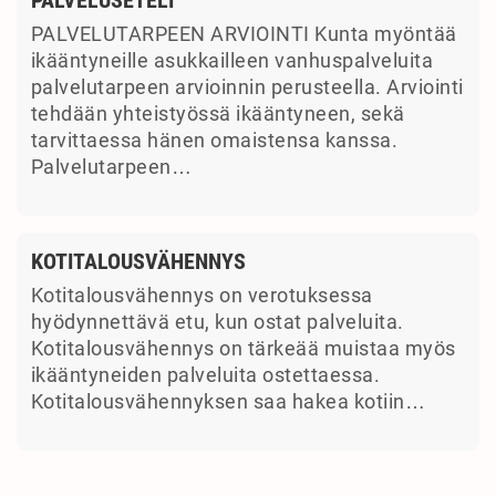
PALVELUTARPEEN ARVIOINTI Kunta myöntää
ikääntyneille asukkailleen vanhuspalveluita
palvelutarpeen arvioinnin perusteella. Arviointi
tehdään yhteistyössä ikääntyneen, sekä
tarvittaessa hänen omaistensa kanssa.
Palvelutarpeen…
KOTITALOUSVÄHENNYS
Kotitalousvähennys on verotuksessa
hyödynnettävä etu, kun ostat palveluita.
Kotitalousvähennys on tärkeää muistaa myös
ikääntyneiden palveluita ostettaessa.
Kotitalousvähennyksen saa hakea kotiin…