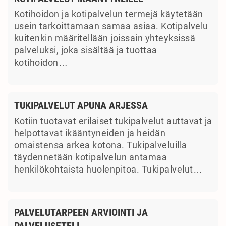
Kotihoidon ja kotipalvelun termejä käytetään
usein tarkoittamaan samaa asiaa. Kotipalvelu
kuitenkin määritellään joissain yhteyksissä
palveluksi, joka sisältää ja tuottaa
kotihoidon…
TUKIPALVELUT APUNA ARJESSA
Kotiin tuotavat erilaiset tukipalvelut auttavat ja
helpottavat ikääntyneiden ja heidän
omaistensa arkea kotona. Tukipalveluilla
täydennetään kotipalvelun antamaa
henkilökohtaista huolenpitoa. Tukipalvelut…
PALVELUTARPEEN ARVIOINTI JA
PALVELUSETELI