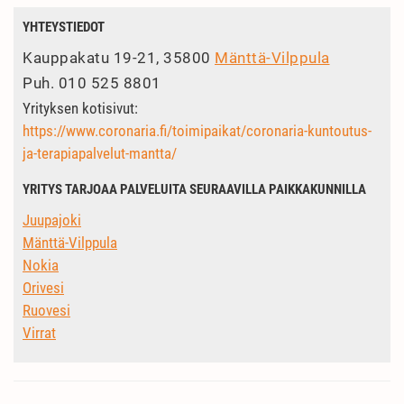
YHTEYSTIEDOT
Kauppakatu 19-21, 35800
Mänttä-Vilppula
Puh.
010 525 8801
Yrityksen kotisivut:
https://www.coronaria.fi/toimipaikat/coronaria-kuntoutus-
ja-terapiapalvelut-mantta/
YRITYS TARJOAA PALVELUITA SEURAAVILLA PAIKKAKUNNILLA
Juupajoki
Mänttä-Vilppula
Nokia
Orivesi
Ruovesi
Virrat