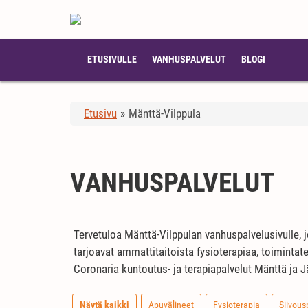
ETUSIVULLE
VANHUSPALVELUT
BLOGI
Etusivu
»
Mänttä-Vilppula
VANHUSPALVELUT
Tervetuloa Mänttä-Vilppulan vanhuspalvelusivulle, j
tarjoavat ammattitaitoista fysioterapiaa, toimintater
Coronaria kuntoutus- ja terapiapalvelut Mänttä ja 
Näytä kaikki
Apuvälineet
Fysioterapia
Siivous