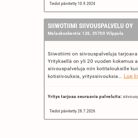
Tiedot päivitetty 10.9.2024
SIIWOTIIMI SIIVOUSPALVELU OY
Melaskoskentie 126, 35700 Vilppula
Siiwotiimi on siivouspalveluja tarjoava
Yrityksellä on yli 20 vuoden kokemus al
siivouspalveluja niin kotitalouksille kui
Lue l
kotisiivouksia, yrityssiivouksia...
Yritys tarjoaa seuraavia palveluita:
siivous
Tiedot päivitetty 28.7.2026