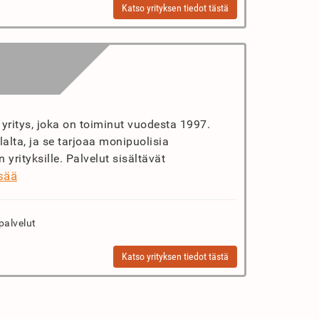
Katso yrityksen tiedot tästä
 yritys, joka on toiminut vuodesta 1997.
alta, ja se tarjoaa monipuolisia
n yrityksille. Palvelut sisältävät
isää
palvelut
Katso yrityksen tiedot tästä