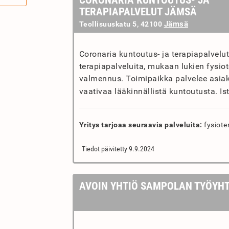
CORONARIA KUNTOUTUS- JA
TERAPIAPALVELUT JÄMSÄ
Jämsä
Teollisuuskatu 5, 42100
Coronaria kuntoutus- ja terapiapalvelu
terapiapalveluita, mukaan lukien fysiot
valmennus. Toimipaikka palvelee asiak
vaativaa lääkinnällistä kuntoutusta. I
Yritys tarjoaa seuraavia palveluita:
fysiote
Tiedot päivitetty 9.9.2024
AVOIN YHTIÖ SAMPOLAN TYÖYH