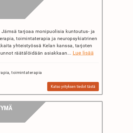
t Jämsä tarjoaa monipuolisia kuntoutus- ja
erapia, toimintaterapia ja neuropsykiatrinen
kaita yhteistyössä Kelan kanssa, tarjoten
Lue lisää
stunnot räätälöidään asiakkaan...
rapia, toimintaterapia
Katso yrityksen tiedot tästä
TYMÄ