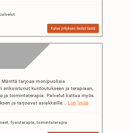
palvelut
Katso yrityksen tiedot tästä
t Mänttä tarjoaa monipuolisia
n erikoistunut kuntoutukseen ja terapiaan,
a ja toimintaterapia. Palvelut kattaa myös
Lue lisää
sen ja tarjoavat asiakkaille...
neet, fysioterapia, toimintaterapia