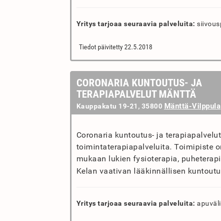
Yritys tarjoaa seuraavia palveluita:
siivous
Tiedot päivitetty 22.5.2018
CORONARIA KUNTOUTUS- JA
TERAPIAPALVELUT MÄNTTÄ
Mänttä-Vilppula
Kauppakatu 19-21, 35800
Coronaria kuntoutus- ja terapiapalvelu
toimintaterapiapalveluita. Toimipiste o
mukaan lukien fysioterapia, puheterapi
Kelan vaativan lääkinnällisen kuntoutuk
Yritys tarjoaa seuraavia palveluita:
apuväli