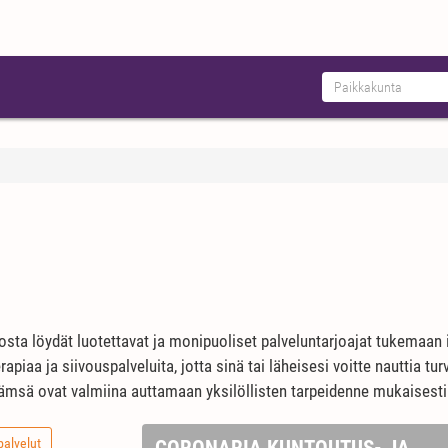
osta löydät luotettavat ja monipuoliset palveluntarjoajat tukemaan i
apiaa ja siivouspalveluita, jotta sinä tai läheisesi voitte nauttia tu
Jämsä ovat valmiina auttamaan yksilöllisten tarpeidenne mukaisesti
palvelut