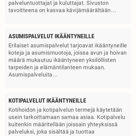
palveluntuottajat ja kuluttajat. Sivuston
tavoitteena on kasvaa kävijämäärältään…
ASUMISPALVELUT IKÄÄNTYNEILLE
Erilaiset asumispalvelut tarjoavat ikääntyneille
koteja ja asumismuotoja, joissa avun ja hoivan
määrä mukautuu ikääntyneen yksilöllisten
tarpeiden ja elämäntilanteen mukaan.
Asumispalveluita…
KOTIPALVELUT IKÄÄNTYNEILLE
Kotihoidon ja kotipalvelun termejä käytetään
usein tarkoittamaan samaa asiaa. Kotipalvelu
kuitenkin määritellään joissain yhteyksissä
palveluksi, joka sisältää ja tuottaa