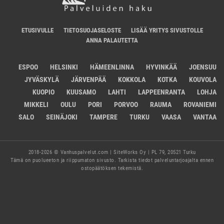
ETUSIVULLE
TIETOSUOJASELOSTE
LISÄÄ YRITYS SIVUSTOLLE
ANNA PALAUTETTA
ESPOO
HELSINKI
HÄMEENLINNA
HYVINKÄÄ
JOENSUU
JYVÄSKYLÄ
JÄRVENPÄÄ
KOKKOLA
KOTKA
KOUVOLA
KUOPIO
KUUSAMO
LAHTI
LAPPEENRANTA
LOHJA
MIKKELI
OULU
PORI
PORVOO
RAUMA
ROVANIEMI
SALO
SEINÄJOKI
TAMPERE
TURKU
VAASA
VANTAA
2018-2026 © Vanhuspalvelut.com | SiteWorks Oy | PL 79, 20521 Turku
Tämä on puolueeton ja riippumaton sivusto. Tarkista tiedot palveluntarjoajalta ennen
ostopäätöksen tekemistä.