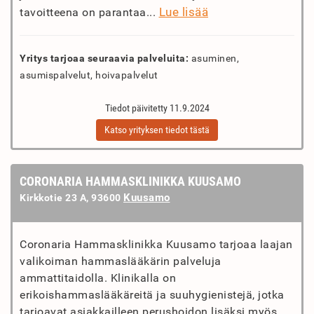
Lue lisää
tavoitteena on parantaa...
Yritys tarjoaa seuraavia palveluita:
asuminen,
asumispalvelut, hoivapalvelut
Tiedot päivitetty 11.9.2024
Katso yrityksen tiedot tästä
CORONARIA HAMMASKLINIKKA KUUSAMO
Kuusamo
Kirkkotie 23 A, 93600
Coronaria Hammasklinikka Kuusamo tarjoaa laajan
valikoiman hammaslääkärin palveluja
ammattitaidolla. Klinikalla on
erikoishammaslääkäreitä ja suuhygienistejä, jotka
tarjoavat asiakkailleen perushoidon lisäksi myös