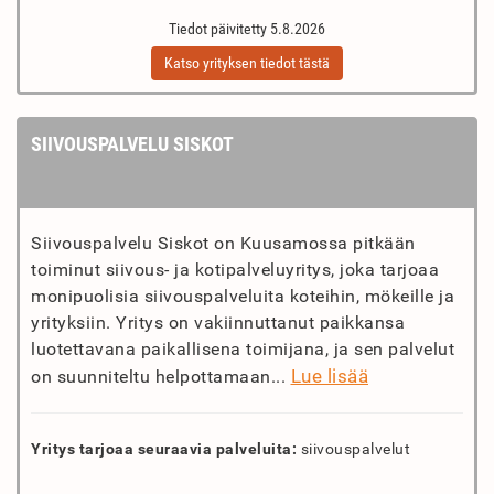
Tiedot päivitetty 5.8.2026
Katso yrityksen tiedot tästä
SIIVOUSPALVELU SISKOT
Siivouspalvelu Siskot on Kuusamossa pitkään
toiminut siivous- ja kotipalveluyritys, joka tarjoaa
monipuolisia siivouspalveluita koteihin, mökeille ja
yrityksiin. Yritys on vakiinnuttanut paikkansa
luotettavana paikallisena toimijana, ja sen palvelut
Lue lisää
on suunniteltu helpottamaan...
Yritys tarjoaa seuraavia palveluita:
siivouspalvelut