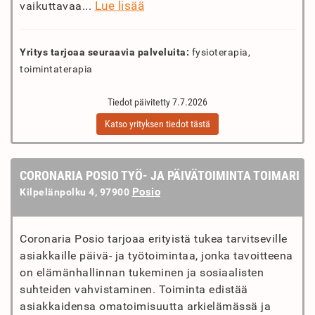
Lue lisää
vaikuttavaa...
Yritys tarjoaa seuraavia palveluita:
fysioterapia,
toimintaterapia
Tiedot päivitetty 7.7.2026
Katso yrityksen tiedot tästä
CORONARIA POSIO TYÖ- JA PÄIVÄTOIMINTA TOIMARI
Posio
Kilpelänpolku 4, 97900
Coronaria Posio tarjoaa erityistä tukea tarvitseville
asiakkaille päivä- ja työtoimintaa, jonka tavoitteena
on elämänhallinnan tukeminen ja sosiaalisten
suhteiden vahvistaminen. Toiminta edistää
asiakkaidensa omatoimisuutta arkielämässä ja