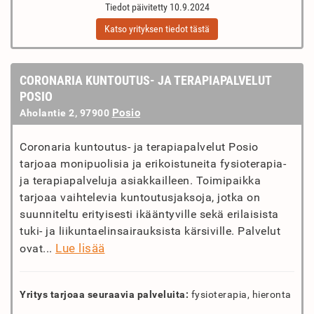
Tiedot päivitetty 10.9.2024
Katso yrityksen tiedot tästä
CORONARIA KUNTOUTUS- JA TERAPIAPALVELUT
POSIO
Posio
Aholantie 2, 97900
Coronaria kuntoutus- ja terapiapalvelut Posio
tarjoaa monipuolisia ja erikoistuneita fysioterapia-
ja terapiapalveluja asiakkailleen. Toimipaikka
tarjoaa vaihtelevia kuntoutusjaksoja, jotka on
suunniteltu erityisesti ikääntyville sekä erilaisista
tuki- ja liikuntaelinsairauksista kärsiville. Palvelut
Lue lisää
ovat...
Yritys tarjoaa seuraavia palveluita:
fysioterapia, hieronta