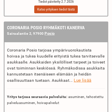
Tiedot päivitetty 2.7.2026
Katso yrityksen tiedot tästä
CORONARIA POSIO RYHMÄKOTI KANERVA
Posio
Sairaalantie 2, 97900
Coronaria Posio tarjoaa ympärivuorokautista
hoivaa ja tukea kuudelle erityistä tukea tarvitsevalle
asukkaalle. Asukkaiden yksilölliset tarpeet ja toiveet
ovat toiminnan keskiössä. Ryhmäkodissa asukkaita
kannustetaan itsenäiseen elämään ja heidän
Lue lisää
osallisuuttaan tuetaan. Asukkaat...
Yritys tarjoaa seuraavia palveluita:
asuminen, tehostettu
palveluasuminen, hoivapalvelut