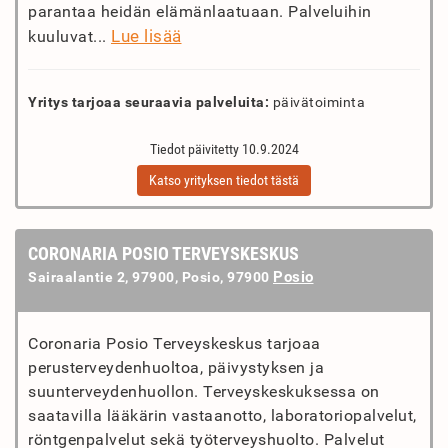
parantaa heidän elämänlaatuaan. Palveluihin
Lue lisää
kuuluvat...
Yritys tarjoaa seuraavia palveluita:
päivätoiminta
Tiedot päivitetty 10.9.2024
Katso yrityksen tiedot tästä
CORONARIA POSIO TERVEYSKESKUS
Posio
Sairaalantie 2, 97900, Posio, 97900
Coronaria Posio Terveyskeskus tarjoaa
perusterveydenhuoltoa, päivystyksen ja
suunterveydenhuollon. Terveyskeskuksessa on
saatavilla lääkärin vastaanotto, laboratoriopalvelut,
röntgenpalvelut sekä työterveyshuolto. Palvelut