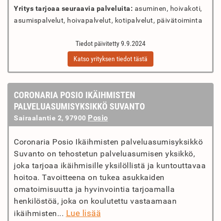
Yritys tarjoaa seuraavia palveluita:
asuminen, hoivakoti,
asumispalvelut, hoivapalvelut, kotipalvelut, päivätoiminta
Tiedot päivitetty 9.9.2024
Katso yrityksen tiedot tästä
CORONARIA POSIO IKÄIHMISTEN
PALVELUASUMISYKSIKKÖ SUVANTO
Posio
Sairaalantie 2, 97900
Coronaria Posio Ikäihmisten palveluasumisyksikkö
Suvanto on tehostetun palveluasumisen yksikkö,
joka tarjoaa ikäihmisille yksilöllistä ja kuntouttavaa
hoitoa. Tavoitteena on tukea asukkaiden
omatoimisuutta ja hyvinvointia tarjoamalla
henkilöstöä, joka on koulutettu vastaamaan
Lue lisää
ikäihmisten...