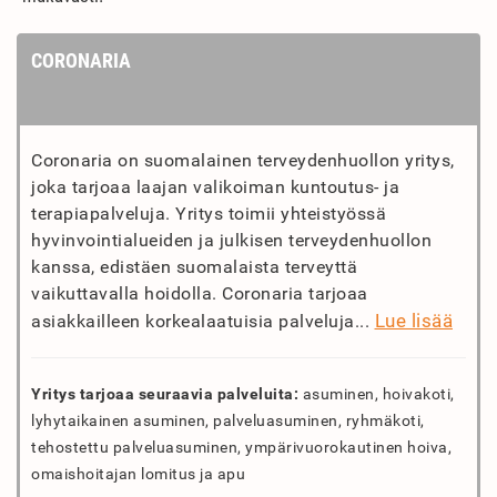
CORONARIA
Coronaria on suomalainen terveydenhuollon yritys,
joka tarjoaa laajan valikoiman kuntoutus- ja
terapiapalveluja. Yritys toimii yhteistyössä
hyvinvointialueiden ja julkisen terveydenhuollon
kanssa, edistäen suomalaista terveyttä
vaikuttavalla hoidolla. Coronaria tarjoaa
Lue lisää
asiakkailleen korkealaatuisia palveluja...
Yritys tarjoaa seuraavia palveluita:
asuminen, hoivakoti,
lyhytaikainen asuminen, palveluasuminen, ryhmäkoti,
tehostettu palveluasuminen, ympärivuorokautinen hoiva,
omaishoitajan lomitus ja apu