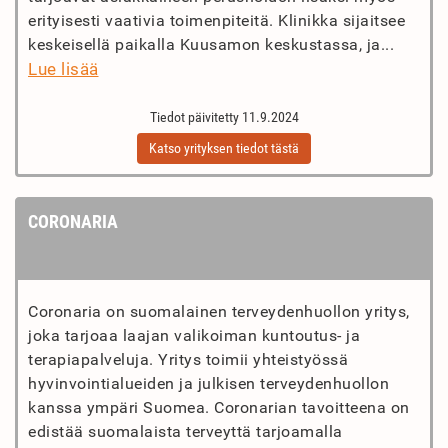
erityisesti vaativia toimenpiteitä. Klinikka sijaitsee
keskeisellä paikalla Kuusamon keskustassa, ja...
Lue lisää
Tiedot päivitetty 11.9.2024
Katso yrityksen tiedot tästä
CORONARIA
Coronaria on suomalainen terveydenhuollon yritys,
joka tarjoaa laajan valikoiman kuntoutus- ja
terapiapalveluja. Yritys toimii yhteistyössä
hyvinvointialueiden ja julkisen terveydenhuollon
kanssa ympäri Suomea. Coronarian tavoitteena on
edistää suomalaista terveyttä tarjoamalla