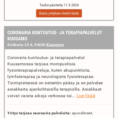
Tiedot päivitetty 11.9.2024
Katso yrityksen tiedot tästä
CORONARIA KUNTOUTUS- JA TERAPIAPALVELUT
KUUSAMO
Kuusamo
Kirkkotie 23 A, 93600
Coronaria kuntoutus- ja terapiapalvelut
Kuusamossa tarjoaa monipuolisia
fysioterapiapalveluja, kuten akupunktiota,
lymfaterapiaa ja neurologista fysioterapiaa.
Toimipisteessä on esteetön pääsy ja se palvelee
asiakkaita ajankohtaisilla terapioilla. Asiakkaat
Lue lisää
voivat varata aikoja verkossa tai...
Yritys tarjoaa seuraavia palveluita:
apuvälineet,