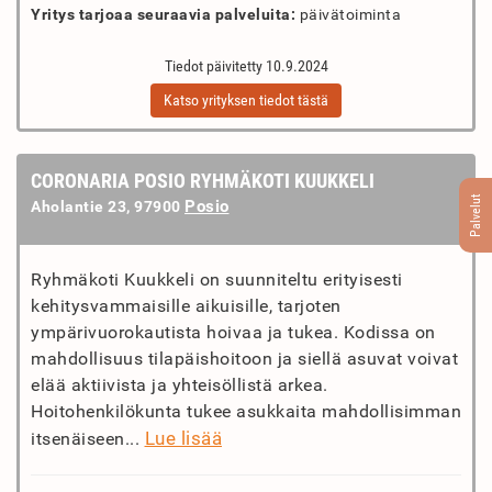
Yritys tarjoaa seuraavia palveluita:
päivätoiminta
Tiedot päivitetty 10.9.2024
Katso yrityksen tiedot tästä
CORONARIA POSIO RYHMÄKOTI KUUKKELI
Palvelut
Posio
Aholantie 23, 97900
Ryhmäkoti Kuukkeli on suunniteltu erityisesti
kehitysvammaisille aikuisille, tarjoten
ympärivuorokautista hoivaa ja tukea. Kodissa on
mahdollisuus tilapäishoitoon ja siellä asuvat voivat
elää aktiivista ja yhteisöllistä arkea.
Hoitohenkilökunta tukee asukkaita mahdollisimman
Lue lisää
itsenäiseen...