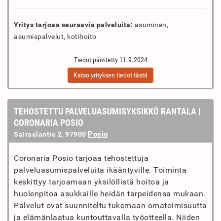
Yritys tarjoaa seuraavia palveluita:
asuminen,
asumispalvelut, kotihoito
Tiedot päivitetty 11.9.2024
Katso yrityksen tiedot tästä
TEHOSTETTU PALVELUASUMISYKSIKKÖ RANTALA |
CORONARIA POSIO
Posio
Sairaalantie 2, 97900
Coronaria Posio tarjoaa tehostettuja
palveluasumispalveluita ikääntyville. Toiminta
keskittyy tarjoamaan yksilöllistä hoitoa ja
huolenpitoa asukkaille heidän tarpeidensa mukaan.
Palvelut ovat suunniteltu tukemaan omatoimisuutta
ja elämänlaatua kuntouttavalla työotteella. Niiden