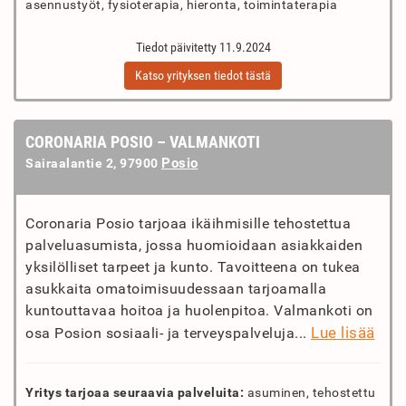
asennustyöt, fysioterapia, hieronta, toimintaterapia
Tiedot päivitetty 11.9.2024
Katso yrityksen tiedot tästä
CORONARIA POSIO – VALMANKOTI
Posio
Sairaalantie 2, 97900
Coronaria Posio tarjoaa ikäihmisille tehostettua
palveluasumista, jossa huomioidaan asiakkaiden
yksilölliset tarpeet ja kunto. Tavoitteena on tukea
asukkaita omatoimisuudessaan tarjoamalla
kuntouttavaa hoitoa ja huolenpitoa. Valmankoti on
Lue lisää
osa Posion sosiaali- ja terveyspalveluja...
Yritys tarjoaa seuraavia palveluita:
asuminen, tehostettu