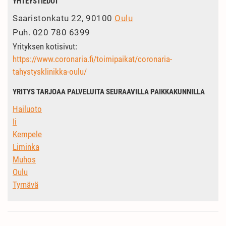
YHTEYSTIEDOT
Saaristonkatu 22, 90100
Oulu
Puh.
020 780 6399
Yrityksen kotisivut:
https://www.coronaria.fi/toimipaikat/coronaria-
tahystysklinikka-oulu/
YRITYS TARJOAA PALVELUITA SEURAAVILLA PAIKKAKUNNILLA
Hailuoto
Ii
Kempele
Liminka
Muhos
Oulu
Tyrnävä