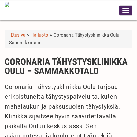
Etusivu
»
Hailuoto
»
Coronaria Tähystysklinikka Oulu –
Sammakkotalo
CORONARIA TÄHYSTYSKLINIKKA
OULU – SAMMAKKOTALO
Coronaria Tähystysklinikka Oulu tarjoaa
erikoistuneita tähystyspalveluita, kuten
mahalaukun ja paksusuolen tähystyksiä.
Klinikka sijaitsee hyvin saavutettavalla
paikalla Oulun keskustassa. Sen
asiantuntevat ja koulutetut työntekijät