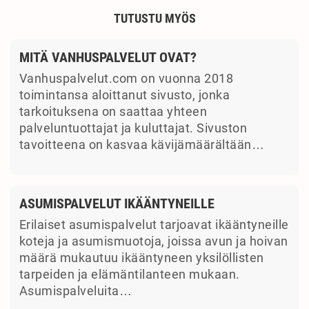
TUTUSTU MYÖS
MITÄ VANHUSPALVELUT OVAT?
Vanhuspalvelut.com on vuonna 2018
toimintansa aloittanut sivusto, jonka
tarkoituksena on saattaa yhteen
palveluntuottajat ja kuluttajat. Sivuston
tavoitteena on kasvaa kävijämäärältään…
ASUMISPALVELUT IKÄÄNTYNEILLE
Erilaiset asumispalvelut tarjoavat ikääntyneille
koteja ja asumismuotoja, joissa avun ja hoivan
määrä mukautuu ikääntyneen yksilöllisten
tarpeiden ja elämäntilanteen mukaan.
Asumispalveluita…