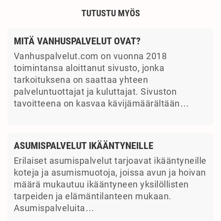
TUTUSTU MYÖS
MITÄ VANHUSPALVELUT OVAT?
Vanhuspalvelut.com on vuonna 2018
toimintansa aloittanut sivusto, jonka
tarkoituksena on saattaa yhteen
palveluntuottajat ja kuluttajat. Sivuston
tavoitteena on kasvaa kävijämäärältään…
ASUMISPALVELUT IKÄÄNTYNEILLE
Erilaiset asumispalvelut tarjoavat ikääntyneille
koteja ja asumismuotoja, joissa avun ja hoivan
määrä mukautuu ikääntyneen yksilöllisten
tarpeiden ja elämäntilanteen mukaan.
Asumispalveluita…