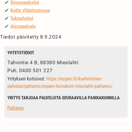
Siivouspalvelut
✔
Kodin ylläpitosiivous
✔
Tukipalvelut
✔
Ateriapalvelu
✔
Tiedot päivitetty 8.9.2024
YHTEYSTIEDOT
Tahvintie 4 B, 88380 Mieslahti
Puh.
0400 501 227
Yrityksen kotisivut:
https://esperi.fi/ikaihmisten-
palvelut/paltamo/esperi-hoivakoti-mieslahti-paltamo/
YRITYS TARJOAA PALVELUITA SEURAAVILLA PAIKKAKUNNILLA
Paltamo