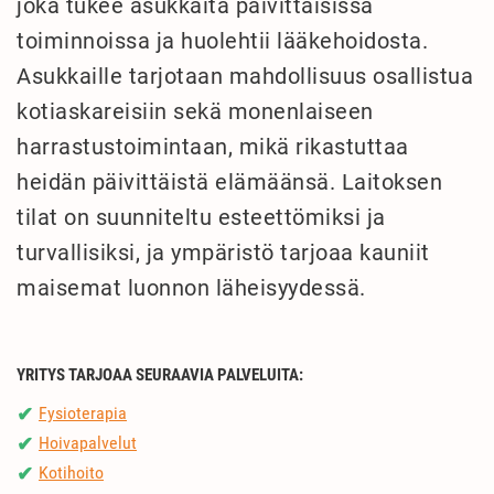
joka tukee asukkaita päivittäisissä
toiminnoissa ja huolehtii lääkehoidosta.
Asukkaille tarjotaan mahdollisuus osallistua
kotiaskareisiin sekä monenlaiseen
harrastustoimintaan, mikä rikastuttaa
heidän päivittäistä elämäänsä. Laitoksen
tilat on suunniteltu esteettömiksi ja
turvallisiksi, ja ympäristö tarjoaa kauniit
maisemat luonnon läheisyydessä.
YRITYS TARJOAA SEURAAVIA PALVELUITA:
Fysioterapia
✔
Hoivapalvelut
✔
Kotihoito
✔