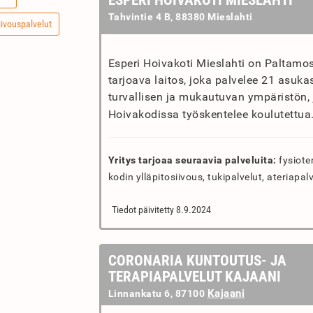
ESPERI HOIVAKOTI MIESLAHTI
Tahvintie 4 B, 88380 Mieslahti
iivouspalvelut
Esperi Hoivakoti Mieslahti on Paltamo
tarjoava laitos, joka palvelee 21 asuka
turvallisen ja mukautuvan ympäristön, 
Hoivakodissa työskentelee koulutettua.
Yritys tarjoaa seuraavia palveluita:
fysioter
kodin ylläpitosiivous, tukipalvelut, ateriapal
Tiedot päivitetty 8.9.2024
CORONARIA KUNTOUTUS- JA
TERAPIAPALVELUT KAJAANI
Kajaani
Linnankatu 6, 87100