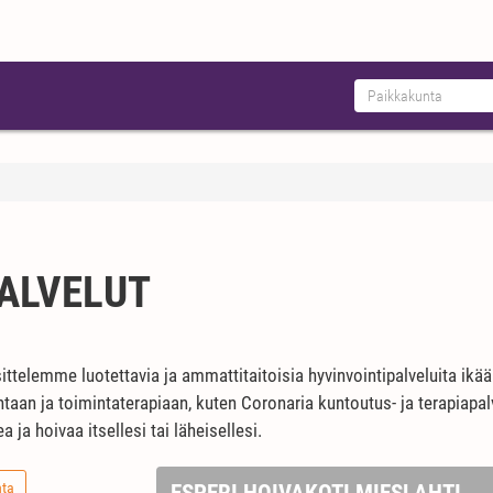
ALVELUT
ittelemme luotettavia ja ammattitaitoisia hyvinvointipalveluita ikä
rontaan ja toimintaterapiaan, kuten Coronaria kuntoutus- ja terapia
ja hoivaa itsellesi tai läheisellesi.
nta