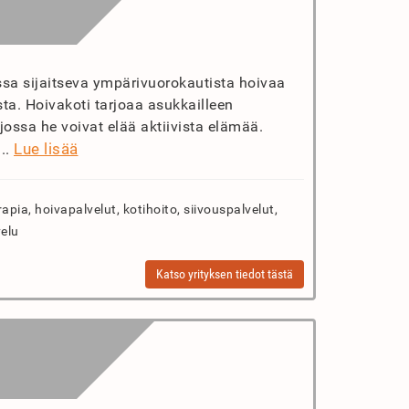
ssa sijaitseva ympärivuorokautista hoivaa
sta. Hoivakoti tarjoaa asukkailleen
jossa he voivat elää aktiivista elämää.
Lue lisää
..
apia, hoivapalvelut, kotihoito, siivouspalvelut,
velu
Katso yrityksen tiedot tästä