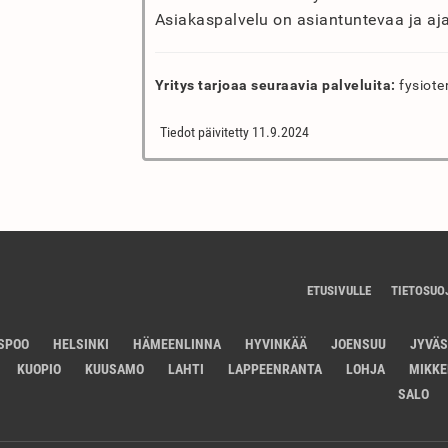
Asiakaspalvelu on asiantuntevaa ja aj
Yritys tarjoaa seuraavia palveluita:
fysiote
Tiedot päivitetty 11.9.2024
ETUSIVULLE
TIETOSUO
SPOO
HELSINKI
HÄMEENLINNA
HYVINKÄÄ
JOENSUU
JYVÄ
KUOPIO
KUUSAMO
LAHTI
LAPPEENRANTA
LOHJA
MIKKE
SALO