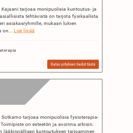
t Kajaani tarjoaa monipuolisia kuntoutus- ja
siallisista tehtävistä on tarjota fysikaalista
eri asiakasryhmille, mukaan lukien
Lue lisää
a on...
aterapia
Katso yrityksen tiedot tästä
t Sotkamo tarjoaa monipuolisia fysioterapia-
 Toimipiste on esteetön ja avoinna arkisin.
n lääkinnällisen kuntoutuksen tarjoaminen.