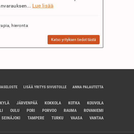
Lue lisää
anvarauksen...
rapia, hieronta
Katso yrityksen tiedot tästä
JASELOSTE
LISÄÄ YRITYS SIVUSTOLLE
ANNA PALAUTETTA
SKYLÄ
JÄRVENPÄÄ
KOKKOLA
KOTKA
KOUVOLA
LI
OULU
PORI
PORVOO
RAUMA
ROVANIEMI
SEINÄJOKI
TAMPERE
TURKU
VAASA
VANTAA