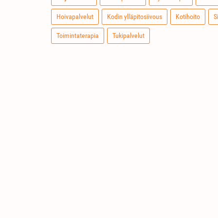
Hoivapalvelut
Kodin ylläpitosiivous
Kotihoito
S
Toimintaterapia
Tukipalvelut