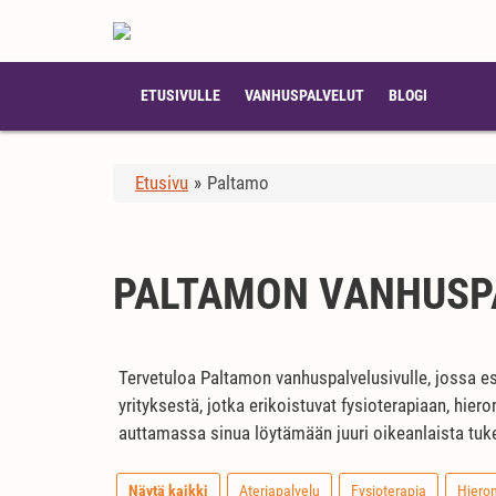
ETUSIVULLE
VANHUSPALVELUT
BLOGI
Etusivu
»
Paltamo
PALTAMON VANHUSP
Tervetuloa Paltamon vanhuspalvelusivulle, jossa es
yrityksestä, jotka erikoistuvat fysioterapiaan, hie
auttamassa sinua löytämään juuri oikeanlaista tukea 
Näytä kaikki
Ateriapalvelu
Fysioterapia
Hiero