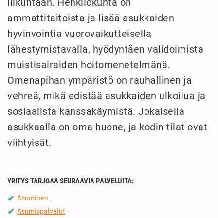
liikuntaan. Henkilökunta on
ammattitaitoista ja lisää asukkaiden
hyvinvointia vuorovaikutteisella
lähestymistavalla, hyödyntäen validoimista
muistisairaiden hoitomenetelmänä.
Omenapihan ympäristö on rauhallinen ja
vehreä, mikä edistää asukkaiden ulkoilua ja
sosiaalista kanssakäymistä. Jokaisella
asukkaalla on oma huone, ja kodin tilat ovat
viihtyisät.
YRITYS TARJOAA SEURAAVIA PALVELUITA:
Asuminen
✔
Asumispalvelut
✔