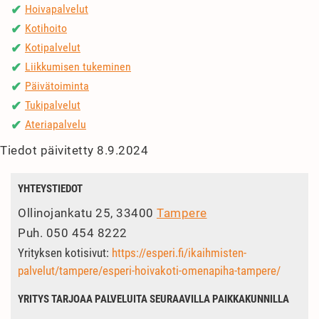
Hoivapalvelut
✔
Kotihoito
✔
Kotipalvelut
✔
Liikkumisen tukeminen
✔
Päivätoiminta
✔
Tukipalvelut
✔
Ateriapalvelu
✔
Tiedot päivitetty 8.9.2024
YHTEYSTIEDOT
Ollinojankatu 25, 33400
Tampere
Puh.
050 454 8222
Yrityksen kotisivut:
https://esperi.fi/ikaihmisten-
palvelut/tampere/esperi-hoivakoti-omenapiha-tampere/
YRITYS TARJOAA PALVELUITA SEURAAVILLA PAIKKAKUNNILLA