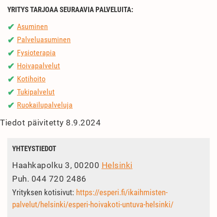
YRITYS TARJOAA SEURAAVIA PALVELUITA:
Asuminen
✔
Palveluasuminen
✔
Fysioterapia
✔
Hoivapalvelut
✔
Kotihoito
✔
Tukipalvelut
✔
Ruokailupalveluja
✔
Tiedot päivitetty 8.9.2024
YHTEYSTIEDOT
Haahkapolku 3, 00200
Helsinki
Puh.
044 720 2486
Yrityksen kotisivut:
https://esperi.fi/ikaihmisten-
palvelut/helsinki/esperi-hoivakoti-untuva-helsinki/