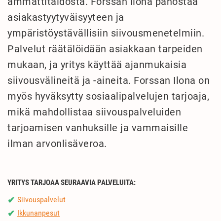
ammattitaidosta. Forssan Ilona panostaa
asiakastyytyväisyyteen ja
ympäristöystävällisiin siivousmenetelmiin.
Palvelut räätälöidään asiakkaan tarpeiden
mukaan, ja yritys käyttää ajanmukaisia
siivousvälineitä ja -aineita. Forssan Ilona on
myös hyväksytty sosiaalipalvelujen tarjoaja,
mikä mahdollistaa siivouspalveluiden
tarjoamisen vanhuksille ja vammaisille
ilman arvonlisäveroa.
YRITYS TARJOAA SEURAAVIA PALVELUITA:
Siivouspalvelut
✔
Ikkunanpesut
✔