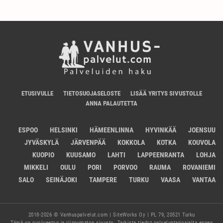
ETUSIVULLE
TIETOSUOJASELOSTE
LISÄÄ YRITYS SIVUSTOLLE
ANNA PALAUTETTA
ESPOO
HELSINKI
HÄMEENLINNA
HYVINKÄÄ
JOENSUU
JYVÄSKYLÄ
JÄRVENPÄÄ
KOKKOLA
KOTKA
KOUVOLA
KUOPIO
KUUSAMO
LAHTI
LAPPEENRANTA
LOHJA
MIKKELI
OULU
PORI
PORVOO
RAUMA
ROVANIEMI
SALO
SEINÄJOKI
TAMPERE
TURKU
VAASA
VANTAA
2018-2026 © Vanhuspalvelut.com | SiteWorks Oy | PL 79, 20521 Turku
Tämä on puolueeton ja riippumaton sivusto. Tarkista tiedot palveluntarjoajalta ennen