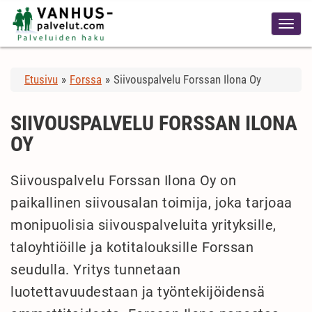
Etusivu
»
Forssa
»
Siivouspalvelu Forssan Ilona Oy
SIIVOUSPALVELU FORSSAN ILONA
OY
Siivouspalvelu Forssan Ilona Oy on
paikallinen siivousalan toimija, joka tarjoaa
monipuolisia siivouspalveluita yrityksille,
taloyhtiöille ja kotitalouksille Forssan
seudulla. Yritys tunnetaan
luotettavuudestaan ja työntekijöidensä