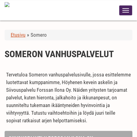
Etusivu
»
Somero
SOMERON VANHUSPALVELUT
Tervetuloa Someron vanhuspalvelusivulle, jossa esittelemme
luotettavat kumppanimme, Höyhenen kevein askelin ja
Siivouspalvelu Forssan Ilona Oy. Näiden yritysten tarjoamat
palvelut, kuten hieronta, jalkahoito ja ikkunanpesut, on
suunniteltu tukemaan ikääntyneiden hyvinvointia ja
viihtyvyyttä. Tutustu vaihtoehtoihin ja löydä juuri teille
sopivat ratkaisut arjen helpottamiseksi.