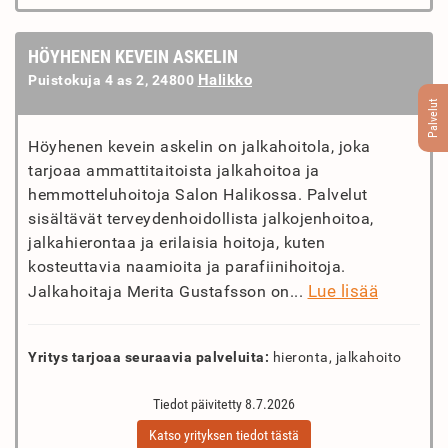
HÖYHENEN KEVEIN ASKELIN
Halikko
Puistokuja 4 as 2, 24800
Palvelut
Höyhenen kevein askelin on jalkahoitola, joka
tarjoaa ammattitaitoista jalkahoitoa ja
hemmotteluhoitoja Salon Halikossa. Palvelut
sisältävät terveydenhoidollista jalkojenhoitoa,
jalkahierontaa ja erilaisia hoitoja, kuten
kosteuttavia naamioita ja parafiinihoitoja.
Lue lisää
Jalkahoitaja Merita Gustafsson on...
Yritys tarjoaa seuraavia palveluita:
hieronta, jalkahoito
Tiedot päivitetty 8.7.2026
Katso yrityksen tiedot tästä