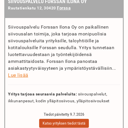
SIIVOUSPALVELU FORSSAN ILONA OY
Forssa
Rautatienkatu 12, 30420
Siivouspalvelu Forssan Ilona Oy on paikallinen
siivousalan toimija, joka tarjoaa monipuolisia
siivouspalveluita yrityksille, taloyhtiöille ja
kotitalouksille Forssan seudulla. Yritys tunnetaan
luotettavuudestaan ja työntekijöidensä
ammattitaidosta. Forssan Ilona panostaa
asiakastyytyväisyyteen ja ympäristöystävällisiin...
Lue lisää
Yritys tarjoaa seuraavia palveluita:
siivouspalvelut,
ikkunanpesut, kodin ylläpitosiivous, ylläpitosiivoukset
Tiedot päivitetty 9.7.2026
Katso yrityksen tiedot tästä