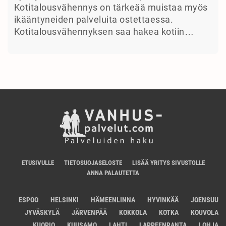
Kotitalousvähennys on tärkeää muistaa myös
ikääntyneiden palveluita ostettaessa.
Kotitalousvähennyksen saa hakea kotiin…
ETUSIVULLE
TIETOSUOJASELOSTE
LISÄÄ YRITYS SIVUSTOLLE
ANNA PALAUTETTA
ESPOO
HELSINKI
HÄMEENLINNA
HYVINKÄÄ
JOENSUU
JYVÄSKYLÄ
JÄRVENPÄÄ
KOKKOLA
KOTKA
KOUVOLA
KUOPIO
KUUSAMO
LAHTI
LAPPEENRANTA
LOHJA