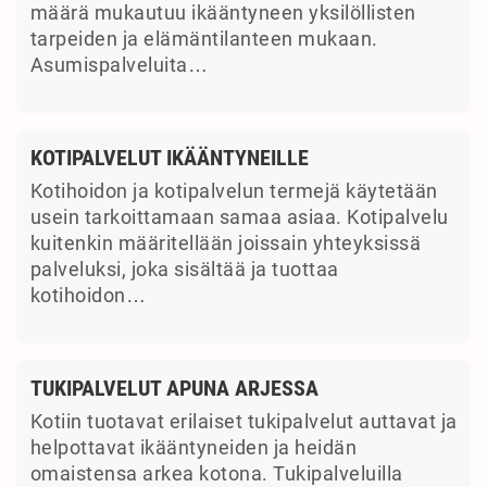
määrä mukautuu ikääntyneen yksilöllisten
tarpeiden ja elämäntilanteen mukaan.
Asumispalveluita…
KOTIPALVELUT IKÄÄNTYNEILLE
Kotihoidon ja kotipalvelun termejä käytetään
usein tarkoittamaan samaa asiaa. Kotipalvelu
kuitenkin määritellään joissain yhteyksissä
palveluksi, joka sisältää ja tuottaa
kotihoidon…
TUKIPALVELUT APUNA ARJESSA
Kotiin tuotavat erilaiset tukipalvelut auttavat ja
helpottavat ikääntyneiden ja heidän
omaistensa arkea kotona. Tukipalveluilla