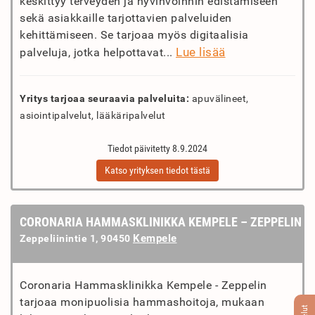
keskittyy terveyden ja hyvinvoinnin edistämiseen
sekä asiakkaille tarjottavien palveluiden
kehittämiseen. Se tarjoaa myös digitaalisia
Lue lisää
palveluja, jotka helpottavat...
Yritys tarjoaa seuraavia palveluita:
apuvälineet,
asiointipalvelut, lääkäripalvelut
Tiedot päivitetty 8.9.2024
Katso yrityksen tiedot tästä
CORONARIA HAMMASKLINIKKA KEMPELE – ZEPPELIN
Kempele
Zeppeliinintie 1, 90450
Coronaria Hammasklinikka Kempele - Zeppelin
tarjoaa monipuolisia hammashoitoja, mukaan