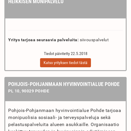
HEIKKISEN MONIPALVELU
Yritys tarjoaa seuraavia palveluita:
siivouspalvelut
Tiedot päivitetty 22.5.2018
Katso yrityksen tiedot tästä
POHJOIS-POHJANMAAN HYVINVOINTIALUE POHDE
PL 10, 90029 POHDE
Pohjois-Pohjanmaan hyvinvointialue Pohde tarjoaa
monipuolisia sosiaali- ja terveyspalveluja sekä
pelastuspalveluita alueen asukkaille. Organisaatio