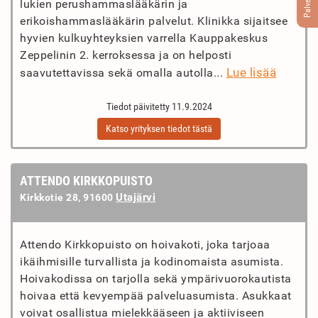
Palvelut
lukien perushammaslääkärin ja
erikoishammaslääkärin palvelut. Klinikka sijaitsee
hyvien kulkuyhteyksien varrella Kauppakeskus
Zeppelinin 2. kerroksessa ja on helposti
Lue lisää
saavutettavissa sekä omalla autolla...
Tiedot päivitetty 11.9.2024
Katso yrityksen tiedot tästä
ATTENDO KIRKKOPUISTO
Utajärvi
Kirkkotie 28, 91600
Attendo Kirkkopuisto on hoivakoti, joka tarjoaa
ikäihmisille turvallista ja kodinomaista asumista.
Hoivakodissa on tarjolla sekä ympärivuorokautista
hoivaa että kevyempää palveluasumista. Asukkaat
voivat osallistua mielekkääseen ja aktiiviseen