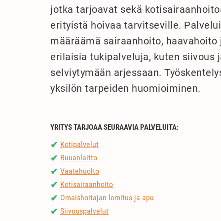
jotka tarjoavat sekä kotisairaanhoitoa
erityistä hoivaa tarvitseville. Palve
määräämä sairaanhoito, haavahoito ja
erilaisia tukipalveluja, kuten siivous 
selviytymään arjessaan. Työskentely
yksilön tarpeiden huomioiminen.
YRITYS TARJOAA SEURAAVIA PALVELUITA:
Kotipalvelut
✔
Ruuanlaitto
✔
Vaatehuolto
✔
Kotisairaanhoito
✔
Omaishoitajan lomitus ja apu
✔
Siivouspalvelut
✔