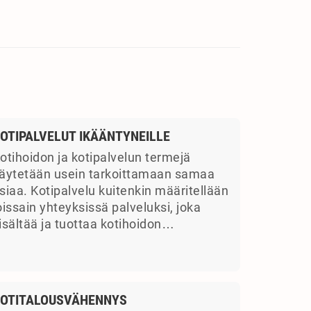
OTIPALVELUT IKÄÄNTYNEILLE
otihoidon ja kotipalvelun termejä
äytetään usein tarkoittamaan samaa
siaa. Kotipalvelu kuitenkin määritellään
oissain yhteyksissä palveluksi, joka
isältää ja tuottaa kotihoidon…
OTITALOUSVÄHENNYS