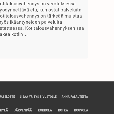
otitalousvähennys on verotuksessa
yödynnettävä etu, kun ostat palveluita.
otitalousvähennys on tärkeää muistaa
yös ikääntyneiden palveluita
stettaessa. Kotitalousvähennyksen saa
akea kotiin…
JASELOSTE
LISÄÄ YRITYS SIVUSTOLLE
ANNA PALAUTETTA
SKYLÄ
JÄRVENPÄÄ
KOKKOLA
KOTKA
KOUVOLA