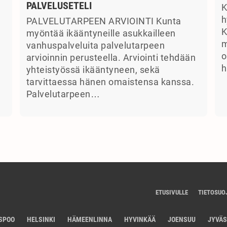
PALVELUSETELI
K
a
h
PALVELUTARPEEN ARVIOINTI Kunta
K
myöntää ikääntyneille asukkailleen
m
vanhuspalveluita palvelutarpeen
o
arvioinnin perusteella. Arviointi tehdään
h
yhteistyössä ikääntyneen, sekä
tarvittaessa hänen omaistensa kanssa.
Palvelutarpeen…
ETUSIVULLE
TIETOSUO
SPOO
HELSINKI
HÄMEENLINNA
HYVINKÄÄ
JOENSUU
JYVÄ