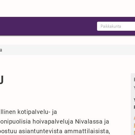
a
U
linen kotipalvelu- ja
monipuolisia hoivapalveluja Nivalassa ja
oostuu asiantuntevista ammattilaisista,