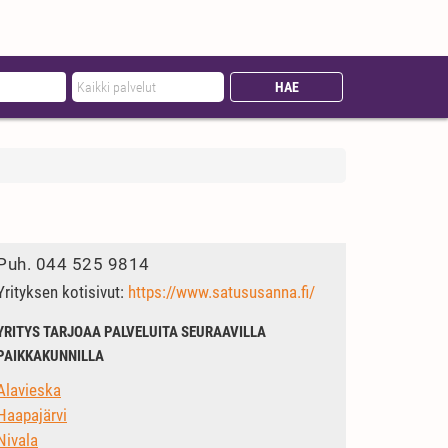
Puh.
044 525 9814
Yrityksen kotisivut:
https://www.satususanna.fi/
YRITYS TARJOAA PALVELUITA SEURAAVILLA
PAIKKAKUNNILLA
Alavieska
Haapajärvi
Nivala