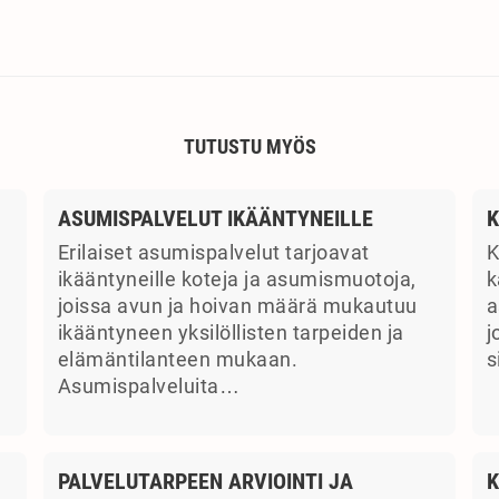
TUTUSTU MYÖS
ASUMISPALVELUT IKÄÄNTYNEILLE
K
Erilaiset asumispalvelut tarjoavat
K
ikääntyneille koteja ja asumismuotoja,
k
joissa avun ja hoivan määrä mukautuu
a
ikääntyneen yksilöllisten tarpeiden ja
j
elämäntilanteen mukaan.
s
Asumispalveluita…
PALVELUTARPEEN ARVIOINTI JA
K