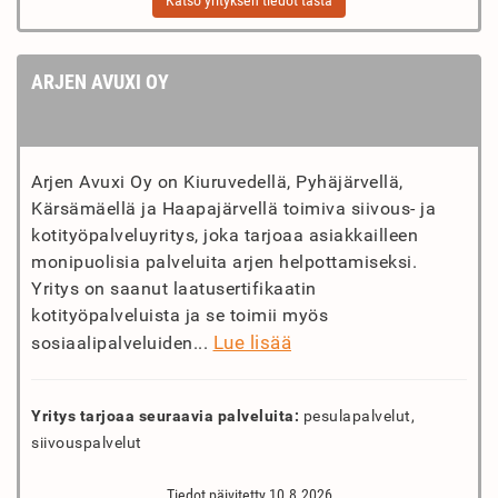
Katso yrityksen tiedot tästä
ARJEN AVUXI OY
Arjen Avuxi Oy on Kiuruvedellä, Pyhäjärvellä,
Kärsämäellä ja Haapajärvellä toimiva siivous- ja
kotityöpalveluyritys, joka tarjoaa asiakkailleen
monipuolisia palveluita arjen helpottamiseksi.
Yritys on saanut laatusertifikaatin
kotityöpalveluista ja se toimii myös
Lue lisää
sosiaalipalveluiden...
Yritys tarjoaa seuraavia palveluita:
pesulapalvelut,
siivouspalvelut
Tiedot päivitetty 10.8.2026