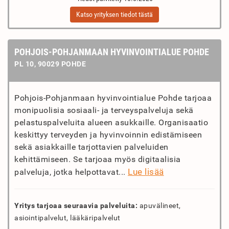
Katso yrityksen tiedot tästä
POHJOIS-POHJANMAAN HYVINVOINTIALUE POHDE
PL 10, 90029 POHDE
Pohjois-Pohjanmaan hyvinvointialue Pohde tarjoaa
monipuolisia sosiaali- ja terveyspalveluja sekä
pelastuspalveluita alueen asukkaille. Organisaatio
keskittyy terveyden ja hyvinvoinnin edistämiseen
sekä asiakkaille tarjottavien palveluiden
kehittämiseen. Se tarjoaa myös digitaalisia
Lue lisää
palveluja, jotka helpottavat...
Yritys tarjoaa seuraavia palveluita:
apuvälineet,
asiointipalvelut, lääkäripalvelut