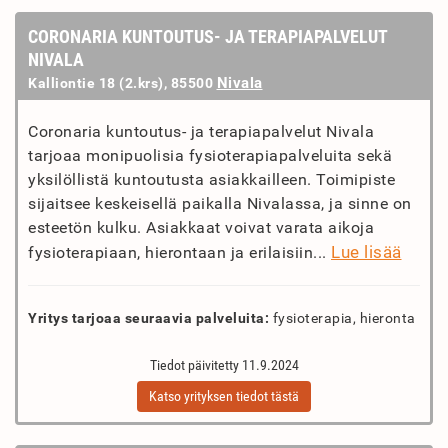
CORONARIA KUNTOUTUS- JA TERAPIAPALVELUT
NIVALA
Nivala
Kalliontie 18 (2.krs), 85500
Coronaria kuntoutus- ja terapiapalvelut Nivala
tarjoaa monipuolisia fysioterapiapalveluita sekä
yksilöllistä kuntoutusta asiakkailleen. Toimipiste
sijaitsee keskeisellä paikalla Nivalassa, ja sinne on
esteetön kulku. Asiakkaat voivat varata aikoja
Lue lisää
fysioterapiaan, hierontaan ja erilaisiin...
Yritys tarjoaa seuraavia palveluita:
fysioterapia, hieronta
Tiedot päivitetty 11.9.2024
Katso yrityksen tiedot tästä