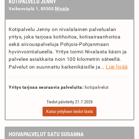
KOTIPALVELU JENNY
Nivala
Veikonväylä 1, 85500
Kotipalvelu Jenny on nivalalainen palvelualan
yritys, joka tarjoaa kotihoitoa, kotisairaanhoitoa
sekä siivouspalveluja Pohjois-Pohjanmaan
hyvinvointialueella. Yritys toimii Nivalasta käsin ja
palvelee asiakkaita noin 100 kilometrin säteellä.
Lue lisää
Palvelut on suunnattu kaikenikäisille ja...
Yritys tarjoaa seuraavia palveluita:
kotipalvelut
Tiedot päivitetty 21.7.2026
Katso yrityksen tiedot tästä
HOIVAPALVELUT SATU SUSANNA