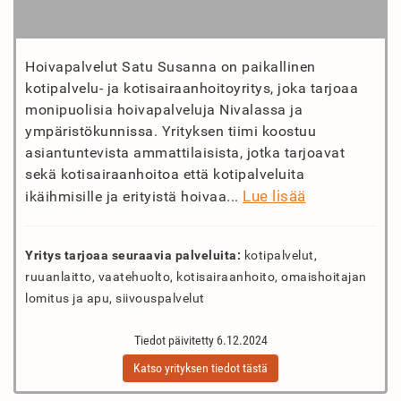
Hoivapalvelut Satu Susanna on paikallinen
kotipalvelu- ja kotisairaanhoitoyritys, joka tarjoaa
monipuolisia hoivapalveluja Nivalassa ja
ympäristökunnissa. Yrityksen tiimi koostuu
asiantuntevista ammattilaisista, jotka tarjoavat
sekä kotisairaanhoitoa että kotipalveluita
Lue lisää
ikäihmisille ja erityistä hoivaa...
Yritys tarjoaa seuraavia palveluita:
kotipalvelut,
ruuanlaitto, vaatehuolto, kotisairaanhoito, omaishoitajan
lomitus ja apu, siivouspalvelut
Tiedot päivitetty 6.12.2024
Katso yrityksen tiedot tästä