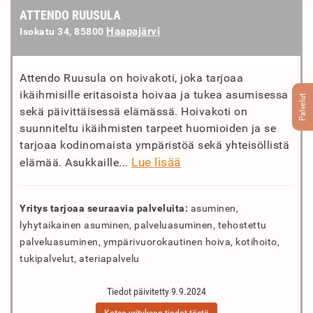
ATTENDO RUUSULA
Haapajärvi
Isokatu 34, 85800
Attendo Ruusula on hoivakoti, joka tarjoaa
ikäihmisille eritasoista hoivaa ja tukea asumisessa
Palvelut
sekä päivittäisessä elämässä. Hoivakoti on
suunniteltu ikäihmisten tarpeet huomioiden ja se
tarjoaa kodinomaista ympäristöä sekä yhteisöllistä
Lue lisää
elämää. Asukkaille...
Yritys tarjoaa seuraavia palveluita:
asuminen,
lyhytaikainen asuminen, palveluasuminen, tehostettu
palveluasuminen, ympärivuorokautinen hoiva, kotihoito,
tukipalvelut, ateriapalvelu
Tiedot päivitetty 9.9.2024