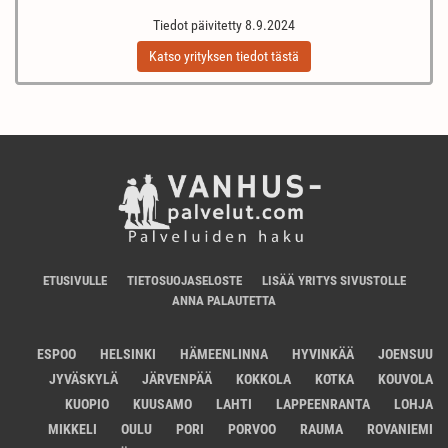
Tiedot päivitetty 8.9.2024
Katso yrityksen tiedot tästä
ETUSIVULLE
TIETOSUOJASELOSTE
LISÄÄ YRITYS SIVUSTOLLE
ANNA PALAUTETTA
ESPOO
HELSINKI
HÄMEENLINNA
HYVINKÄÄ
JOENSUU
JYVÄSKYLÄ
JÄRVENPÄÄ
KOKKOLA
KOTKA
KOUVOLA
KUOPIO
KUUSAMO
LAHTI
LAPPEENRANTA
LOHJA
MIKKELI
OULU
PORI
PORVOO
RAUMA
ROVANIEMI