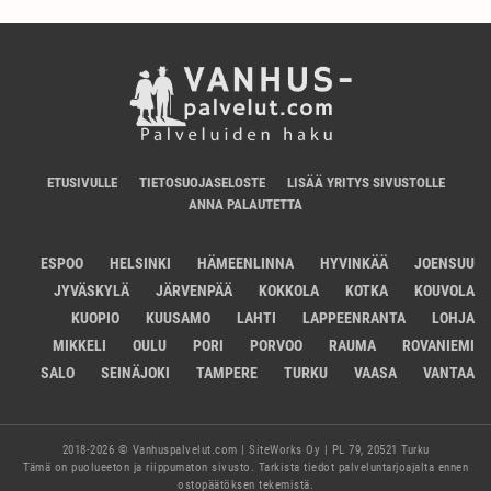
ETUSIVULLE
TIETOSUOJASELOSTE
LISÄÄ YRITYS SIVUSTOLLE
ANNA PALAUTETTA
ESPOO
HELSINKI
HÄMEENLINNA
HYVINKÄÄ
JOENSUU
JYVÄSKYLÄ
JÄRVENPÄÄ
KOKKOLA
KOTKA
KOUVOLA
KUOPIO
KUUSAMO
LAHTI
LAPPEENRANTA
LOHJA
MIKKELI
OULU
PORI
PORVOO
RAUMA
ROVANIEMI
SALO
SEINÄJOKI
TAMPERE
TURKU
VAASA
VANTAA
2018-2026 © Vanhuspalvelut.com | SiteWorks Oy | PL 79, 20521 Turku
Tämä on puolueeton ja riippumaton sivusto. Tarkista tiedot palveluntarjoajalta ennen
ostopäätöksen tekemistä.