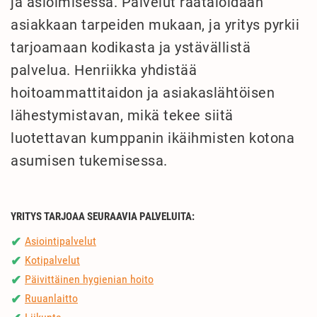
ja asioimisessa. Palvelut räätälöidään
asiakkaan tarpeiden mukaan, ja yritys pyrkii
tarjoamaan kodikasta ja ystävällistä
palvelua. Henriikka yhdistää
hoitoammattitaidon ja asiakaslähtöisen
lähestymistavan, mikä tekee siitä
luotettavan kumppanin ikäihmisten kotona
asumisen tukemisessa.
YRITYS TARJOAA SEURAAVIA PALVELUITA:
Asiointipalvelut
✔
Kotipalvelut
✔
Päivittäinen hygienian hoito
✔
Ruuanlaitto
✔