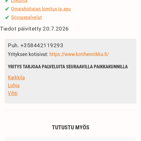
Liikunta
✔
Omaishoitajan lomitus ja apu
✔
Siivouspalvelut
✔
Tiedot päivitetty 20.7.2026
Puh.
+358442119293
Yrityksen kotisivut:
https://www.kotihenriikka.fi/
YRITYS TARJOAA PALVELUITA SEURAAVILLA PAIKKAKUNNILLA
Karkkila
Lohja
Vihti
TUTUSTU MYÖS