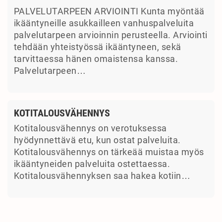
PALVELUTARPEEN ARVIOINTI Kunta myöntää
ikääntyneille asukkailleen vanhuspalveluita
palvelutarpeen arvioinnin perusteella. Arviointi
tehdään yhteistyössä ikääntyneen, sekä
tarvittaessa hänen omaistensa kanssa.
Palvelutarpeen…
KOTITALOUSVÄHENNYS
Kotitalousvähennys on verotuksessa
hyödynnettävä etu, kun ostat palveluita.
Kotitalousvähennys on tärkeää muistaa myös
ikääntyneiden palveluita ostettaessa.
Kotitalousvähennyksen saa hakea kotiin…