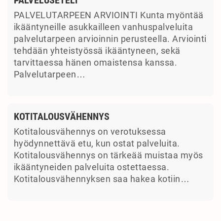
PALVELUTARPEEN ARVIOINTI Kunta myöntää
ikääntyneille asukkailleen vanhuspalveluita
palvelutarpeen arvioinnin perusteella. Arviointi
tehdään yhteistyössä ikääntyneen, sekä
tarvittaessa hänen omaistensa kanssa.
Palvelutarpeen…
KOTITALOUSVÄHENNYS
Kotitalousvähennys on verotuksessa
hyödynnettävä etu, kun ostat palveluita.
Kotitalousvähennys on tärkeää muistaa myös
ikääntyneiden palveluita ostettaessa.
Kotitalousvähennyksen saa hakea kotiin…