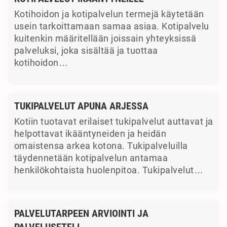
Kotihoidon ja kotipalvelun termejä käytetään
usein tarkoittamaan samaa asiaa. Kotipalvelu
kuitenkin määritellään joissain yhteyksissä
palveluksi, joka sisältää ja tuottaa
kotihoidon…
TUKIPALVELUT APUNA ARJESSA
Kotiin tuotavat erilaiset tukipalvelut auttavat ja
helpottavat ikääntyneiden ja heidän
omaistensa arkea kotona. Tukipalveluilla
täydennetään kotipalvelun antamaa
henkilökohtaista huolenpitoa. Tukipalvelut…
PALVELUTARPEEN ARVIOINTI JA
PALVELUSETELI