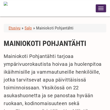
Etusivu
»
Salo
»
Mainiokoti Pohjantähti
MAINIOKOTI POHJANTÄHTI
Mainiokoti Pohjantähti tarjoaa
ympärivuorokautista hoivaa ja huolenpitoa
ikäihmisille ja vammautuneille henkilöille,
jotka tarvitsevat apua päivittäisissä
toiminnoissaan. Yksikössä on 22
asukashuonetta ja se panostaa hyvään
ruokaan, kodinomaisuuteen sekä