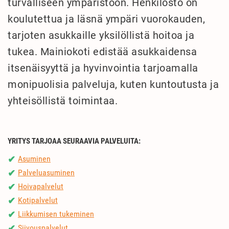
turvalliseen ympäristöön. Henkilöstö on
koulutettua ja läsnä ympäri vuorokauden,
tarjoten asukkaille yksilöllistä hoitoa ja
tukea. Mainiokoti edistää asukkaidensa
itsenäisyyttä ja hyvinvointia tarjoamalla
monipuolisia palveluja, kuten kuntoutusta ja
yhteisöllistä toimintaa.
YRITYS TARJOAA SEURAAVIA PALVELUITA:
Asuminen
✔
Palveluasuminen
✔
Hoivapalvelut
✔
Kotipalvelut
✔
Liikkumisen tukeminen
✔
Siivouspalvelut
✔