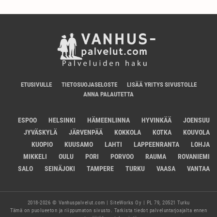
ETUSIVULLE
TIETOSUOJASELOSTE
LISÄÄ YRITYS SIVUSTOLLE
ANNA PALAUTETTA
ESPOO
HELSINKI
HÄMEENLINNA
HYVINKÄÄ
JOENSUU
JYVÄSKYLÄ
JÄRVENPÄÄ
KOKKOLA
KOTKA
KOUVOLA
KUOPIO
KUUSAMO
LAHTI
LAPPEENRANTA
LOHJA
MIKKELI
OULU
PORI
PORVOO
RAUMA
ROVANIEMI
SALO
SEINÄJOKI
TAMPERE
TURKU
VAASA
VANTAA
2018-2026 © Vanhuspalvelut.com | SiteWorks Oy | PL 79, 20521 Turku
Tämä on puolueeton ja riippumaton sivusto. Tarkista tiedot palveluntarjoajalta ennen