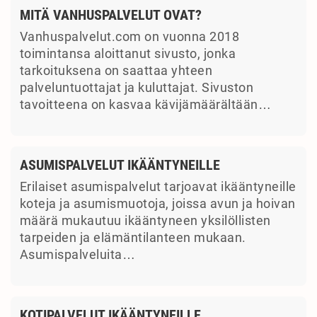
MITÄ VANHUSPALVELUT OVAT?
Vanhuspalvelut.com on vuonna 2018
toimintansa aloittanut sivusto, jonka
tarkoituksena on saattaa yhteen
palveluntuottajat ja kuluttajat. Sivuston
tavoitteena on kasvaa kävijämäärältään…
ASUMISPALVELUT IKÄÄNTYNEILLE
Erilaiset asumispalvelut tarjoavat ikääntyneille
koteja ja asumismuotoja, joissa avun ja hoivan
määrä mukautuu ikääntyneen yksilöllisten
tarpeiden ja elämäntilanteen mukaan.
Asumispalveluita…
KOTIPALVELUT IKÄÄNTYNEILLE