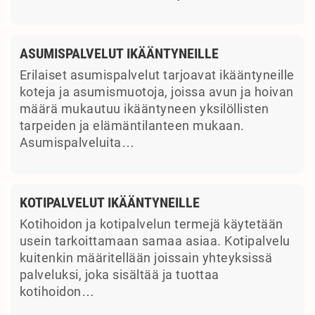
ASUMISPALVELUT IKÄÄNTYNEILLE
Erilaiset asumispalvelut tarjoavat ikääntyneille
koteja ja asumismuotoja, joissa avun ja hoivan
määrä mukautuu ikääntyneen yksilöllisten
tarpeiden ja elämäntilanteen mukaan.
Asumispalveluita…
KOTIPALVELUT IKÄÄNTYNEILLE
Kotihoidon ja kotipalvelun termejä käytetään
usein tarkoittamaan samaa asiaa. Kotipalvelu
kuitenkin määritellään joissain yhteyksissä
palveluksi, joka sisältää ja tuottaa
kotihoidon…