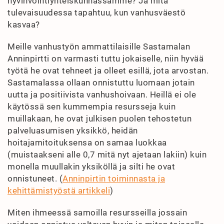
hyvinvointiyhteiskunnassamme? Ja mitä
tulevaisuudessa tapahtuu, kun vanhusväestö
kasvaa?
Meille vanhustyön ammattilaisille Sastamalan
Anninpirtti on varmasti tuttu jokaiselle, niin hyvää
työtä he ovat tehneet ja olleet esillä, jota arvostan.
Sastamalassa ollaan onnistuttu luomaan jotain
uutta ja positiivista vanhushoivaan. Heillä ei ole
käytössä sen kummempia resursseja kuin
muillakaan, he ovat julkisen puolen tehostetun
palveluasumisen yksikkö, heidän
hoitajamitoituksensa on samaa luokkaa
(muistaakseni alle 0,7 mitä nyt ajetaan lakiin) kuin
monella muullakin yksiköllä ja silti he ovat
onnistuneet. (
Anninpirtin toiminnasta ja
kehittämistyöstä artikkeli
)
Miten ihmeessä samoilla resursseilla jossain