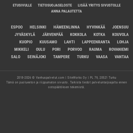
ETUSIVULLE
TIETOSUOJASELOSTE
LISÄÄ YRITYS SIVUSTOLLE
ANNA PALAUTETTA
ESPOO
HELSINKI
HÄMEENLINNA
HYVINKÄÄ
JOENSUU
JYVÄSKYLÄ
JÄRVENPÄÄ
KOKKOLA
KOTKA
KOUVOLA
KUOPIO
KUUSAMO
LAHTI
LAPPEENRANTA
LOHJA
MIKKELI
OULU
PORI
PORVOO
RAUMA
ROVANIEMI
SALO
SEINÄJOKI
TAMPERE
TURKU
VAASA
VANTAA
2018-2026 © Vanhuspalvelut.com | SiteWorks Oy | PL 79, 20521 Turku
Tämä on puolueeton ja riippumaton sivusto. Tarkista tiedot palveluntarjoajalta ennen
ostopäätöksen tekemistä.