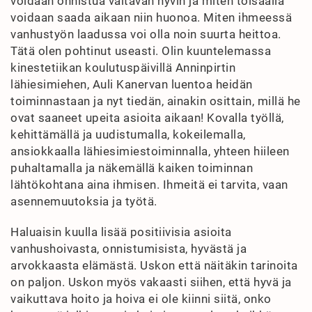
voidaan onnistua valtavan hyvin ja miten toisaalla
voidaan saada aikaan niin huonoa. Miten ihmeessä
vanhustyön laadussa voi olla noin suurta heittoa.
Tätä olen pohtinut useasti. Olin kuuntelemassa
kinestetiikan koulutuspäivillä Anninpirtin
lähiesimiehen, Auli Kanervan luentoa heidän
toiminnastaan ja nyt tiedän, ainakin osittain, millä he
ovat saaneet upeita asioita aikaan! Kovalla työllä,
kehittämällä ja uudistumalla, kokeilemalla,
ansiokkaalla lähiesimiestoiminnalla, yhteen hiileen
puhaltamalla ja näkemällä kaiken toiminnan
lähtökohtana aina ihmisen. Ihmeitä ei tarvita, vaan
asennemuutoksia ja työtä.
Haluaisin kuulla lisää positiivisia asioita
vanhushoivasta, onnistumisista, hyvästä ja
arvokkaasta elämästä. Uskon että näitäkin tarinoita
on paljon. Uskon myös vakaasti siihen, että hyvä ja
vaikuttava hoito ja hoiva ei ole kiinni siitä, onko