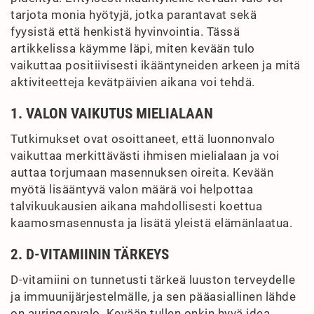
tarjota monia hyötyjä, jotka parantavat sekä
fyysistä että henkistä hyvinvointia. Tässä
artikkelissa käymme läpi, miten kevään tulo
vaikuttaa positiivisesti ikääntyneiden arkeen ja mitä
aktiviteetteja kevätpäivien aikana voi tehdä.
1. VALON VAIKUTUS MIELIALAAN
Tutkimukset ovat osoittaneet, että luonnonvalo
vaikuttaa merkittävästi ihmisen mielialaan ja voi
auttaa torjumaan masennuksen oireita. Kevään
myötä lisääntyvä valon määrä voi helpottaa
talvikuukausien aikana mahdollisesti koettua
kaamosmasennusta ja lisätä yleistä elämänlaatua.
2. D-VITAMIININ TÄRKEYS
D-vitamiini on tunnetusti tärkeä luuston terveydelle
ja immuunijärjestelmälle, ja sen pääasiallinen lähde
on auringonvalo. Kevään tullen onkin hyvä idea