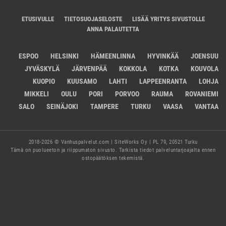
ETUSIVULLE
TIETOSUOJASELOSTE
LISÄÄ YRITYS SIVUSTOLLE
ANNA PALAUTETTA
ESPOO
HELSINKI
HÄMEENLINNA
HYVINKÄÄ
JOENSUU
JYVÄSKYLÄ
JÄRVENPÄÄ
KOKKOLA
KOTKA
KOUVOLA
KUOPIO
KUUSAMO
LAHTI
LAPPEENRANTA
LOHJA
MIKKELI
OULU
PORI
PORVOO
RAUMA
ROVANIEMI
SALO
SEINÄJOKI
TAMPERE
TURKU
VAASA
VANTAA
2018-2026 © Vanhuspalvelut.com | SiteWorks Oy | PL 79, 20521 Turku
Tämä on puolueeton ja riippumaton sivusto. Tarkista tiedot palveluntarjoajalta ennen
ostopäätöksen tekemistä.