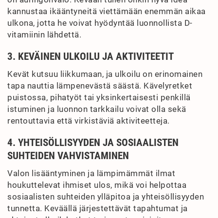
kannustaa ikääntyneitä viettämään enemmän aikaa
ulkona, jotta he voivat hyödyntää luonnollista D-
vitamiinin lähdettä.
3. KEVÄINEN ULKOILU JA AKTIVITEETIT
Kevät kutsuu liikkumaan, ja ulkoilu on erinomainen
tapa nauttia lämpenevästä säästä. Kävelyretket
puistossa, pihatyöt tai yksinkertaisesti penkillä
istuminen ja luonnon tarkkailu voivat olla sekä
rentouttavia että virkistäviä aktiviteetteja.
4. YHTEISÖLLISYYDEN JA SOSIAALISTEN
SUHTEIDEN VAHVISTAMINEN
Valon lisääntyminen ja lämpimämmät ilmat
houkuttelevat ihmiset ulos, mikä voi helpottaa
sosiaalisten suhteiden ylläpitoa ja yhteisöllisyyden
tunnetta. Keväällä järjestettävät tapahtumat ja