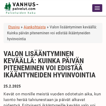
Etusivu
»
Ajankohtaista
»
Valon lisääntyminen keväällä:
Kuinka päivän piteneminen voi edistää ikääntyneiden
hyvinvointia
VALON LISÄÄNTYMINEN
KEVÄÄLLÄ: KUINKA PÄIVÄN
PITENEMINEN VOI EDISTÄÄ
IKÄÄNTYNEIDEN HYVINVOINTIA
25.2.2025
Kevät on monille meistä vuoden odotetuin aika, kun
luonto herää talviunestaan ja päivät alkavat
pidentyä. Erityisesti ikääntyneille kevään valo voi