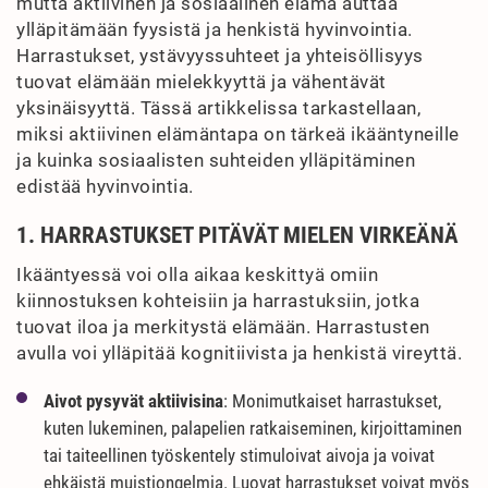
mutta aktiivinen ja sosiaalinen elämä auttaa
ylläpitämään fyysistä ja henkistä hyvinvointia.
Harrastukset, ystävyyssuhteet ja yhteisöllisyys
tuovat elämään mielekkyyttä ja vähentävät
yksinäisyyttä. Tässä artikkelissa tarkastellaan,
miksi aktiivinen elämäntapa on tärkeä ikääntyneille
ja kuinka sosiaalisten suhteiden ylläpitäminen
edistää hyvinvointia.
1. HARRASTUKSET PITÄVÄT MIELEN VIRKEÄNÄ
Ikääntyessä voi olla aikaa keskittyä omiin
kiinnostuksen kohteisiin ja harrastuksiin, jotka
tuovat iloa ja merkitystä elämään. Harrastusten
avulla voi ylläpitää kognitiivista ja henkistä vireyttä.
Aivot pysyvät aktiivisina
: Monimutkaiset harrastukset,
kuten lukeminen, palapelien ratkaiseminen, kirjoittaminen
tai taiteellinen työskentely stimuloivat aivoja ja voivat
ehkäistä muistiongelmia. Luovat harrastukset voivat myös