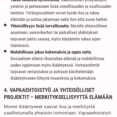
ystäviin ja perheeseen lisää onnellisuuden ja osallisuuden
tunteita. Ystävyyssuhteet voivat tuoda iloa ja tukea
elämään ja auttaa jakamaan sekä ilon että surun hetket.
Yhteisöllisyys lisää turvallisuutta
: Monille yhteisöllinen
asuminen, seniorikerhot tai paikalliset yhdistykset
tarjoavat paitsi seuraa, myös käytännön tukea arjen
tilanteisiin.
Mahdollisuus jakaa kokemuksia ja oppia uutta
:
Sosiaalinen elämä rikastuttaa elämää ja mahdollistaa
uuden oppimisen myös ikääntyessä. Vertaisryhmät
tarjoavat vertaistukea ja auttavat käsittelemään
ikääntymiseen liittyviä muutoksia ja kokemuksia.
4. VAPAAEHTOISTYÖ JA YHTEISÖLLISET
PROJEKTIT – MERKITYKSELLISYYTTÄ ELÄMÄÄN
Monet ikääntyneet saavat iloa ja merkitystä
osallistumalla yhteisön toimintaan. Vapaaehtoistyö