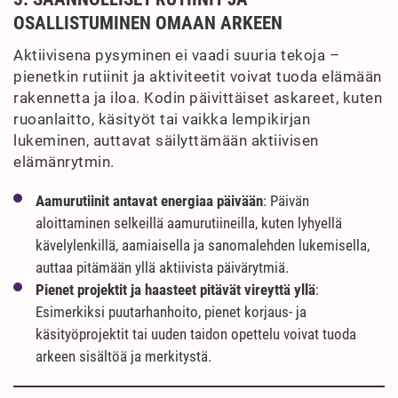
OSALLISTUMINEN OMAAN ARKEEN
Aktiivisena pysyminen ei vaadi suuria tekoja –
pienetkin rutiinit ja aktiviteetit voivat tuoda elämään
rakennetta ja iloa. Kodin päivittäiset askareet, kuten
ruoanlaitto, käsityöt tai vaikka lempikirjan
lukeminen, auttavat säilyttämään aktiivisen
elämänrytmin.
Aamurutiinit antavat energiaa päivään
: Päivän
aloittaminen selkeillä aamurutiineilla, kuten lyhyellä
kävelylenkillä, aamiaisella ja sanomalehden lukemisella,
auttaa pitämään yllä aktiivista päivärytmiä.
Pienet projektit ja haasteet pitävät vireyttä yllä
:
Esimerkiksi puutarhanhoito, pienet korjaus- ja
käsityöprojektit tai uuden taidon opettelu voivat tuoda
arkeen sisältöä ja merkitystä.