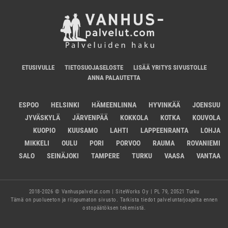
ETUSIVULLE
TIETOSUOJASELOSTE
LISÄÄ YRITYS SIVUSTOLLE
ANNA PALAUTETTA
ESPOO
HELSINKI
HÄMEENLINNA
HYVINKÄÄ
JOENSUU
JYVÄSKYLÄ
JÄRVENPÄÄ
KOKKOLA
KOTKA
KOUVOLA
KUOPIO
KUUSAMO
LAHTI
LAPPEENRANTA
LOHJA
MIKKELI
OULU
PORI
PORVOO
RAUMA
ROVANIEMI
SALO
SEINÄJOKI
TAMPERE
TURKU
VAASA
VANTAA
2018-2026 © Vanhuspalvelut.com | SiteWorks Oy | PL 79, 20521 Turku
Tämä on puolueeton ja riippumaton sivusto. Tarkista tiedot palveluntarjoajalta ennen
ostopäätöksen tekemistä.