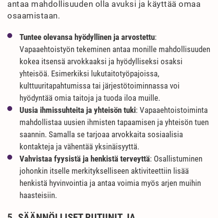
antaa mahdollisuuden olla avuksi ja käyttää omaa
osaamistaan.
Tuntee olevansa hyödyllinen ja arvostettu
:
Vapaaehtoistyön tekeminen antaa monille mahdollisuuden
kokea itsensä arvokkaaksi ja hyödylliseksi osaksi
yhteisöä. Esimerkiksi lukutaitotyöpajoissa,
kulttuuritapahtumissa tai järjestötoiminnassa voi
hyödyntää omia taitoja ja tuoda iloa muille.
Uusia ihmissuhteita ja yhteisön tuki
: Vapaaehtoistoiminta
mahdollistaa uusien ihmisten tapaamisen ja yhteisön tuen
saannin. Samalla se tarjoaa arvokkaita sosiaalisia
kontakteja ja vähentää yksinäisyyttä.
Vahvistaa fyysistä ja henkistä terveyttä
: Osallistuminen
johonkin itselle merkitykselliseen aktiviteettiin lisää
henkistä hyvinvointia ja antaa voimia myös arjen muihin
haasteisiin.
5. SÄÄNNÖLLISET RUTIINIT JA