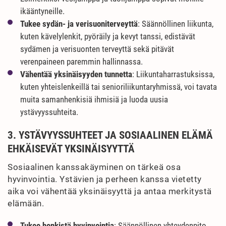
ikääntyneille.
Tukee sydän- ja verisuoniterveyttä
: Säännöllinen liikunta,
kuten kävelylenkit, pyöräily ja kevyt tanssi, edistävät
sydämen ja verisuonten terveyttä sekä pitävät
verenpaineen paremmin hallinnassa.
Vähentää yksinäisyyden tunnetta
: Liikuntaharrastuksissa,
kuten yhteislenkeillä tai senioriliikuntaryhmissä, voi tavata
muita samanhenkisiä ihmisiä ja luoda uusia
ystävyyssuhteita.
3. YSTÄVYYSSUHTEET JA SOSIAALINEN ELÄMÄ
EHKÄISEVÄT YKSINÄISYYTTÄ
Sosiaalinen kanssakäyminen on tärkeä osa
hyvinvointia. Ystävien ja perheen kanssa vietetty
aika voi vähentää yksinäisyyttä ja antaa merkitystä
elämään.
Tukee henkistä hyvinvointia
: Säännöllinen yhteydenpito